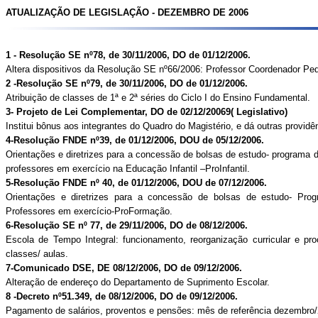
ATUALIZAÇÃO DE LEGISLAÇÃO - DEZEMBRO DE 2006
1 -
Resolução SE nº78, de 30/11/2006, DO de 01/12/2006.
Altera dispositivos da Resolução SE nº66/2006: Professor Coordenador Pe
2 -Resolução SE nº79, de 30/11/2006, DO de 01/12/2006.
Atribuição de classes de 1ª e 2ª séries do Ciclo I do Ensino Fundamental.
3- Projeto de Lei Complementar, DO de 02/12/20069( Legislativo)
Institui bônus aos integrantes do Quadro do Magistério, e dá outras providê
4-Resolução FNDE nº39, de 01/12/2006, DOU de 05/12/2006.
Orientações e diretrizes para a concessão de bolsas de estudo- programa de
professores em exercício na Educação Infantil –ProInfantil.
5-Resolução FNDE nº 40, de 01/12/2006, DOU de 07/12/2006.
Orientações e diretrizes para a concessão de bolsas de estudo- Pr
Professores em exercício-ProFormação.
6-Resolução SE nº 77, de 29/11/2006, DO de 08/12/2006.
Escola de Tempo Integral: funcionamento, reorganização curricular e pro
classes/ aulas.
7-Comunicado DSE, DE 08/12/2006, DO de 09/12/2006.
Alteração de endereço do Departamento de Suprimento Escolar.
8 -Decreto nº51.349, de 08/12/2006, DO de 09/12/2006.
Pagamento de salários, proventos e pensões: mês de referência dezembro