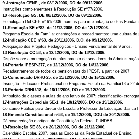
9 -Instrução CENP , de 08/12/2006, DO de 09/12/2006.
Instruções complementares à Resolução SE nº77/2006.
10 -Resolução GS, DE 08/12/2006, DO de 09/12/2006.
Homologa a Del.CEE nº 61/2006: normas para implantação do Ens.Fundame
11-Resolução SE nº82, de 11/12/2006, DO de 12/12/2006.
Programa Escola da Família: orientações e procedimentos: uma cultura de 
12-Indicação CEE nº63, de 29/11/2006, D.O. de 09/12/2006.
Adequação dos Projetos Pedagógicos - Ensino Fundamental de 9 anos.
13-Resolução CC-53, de 12/12/2006, DO de 13/12/2006.
Dispõe sobre a prorrogação de afastamento de servidores da Administração
14-Portaria IPESP-277, de 12/12/2006, DO de 14/12/2006.
Recadastramento de todos os pensionistas do IPESP, a partir de 2007.
15-Comunicado DRHU-25, de 15/12/2006, DO de 16/12/2006.
Inscrição:- Educador Profissional no Programa Escola da Família(18 a 22 
16-Portaria DRHU-18, de 18/12/2006, DO de 19/12/2006.
Atribuição de classes e aulas do ano letivo de 2007: classificação- cronogr
17-Instruções Especiais SE-1, de 18/12/2006, DO de 19/12/2006.
Concurso Público para Diretor de Escola e Professor de Educação Básica II
18-Emenda Constitucional nº53, de 19/12/2006, DOU de 20/12/2006.
Dá nova redação a artigos da Constituição Federal- FUNDEB.
19-Resolução SE 83, de 20/12/2006, DO de 21/12/2006.
Calendário Escolar, 2007, para as Escolas da Rede Estadual de Ensino.