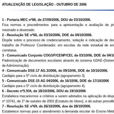
ATUALIZAÇÃO DE LEGISLAÇÃO - OUTUBRO DE 2006
1 - Portaria MEC nº88, de 27/09/2006, DOU de 03/10/2006.
Fixa normas e procedimentos para a apresentação e avaliação de p
mestrado e doutorado.
2 - Resolução SE nº66, de 03/10/2006, DOE de 04/10/2006.
Dispõe sobre o processo de credenciamento, seleção e indicação de do
trabalho de Professor Coordenador, em escolas da rede estadual de en
correlatas.
3 - Comunicado Conjunto COGSP/CENP/CEI, de 03/10/06, DOE de 04/10
Padronização de documentos escolares através do sistema GDAE-(Siste
de Administração).
4 - Comunicado DSE-17 AG.3/2006, de 09/10/06, DOE de 10/10/2006.
Cardápio para o 5º ciclo de distribuição (agrupamento 3).
5 - Comunicado DSE-15 AG 04/2006, de 16/10/06, DOE de 17/10/2006
Cardápio para o 5º ciclo de distribuição (agrupamento 4).
6 - Decreto nº5.934, de 18/10/2006, DOU de 19/10/2006
Estabelece mecanismos e critérios a serem adotados na aplicação do dispo
nº 10741, de 1º de outubro de 2003 (Estatuto do Idoso), e dá outras providê
7 - Resolução SE nº69, de 26/10/2006, doe de 28/10/2006.
Estabelece normas para o atendimento à demanda escolar do Ensino Médi