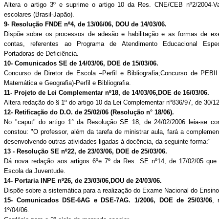
Altera o artigo 3º e suprime o artigo 10 da Res. CNE/CEB nº2/2004-V
escolares (Brasil-Japão).
9- Resolução FNDE nº4, de 13/06/06, DOU de 14/03/06.
Dispõe sobre os processos de adesão e habilitação e as formas de ex
contas, referentes ao Programa de Atendimento Educacional Espe
Portadoras de Deficiência.
10- Comunicados SE de 14/03/06, DOE de 15/03/06.
Concurso de Diretor de Escola –Perfil e Bibliografia;Concurso de PEBII (
Matemática e Geografia)-Perfil e Bibliografia.
11- Projeto de Lei Complementar nº18, de 14/03/06,DOE de 16/03/06.
Altera redação do § 1º do artigo 10 da Lei Complementar nº836/97, de 30/12
12- Retificação do D.O. de 25/02/06 (Resolução n° 18/06).
No "caput" do artigo 1° da Resolução SE 18, de 24/02/2006 leia-se 
constou: "O professor, além da tarefa de ministrar aula, fará a complemen
desenvolvendo outras atividades ligadas à docência, da seguinte forma:"
13 - Resolução SE nº22, de 23/03/06, DOE de 25/03/06.
Dá nova redação aos artigos 6ºe 7º da Res. SE nº14, de 17/02/05 que 
Escola da Juventude.
14- Portaria INPE nº26, de 23/03/06,DOU de 24/03/06.
Dispõe sobre a sistemática para a realização do Exame Nacional do Ensi
15- Comunicados DSE-6AG e DSE-7AG. 1/2006, DOE de 25/03/06
, 
1º/04/06.