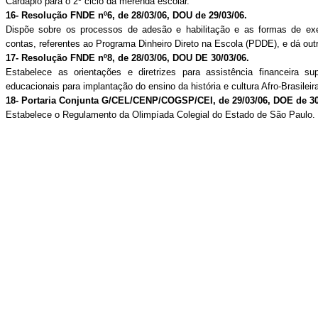
Cardápio para o 2º ciclo da merenda escolar.
16- Resolução FNDE nº6, de 28/03/06, DOU de 29/03/06.
Dispõe sobre os processos de adesão e habilitação e as formas de ex
contas, referentes ao Programa Dinheiro Direto na Escola (PDDE), e dá out
17- Resolução FNDE nº8, de 28/03/06, DOU DE 30/03/06.
Estabelece as orientações e diretrizes para assistência financeira su
educacionais para implantação do ensino da história e cultura Afro-Brasileir
18- Portaria Conjunta G/CEL/CENP/COGSP/CEI, de 29/03/06, DOE de 30
Estabelece o Regulamento da Olimpíada Colegial do Estado de São Paulo.