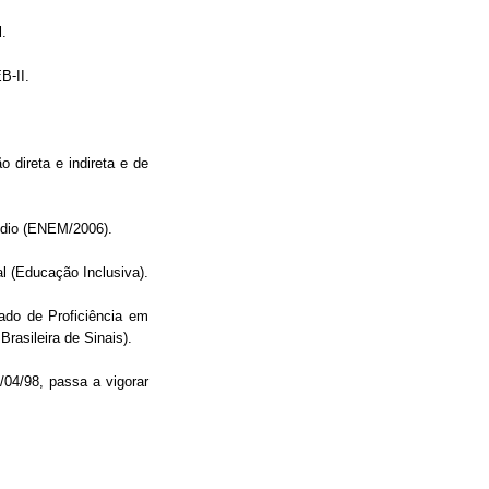
.
B-II.
 direta e indireta e de
dio (
ENEM/2006
).
l (Educação Inclusiva).
cado de Proficiência em
rasileira de Sinais).
7/04/98, passa a vigorar