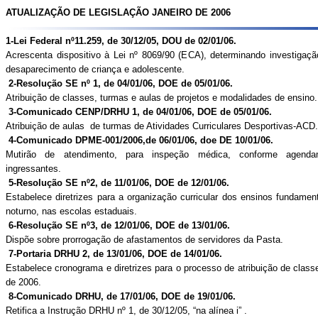
ATUALIZAÇÃO DE LEGISLAÇÃO JANEIRO DE 2006
1-Lei Federal
nº11
.259, de 30/12/05, DOU de 02/01/06.
Acrescenta dispositivo à Lei nº 8069/90 (ECA), determinando investigaç
desaparecimento de criança e adolescente.
2-Resolução SE nº 1, de 04/01/06, DOE de 05/01/06.
Atribuição de classes, turmas e aulas de projetos e modalidades de ensino.
3-Comunicado
CENP/DRHU
1
, de 04/01/06, DOE de 05/01/06.
Atribuição de aulas
de turmas de Atividades Curriculares
Desportivas-ACD
.
4-Comunicado DPME-
001/2006,
de 06/01/06, doe DE 10/01/06.
Mutirão de atendimento, para inspeção médica, conforme
agenda
ingressantes.
5-Resolução SE
nº2
, de 11/01/06, DOE de 12/01/06.
Estabelece diretrizes
para a organização curricular dos ensinos fundament
noturno, nas escolas estaduais.
6-Resolução SE
nº3
, de 12/01/06, DOE de 13/01/06.
Dispõe sobre prorrogação de afastamentos de servidores da Pasta.
7-Portaria DRHU
2
, de 13/01/06, DOE de 14/01/06.
Estabelece cronograma e diretrizes para o processo de atribuição de classe
de 2006.
8-Comunicado DRHU, de 17/01/06, DOE de 19/01/06.
Retifica a Instrução DRHU nº 1, de 30/12/05, “na alínea i
” .