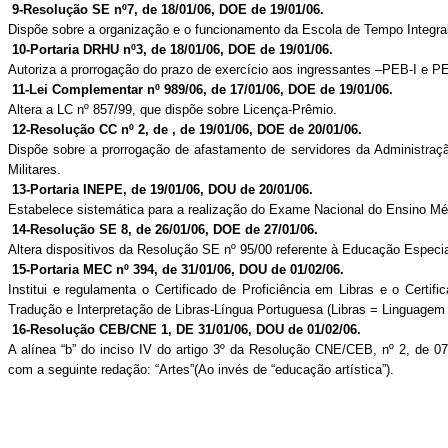
9-Resolução SE
nº7
, de 18/01/06, DOE de 19/01/06.
Dispõe sobre a organização e o funcionamento da Escola de Tempo Integral
10-Portaria DRHU
nº3
, de 18/01/06, DOE de 19/01/06.
Autoriza a prorrogação do prazo de exercício aos ingressantes –PEB-I e PE
11-Lei Complementar nº 989/06, de 17/01/06, DOE de 19/01/06.
Altera a LC nº 857/99, que dispõe sobre Licença-Prêmio.
12-Resolução CC nº 2,
de ,
de 19/01/06, DOE de 20/01/06.
Dispõe sobre a prorrogação de afastamento de servidores da Administração
Militares.
13-
Portaria INEPE, de 19/01/06, DOU
de 20/01/06.
Estabelece sistemática para a realização do Exame Nacional do Ensino Mé
14-Resolução SE 8, de 26/01/06, DOE de 27/01/06.
Altera dispositivos da Resolução SE nº 95/00 referente à Educação Especia
15-Portaria MEC nº 394, de 31/01/06, DOU de 01/02/06.
Institui e regulamenta o Certificado de Proficiência em Libras e o Certifi
Tradução e Interpretação de Libras-Língua Portuguesa (Libras = Linguagem B
16-Resolução
CEB/CNE
1
, DE 31/01/06, DOU de 01/02/06.
A alínea “b” do inciso IV do artigo 3º da Resolução
CNE/CEB
, nº 2, de 0
com a seguinte redação: “Artes
”(
Ao invés de “educação artística”).