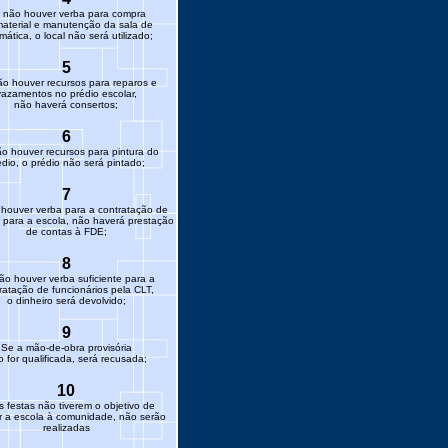
 não houver verba para compra
aterial e manutenção da sala de
rmática, o local não será utilizado;
5
o houver recursos para reparos e
vazamentos no prédio escolar,
não haverá consertos;
6
o houver recursos para pintura do
édio, o prédio não será pintado;
7
houver verba para a contratação de
 para a escola, não haverá prestação
de contas à FDE;
8
ão houver verba suficiente para a
ratação de funcionários pela CLT,
o dinheiro será devolvido;
9
Se a mão-de-obra provisória
 for qualificada, será recusada;
10
s festas não tiverem o objetivo de
ar a escola à comunidade, não serão
realizadas