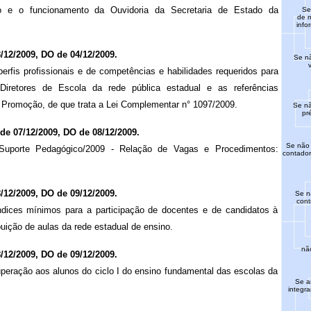
o e o funcionamento da Ouvidoria da Secretaria de Estado da
Se
de m
info
/12/2009, DO de 04/12/2009.
Se nã
erfis profissionais e de competências e habilidades requeridos para
Diretores de Escola da rede pública estadual e as referências
e Promoção, de que trata a Lei Complementar n° 1097/2009.
Se nã
pr
e 07/12/2009, DO de 08/12/2009.
Se não 
uporte Pedagógico/2009 - Relação de Vagas e Procedimentos:
contador
/12/2009, DO de 09/12/2009.
Se n
cont
ndices mínimos para a participação de docentes e de candidatos à
uição de aulas da rede estadual de ensino.
não
/12/2009, DO de 09/12/2009.
peração aos alunos do ciclo I do ensino fundamental das escolas da
Se a
integr