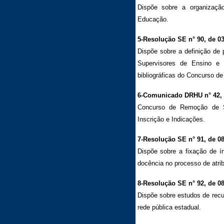
Dispõe sobre a organizaçã
Educação.
5-Resolução SE n° 90, de 03
Dispõe sobre a definição de p
Supervisores de Ensino e 
bibliográficas do Concurso d
6-Comunicado DRHU n° 42, d
Concurso de Remoção de S
Inscrição e Indicações.
7-Resolução SE n° 91, de 08
Dispõe sobre a fixação de í
docência no processo de atrib
8-Resolução SE n° 92, de 08
Dispõe sobre estudos de recu
rede pública estadual.