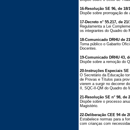
16-Resolução SE 96, de 18/1
Dispõe sobre prorrogação de 
17-Decreto n° 55.217, de 21/
Regulamenta a Lei Complement
os integrantes do Quadro do M
18-Comunicado DRHU de 21/
Torna público o Gabarito Ofici
Docentes.
19-Comunicado DRHU 43, de 
Dispõe sobre a remoção do Q
20-Instruções Especiais SE 
O Secretário da Educação tor
de Provas e Títulos para prov
vierem a surgir no decorrer 
II, SQC-II-QM do Quadro do M
21-Resolução SE n° 98, de 2
Dispõe sobre o processo anua
Magistério.
22-Deliberação CEE 94 de 28
Estabelece normas para a for
com crianças com necessidad