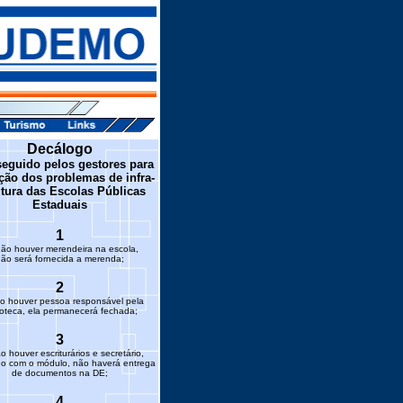
Decálogo
seguido pelos gestores para
ção dos problemas de infra-
utura das Escolas Públicas
Estaduais
1
ão houver merendeira na escola,
ão será fornecida a merenda;
2
o houver pessoa responsável pela
ioteca, ela permanecerá fechada;
3
 houver escriturários e secretário,
do com o módulo, não haverá entrega
de documentos na DE;
4