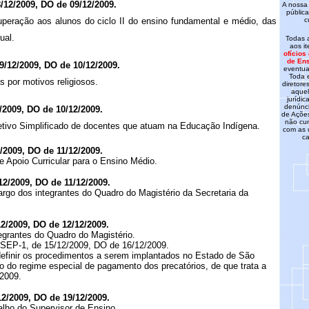
/12/2009, DO de 09/12/2009.
A nossa 
pública
peração aos alunos do ciclo II do ensino fundamental e médio, das
c
ual.
Todas 
aos i
ofícios
de Ens
9/12/2009, DO de 10/12/2009.
eventua
Toda 
s por motivos religiosos.
diretor
aquel
jurídic
denúnci
/2009, DO de 10/12/2009.
de Ações
não cu
tivo Simplificado de docentes que atuam na Educação Indígena.
com as 
c
/2009, DO de 11/12/2009.
e Apoio Curricular para o Ensino Médio.
12/2009, DO de 11/12/2009.
go dos integrantes do Quadro do Magistério da Secretaria da
2/2009, DO de 12/12/2009.
egrantes do Quadro do Magistério.
SEP-1, de 15/12/2009, DO de 16/12/2009.
definir os procedimentos a serem implantados no Estado de São
ão do regime especial de pagamento dos precatórios, de que trata a
2009.
2/2009, DO de 19/12/2009.
alho do Supervisor de Ensino.