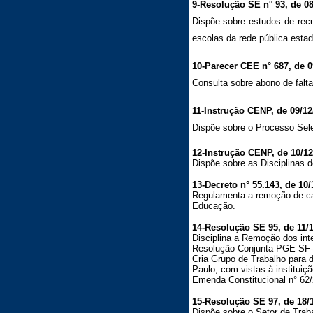
9-Resolução SE n° 93, de 08
Dispõe sobre estudos de recu
escolas da rede pública estad
10-Parecer CEE n° 687, de 0
Consulta sobre abono de falta
11-Instrução CENP, de 09/12
Dispõe sobre o Processo Sele
12-Instrução CENP, de 10/12
Dispõe sobre as Disciplinas d
13-Decreto n° 55.143, de 10/
Regulamenta a remoção de car
Educação.
14-Resolução SE 95, de 11/1
Disciplina a Remoção dos int
Resolução Conjunta PGE-SF-
Cria Grupo de Trabalho para 
Paulo, com vistas à instituiç
Emenda Constitucional n° 62/
15-Resolução SE 97, de 18/1
Dispõe sobre o Setor de Trab