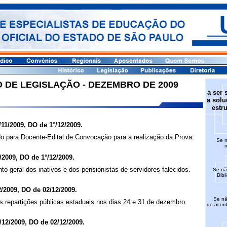
 DE LEGISLAÇÃO - DEZEMBRO DE 2009
a ser 
a solu
estr
1/2009, DO de 1°/12/2009.
do para Docente-Edital de Convocação para a realização da Prova.
Se n
n
/2009, DO de 1°/12/2009.
o geral dos inativos e dos pensionistas de servidores falecidos.
Se nã
Bibl
2/2009, DO de 02/12/2009.
Se não
s repartições públicas estaduais nos dias 24 e 31 de dezembro.
de acor
/12/2009, DO de 02/12/2009.