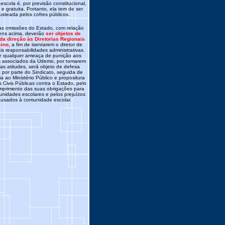
escola é, por previsão constitucional,
 e gratuita. Portanto, ela tem de ser
usteada pelos cofres públicos.
as omissões do Estado, com relação
tens acima, deverão
ser objetos de
 da direção às Diretorias Regionais
ino,
a fim de isentarem o diretor de
is responsabilidades administrativas.
e qualquer ameaça de punição aos
es associados da Udemo, por tomarem
as atitudes, será objeto de defesa
a por parte do Sindicato, seguida de
a ao Ministério Público e propositura
 Civis Públicas contra o Estado, pelo
mprimento das suas obrigações para
unidades escolares e pelos prejuízos
ausados à comunidade escolar.