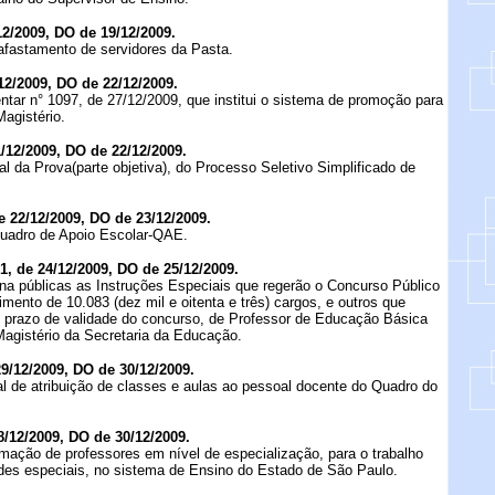
2/2009, DO de 19/12/2009.
afastamento de servidores da Pasta.
12/2009, DO de 22/12/2009.
ar n° 1097, de 27/12/2009, que institui o sistema de promoção para
agistério.
12/2009, DO de 22/12/2009.
al da Prova(parte objetiva), do Processo Seletivo Simplificado de
22/12/2009, DO de 23/12/2009.
uadro de Apoio Escolar-QAE.
1, de 24/12/2009, DO de 25/12/2009.
na públicas as Instruções Especiais que regerão o Concurso Público
imento de 10.083 (dez mil e oitenta e três) cargos, e outros que
do prazo de validade do concurso, de Professor de Educação Básica
agistério da Secretaria da Educação.
9/12/2009, DO de 30/12/2009.
l de atribuição de classes e aulas ao pessoal docente do Quadro do
/12/2009, DO de 30/12/2009.
mação de professores em nível de especialização, para o trabalho
es especiais, no sistema de Ensino do Estado de São Paulo.