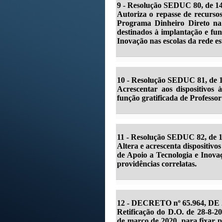
9 - Resolução SEDUC 80, de 14
Autoriza o repasse de recursos
Programa Dinheiro Direto na 
destinados à implantação e f
Inovação nas escolas da rede es
10 -
Resolução SEDUC 81, de 1
Acrescentar aos dispositivos 
função gratificada de Profess
11 -
Resolução SEDUC 82, de 14
Altera e acrescenta dispositivo
de Apoio a Tecnologia e Inovaç
providências correlatas.
12 -
DECRETO nº 65.964, DE 
Retificação do D.O. de 28-8-2
de março de 2020, para fixar 