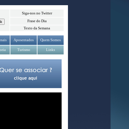
Siga-nos no Twitter
Frase do Dia
Texto da Semana
nais
Aposentados
Quem Somos
oria
Turismo
Links