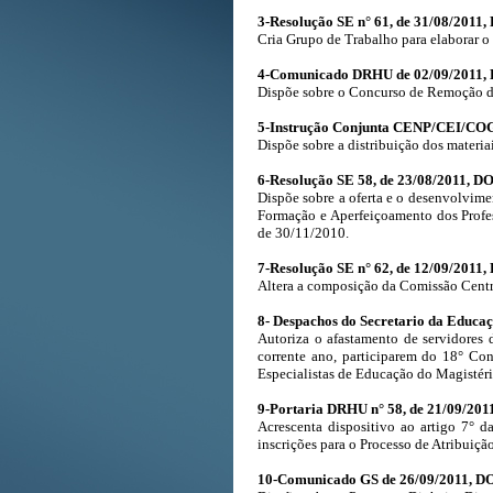
3-Resolução SE n° 61, de 31/08/2011,
Cria Grupo de Trabalho para elaborar o
4-Comunicado DRHU de 02/09/2011, 
Dispõe sobre o Concurso de Remoção d
5-Instrução Conjunta CENP/CEI/COGS
Dispõe sobre a distribuição dos materi
6-Resolução SE 58, de 23/08/2011, DO
Dispõe sobre a oferta e o desenvolvime
Formação e Aperfeiçoamento dos Profe
de 30/11/2010.
7-Resolução SE n° 62, de 12/09/2011,
Altera a composição da Comissão Centr
8- Despachos do Secretario da Educaç
Autoriza o afastamento de servidores 
corrente ano, participarem do 18° C
Especialistas de Educação do Magistéri
9-Portaria DRHU n° 58, de 21/09/201
Acrescenta dispositivo ao artigo 7° 
inscrições para o Processo de Atribuição
10-Comunicado GS de 26/09/2011, DO