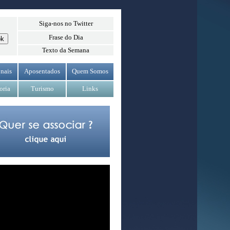
Siga-nos no Twitter
Frase do Dia
Texto da Semana
nais
Aposentados
Quem Somos
oria
Turismo
Links