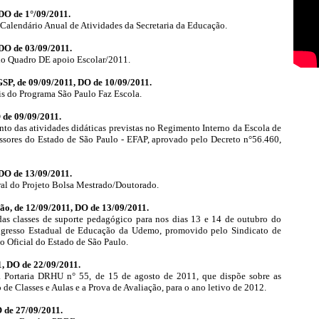
 DO de 1°/09/2011.
 Calendário Anual de Atividades da Secretaria da Educação.
DO de 03/09/2011.
o Quadro DE apoio Escolar/2011.
P, de 09/09/2011, DO de 10/09/2011.
ais do Programa São Paulo Faz Escola.
 de 09/09/2011.
nto das atividades didáticas previstas no Regimento Interno da Escola de
ssores do Estado de São Paulo - EFAP, aprovado pelo Decreto n°56.460,
 DO de 13/09/2011.
al do Projeto Bolsa Mestrado/Doutorado.
ão, de 12/09/2011, DO de 13/09/2011.
das classes de suporte pedagógico para nos dias 13 e 14 de outubro do
ongresso Estadual de Educação da Udemo, promovido pelo Sindicato de
o Oficial do Estado de São Paulo.
1, DO de 22/09/2011.
da Portaria DRHU n° 55, de 15 de agosto de 2011, que dispõe sobre as
 de Classes e Aulas e a Prova de Avaliação, para o ano letivo de 2012.
 de 27/09/2011.