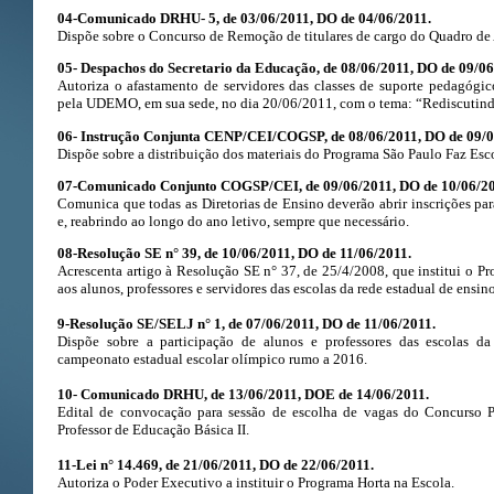
04-Comunicado DRHU- 5, de 03/06/2011, DO de 04/06/2011.
Dispõe sobre o Concurso de Remoção de titulares de cargo do Quadro de
05- Despachos do Secretario da Educação, de 08/06/2011, DO de 09/06
Autoriza o afastamento de servidores das classes de suporte pedagógi
pela UDEMO, em sua sede, no dia 20/06/2011, com o tema: “Rediscutind
06- Instrução Conjunta CENP/CEI/COGSP, de 08/06/2011, DO de 09/0
Dispõe sobre a distribuição dos materiais do Programa São Paulo Faz Esc
07-Comunicado Conjunto COGSP/CEI, de 09/06/2011, DO de 10/06/20
Comunica que todas as Diretorias de Ensino deverão abrir inscrições pa
e, reabrindo ao longo do ano letivo, sempre que necessário.
08-Resolução SE n° 39, de 10/06/2011, DO de 11/06/2011.
Acrescenta artigo à Resolução SE n° 37, de 25/4/2008, que institui o P
aos alunos, professores e servidores das escolas da rede estadual de ensino
9-Resolução SE/SELJ n° 1, de 07/06/2011, DO de 11/06/2011.
Dispõe sobre a participação de alunos e professores das escolas da
campeonato estadual escolar olímpico rumo a 2016.
10-
Comunicado DRHU, de 13/06/2011, DOE de 14/06/2011.
Edital de convocação para sessão de escolha de vagas do Concurso 
Professor de Educação Básica II.
11-Lei n° 14.469, de 21/06/2011, DO de 22/06/2011.
Autoriza o Poder Executivo a instituir o Programa Horta na Escola.