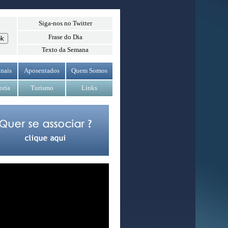
Siga-nos no Twitter
Frase do Dia
Texto da Semana
nais
Aposentados
Quem Somos
oria
Turismo
Links