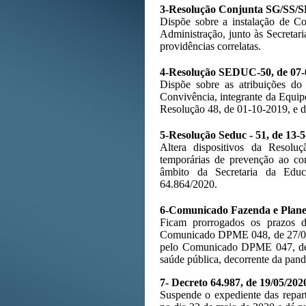
3-Resolução Conjunta SG/SS/SE
Dispõe sobre a instalação de Co
Administração, junto às Secreta
providências correlatas.
4-Resolução SEDUC-50, de 07-0
Dispõe sobre as atribuições d
Convivência, integrante da Equipe
Resolução 48, de 01-10-2019, e dá
5-Resolução Seduc - 51, de 13-
Altera dispositivos da Resol
temporárias de prevenção ao co
âmbito da Secretaria da Educ
64.864/2020.
6-Comunicado Fazenda e Planej
Ficam prorrogados os prazos 
Comunicado DPME 048, de 27/04
pelo Comunicado DPME 047, de 2
saúde pública, decorrente da pan
7- Decreto 64.987, de 19/05/202
Suspende o expediente das repar