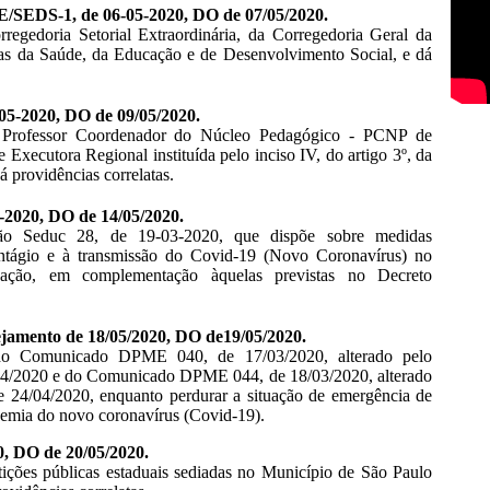
/SEDS-1, de 06-05-2020, DO de 07/05/2020.
rregedoria Setorial Extraordinária, da Corregedoria Geral da
rias da Saúde, da Educação e de Desenvolvimento Social, e dá
5-2020, DO de 09/05/2020.
o Professor Coordenador do Núcleo Pedagógico - PCNP de
 Executora Regional instituída pelo inciso IV, do artigo 3º, da
 providências correlatas.
5-2020, DO de 14/05/2020.
ução Seduc 28, de 19-03-2020, que dispõe sobre medidas
ntágio e à transmissão do Covid-19 (Novo Coronavírus) no
ação, em complementação àquelas previstas no Decreto
amento de 18/05/2020, DO de19/05/2020.
do Comunicado DPME 040, de 17/03/2020, alterado pelo
/2020 e do Comunicado DPME 044, de 18/03/2020, alterado
4/04/2020, enquanto perdurar a situação de emergência de
demia do novo coronavírus (Covid-19).
0, DO de 20/05/2020.
tições públicas estaduais sediadas no Município de São Paulo