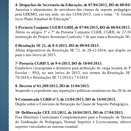
4- Despachos do Secretario da Educação, de 07/04/2015, DO de 08/04/
Autoriza o afastamento de servidores das classes de suporte pedagógi
pela UDEMO, em sua sede, no dia 13/04/2015, com o tema: “A Gestão
novo Plano Estadual de Educação”.
5-Portaria Conjunta CGEB/CGRH, de 07/04/2015, DO de 08/04/2015.
Altera os artigos 1º e 7º da Portaria Conjunta CGEB, CGRH, de 27//03
instituição do Projeto Aventuras Currículo + de que trata a Resolução SE
6-Resolução SE 21, de 8-4-2015, DO de 09/04/2015.
Altera dispositivos da Resolução SE 72, de 29-12-2014, que dispõe so
para o ano letivo de 2015.
7- Portaria CGRH-3, de 9-4-2015, DO de 10/04/2015.
Estabelece cronograma e diretrizes para atribuição de carga horária de P
Escolar – PAA, no ano letivo de 2015, nos termos da Resolução SE 
70/2014, e Resoluções SE 71/2014 e 73/2014.
8-
Decreto nº 61.209/2015, DO de 11/04/2015.
Suspende o expediente nas repartições públicas estaduais no dia 20 de ab
9-Comunicado CGRH nº 5, de 13/04/2015, DO de 14/04/2015.
Dispõe sobre o Concurso de Remoção da Classe de Suporte Pedagógico.
10-
Deliberação CEE 111/2012, de 16/04/2015, DO de 17/04/2015.
Fixa Diretrizes Curriculares Complementares para a Formação de Docen
de Graduação de Pedagogia, Normal Superior e Licenciaturas, oferec
superior vinculados ao sistema estadual.