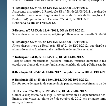
Altera dispositivos da Resolução SE n° 88, de 19/12/2007, que dispõe so
4- Resolução SE n° 43, de 12/04/2012, DO de 13/04/2012.
Acrescenta dispositivo à Resolução SE n° 58, de 23/08/2011, que dispõe
atividades previstas no Regimento interno da Escola de Formação e A
Paulo-EFAP, aprovado pelo Decreto n° 56.450, de 30/11/2010.
Retificada no DO de 17/04/2012.
5-Decreto n°57.965, de 12/04/2012, DO de 13/04/2012.
Suspende o expediente nas repartições públicas estaduais no dia 30/04/2
6- Resolução SE n° 44, de 12/04/2012, DO de 13/04/2012.
Altera dispositivos da Resolução SE n° 2, de 12/01/2012, que dispõe 
alunos do ensino fundamental e médio da rede pública estadual.
7-Instrução CGEB, de 13/04/2012, DO de 14/04/2012.
Dispõe sobre mecanismos (natureza, formas, recursos humanos e mat
escolar aos alunos do ensino fundamental e médio da rede pública estadu
8-Resolução SE n° 42, de 10/04/2012... republicada no DO de 19/04/201
9-Resolução SE n° 45, de 18/04/2012, DO DE 19/04/2012.
Dispõe sobre delegação de competência para autorizar recebimento de d
10-Decreto n° 57.986, de 19/04/2012, DO de 20/04/2012.
Coloca à disposição da Justiça Eleitoral servidores e dependências do
Ensino, com vistas ao pleito de 7 de outubro de 2012, em primeiro tur
turno, se houver.