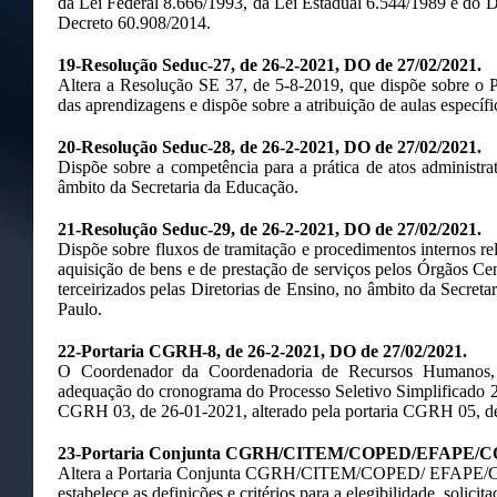
da Lei Federal 8.666/1993, da Lei Estadual 6.544/1989 e do D
Decreto 60.908/2014.
19-Resolução Seduc-27, de 26-2-2021, DO de 27/02/2021.
Altera a Resolução SE 37, de 5-8-2019, que dispõe sobre o 
das aprendizagens e dispõe sobre a atribuição de aulas específic
20-Resolução Seduc-28, de 26-2-2021, DO de 27/02/2021.
Dispõe sobre a competência para a prática de atos administrat
âmbito da Secretaria da Educação.
21-Resolução Seduc-29, de 26-2-2021, DO de 27/02/2021.
Dispõe sobre fluxos de tramitação e procedimentos internos rela
aquisição de bens e de prestação de serviços pelos Órgãos Cen
terceirizados pelas Diretorias de Ensino, no âmbito da Secret
Paulo.
22-Portaria CGRH-8, de 26-2-2021, DO de 27/02/2021.
O Coordenador da Coordenadoria de Recursos Humanos, 
adequação do cronograma do Processo Seletivo Simplificado 202
CGRH 03, de 26-01-2021, alterado pela portaria CGRH 05, d
23-Portaria Conjunta CGRH/CITEM/COPED/EFAPE/COF
Altera a Portaria Conjunta CGRH/CITEM/COPED/ EFAPE/C
estabelece as definições e critérios para a elegibilidade, solic