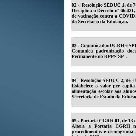
02 - Resolução SEDUC 1, de 7-
Disciplina o Decreto nº 66.421
de vacinação contra a COVID19
da Secretaria da Educação.
03 - ComunicadonUCRH e SPPR
Comunica padronização docu
Permanente no RPPS-SP .
04 -
Resolução SEDUC 2, de 11/
Estabelece o valor per capita
alimentação escolar aos aluno
Secretaria de Estado da Educaç
05 -
Portaria CGRH 01, de 13 d
Altera a Portaria CGRH n
procedimentos e cronograma d