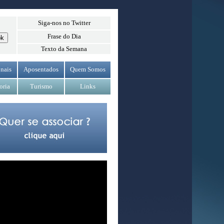
Siga-nos no Twitter
Frase do Dia
Texto da Semana
nais
Aposentados
Quem Somos
oria
Turismo
Links