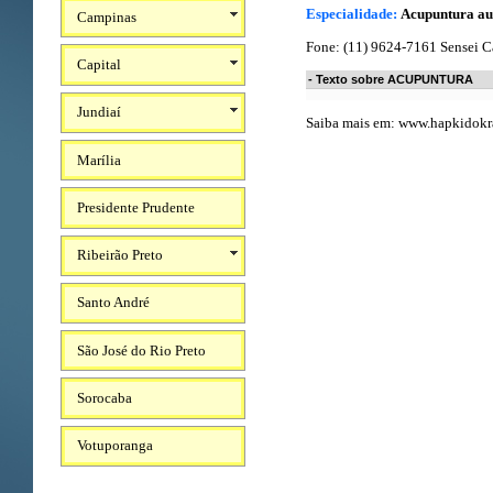
Especialidade:
Acupuntura aur
Campinas
Fone: (11) 9624-7161 Sensei C
Capital
- Texto sobre ACUPUNTURA
Jundiaí
Saiba mais em:
www.hapkidokr
Marília
Presidente Prudente
Ribeirão Preto
Santo André
São José do Rio Preto
Sorocaba
Votuporanga