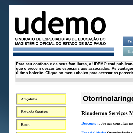
Pri
His
Para seu conforto e de seus familiares, a UDEMO está publican
que oferecem descontos especiais aos associados.
As vantagen
último holerite.
Clique no menu abaixo para acessar as parcer
Otorrinolaring
Araçatuba
Baixada Santista
Rinoderma Serviços M
Desconto:
50% nas consultas mé
Bauru
Especialidade:
Otorrinolaring