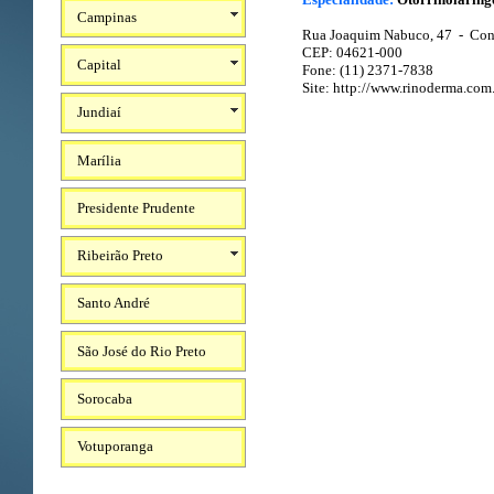
Campinas
Rua Joaquim Nabuco, 47 - Conj
CEP: 04621-000
Capital
Fone: (11) 2371-7838
Site:
http://www.rinoderma.com.
Jundiaí
Marília
Presidente Prudente
Ribeirão Preto
Santo André
São José do Rio Preto
Sorocaba
Votuporanga