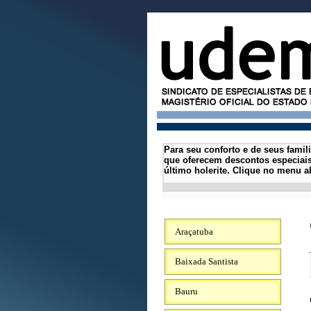
Para seu conforto e de seus famil
que oferecem descontos especiais
último holerite.
Clique no menu ab
Araçatuba
Baixada Santista
Bauru