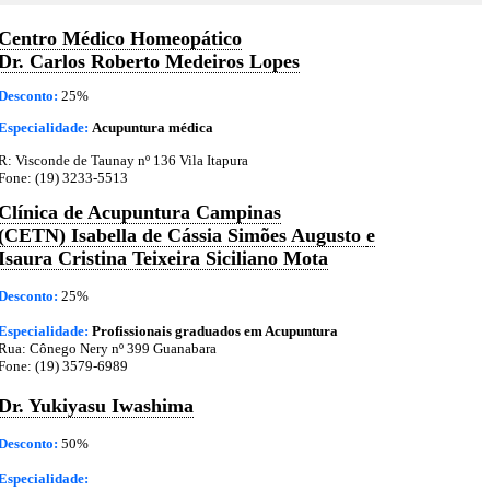
Centro Médico Homeopático
Dr. Carlos Roberto Medeiros Lopes
Desconto:
25%
Especialidade:
Acupuntura médica
R: Visconde de Taunay nº 136 Vila Itapura
Fone: (19) 3233-5513
Clínica de Acupuntura Campinas
(CETN) Isabella de Cássia Simões Augusto
e
Isaura Cristina Teixeira Siciliano Mota
Desconto:
25%
Especialidade:
Profissionais graduados em Acupuntura
Rua: Cônego Nery nº 399 Guanabara
Fone: (19) 3579-6989
Dr. Yukiyasu Iwashima
Desconto:
50%
Especialidade: