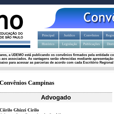
Principal
Jurídico
Convênios
Regio
Histórico
Legislação
Publicações
Diret
iares, a UDEMO está publicando os convênios firmados pela entidade com
 aos associados.
As vantagens serão oferecidas mediante apresentação 
aixo para acessar as parcerias de acordo com cada Escritório Regiona
Convênios Campinas
Advogado
Ciirilo Ghizzi Cirilo