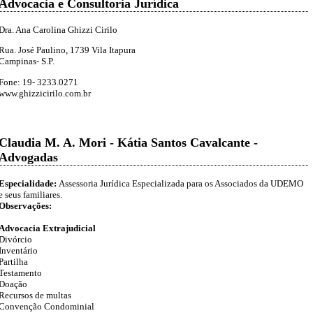
Advocacia e Consultoria Jurídica
Dra. Ana Carolina Ghizzi Cirilo
Rua. José Paulino, 1739 Vila Itapura
Campinas- S.P.
Fone: 19- 3233.0271
www.ghizzicirilo.com.br
Claudia M. A. Mori - Kátia Santos Cavalcante -
Advogadas
Especialidade:
Assessoria Jurídica Especializada para os Associados da UDEMO
e seus familiares.
Observações:
Advocacia Extrajudicial
Divórcio
Inventário
Partilha
Testamento
Doação
Recursos de multas
Convenção Condominial