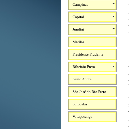
Campinas
Capital
Jundiaí
Marília
Presidente Prudente
Ribeirão Preto
Santo André
São José do Rio Preto
Sorocaba
Votuporanga