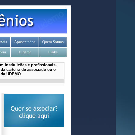
nais
Aposentados
Quem Somos
oria
Turismo
Links
 instituições e profissionais,
da carteira de associado ou o
l da UDEMO.