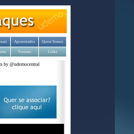
nais
Aposentados
Quem Somos
oria
Turismo
Links
s by @udemocentral