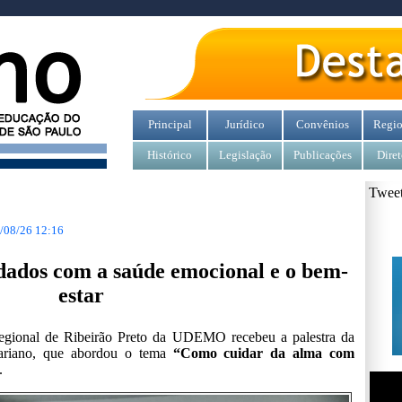
Principal
Jurídico
Convênios
Regio
Histórico
Legislação
Publicações
Diret
Tweet
/08/26 12:16
dados com a saúde emocional e o bem-
estar
egional de Ribeirão Preto da
UDEMO
recebeu a palestra da
Mariano, que abordou o tema
“Como cuidar da alma com
.