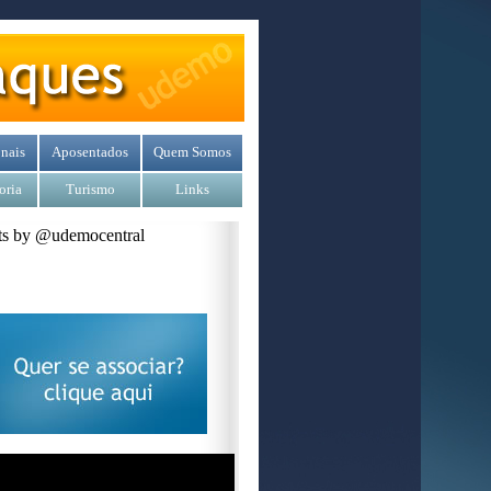
nais
Aposentados
Quem Somos
oria
Turismo
Links
s by @udemocentral