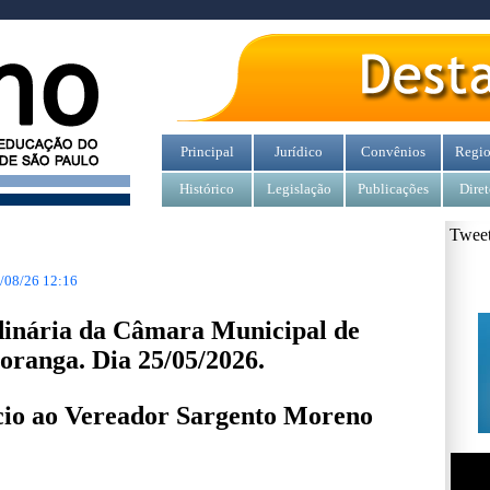
Principal
Jurídico
Convênios
Regio
Histórico
Legislação
Publicações
Diret
Tweet
/08/26 12:16
dinária da Câmara Municipal de
oranga. Dia 25/05/2026.
cio ao Vereador Sargento Moreno