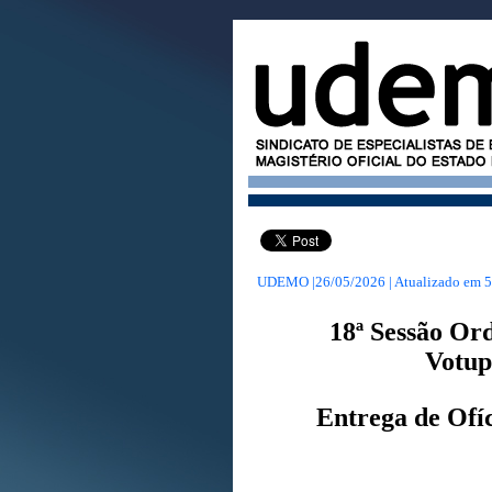
UDEMO |26/05/2026 | Atualizado em
5
18ª Sessão Or
Votup
Entrega de Ofí