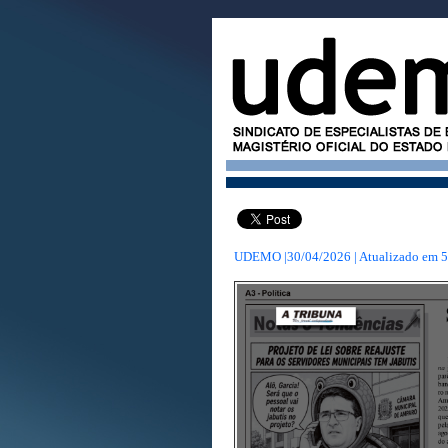
UDEMO |30/04/2026 | Atualizado em
5