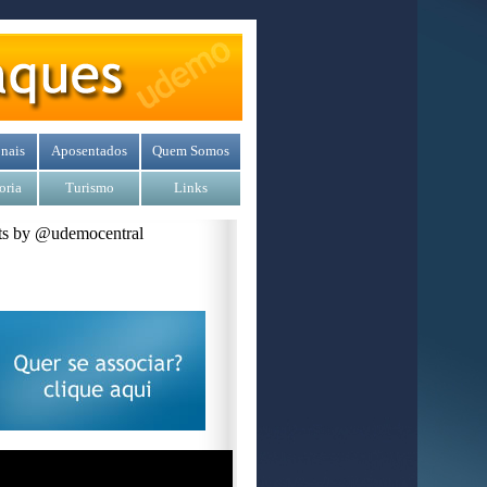
nais
Aposentados
Quem Somos
oria
Turismo
Links
s by @udemocentral