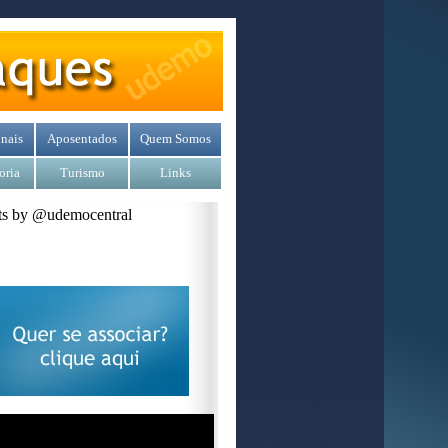
nais
Aposentados
Quem Somos
oria
Turismo
Links
s by @udemocentral