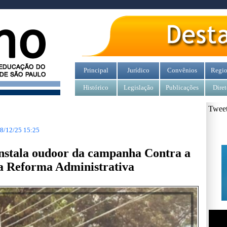
Principal
Jurídico
Convênios
Regio
Histórico
Legislação
Publicações
Diret
Tweet
8/12/25 15:25
Instala oudoor da campanha Contra a
a Reforma Administrativa