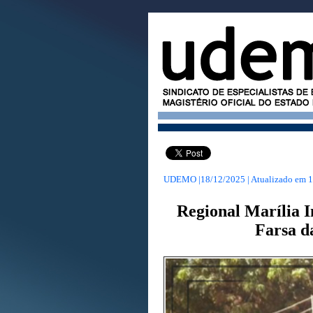
UDEMO |18/12/2025 | Atualizado em
1
Regional Marília 
Farsa d