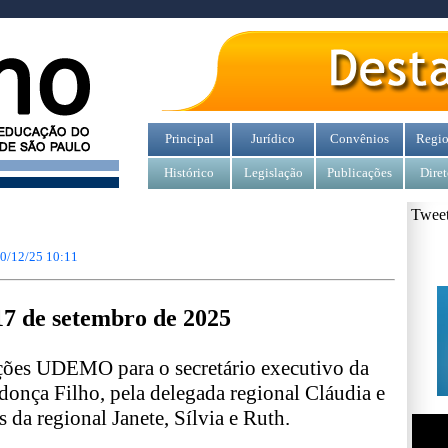
Principal
Jurídico
Convênios
Regio
Histórico
Legislação
Publicações
Diret
Tweet
0/12/25 10:11
17 de setembro de 2025
ações UDEMO para o secretário executivo da
donça Filho, pela delegada regional Cláudia e
s da regional Janete, Sílvia e Ruth.