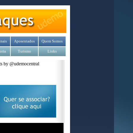
nais
Aposentados
Quem Somos
oria
Turismo
Links
s by @udemocentral