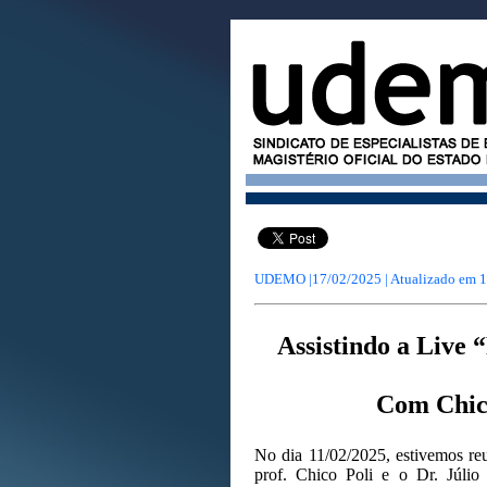
UDEMO |17/02/2025 | Atualizado em
1
Assistindo a Live 
Com Chico
No dia 11/02/2025, estivemos reu
prof. Chico Poli e o Dr. Júlio