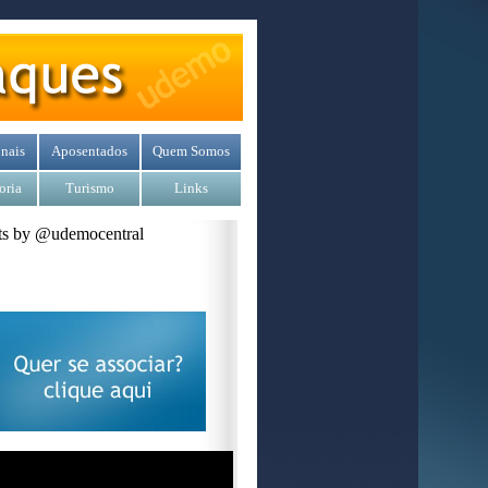
nais
Aposentados
Quem Somos
oria
Turismo
Links
s by @udemocentral