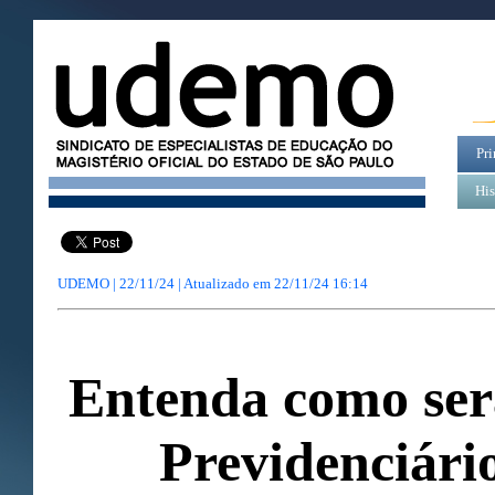
Pri
His
UDEMO | 22/11/24 | Atualizado em
22/11/24 16:14
Entenda como ser
Previdenciári