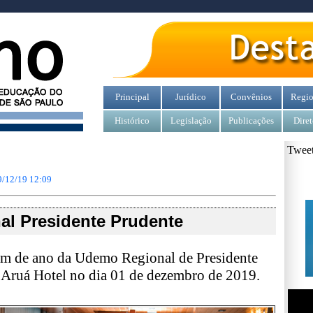
Principal
Jurídico
Convênios
Regio
Histórico
Legislação
Publicações
Diret
Tweet
9/12/19 12:09
al Presidente Prudente
fim de ano da Udemo Regional de Presidente
o Aruá Hotel no dia 01 de dezembro de 2019.