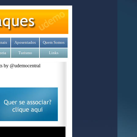
nais
Aposentados
Quem Somos
oria
Turismo
Links
s by @udemocentral