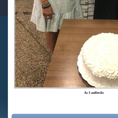
As 3 anfitriãs