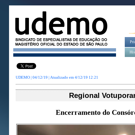
Pri
His
UDEMO | 04/12/19 | Atualizado em
4/12/19 12:21
Regional Votupora
Encerramento do Consór