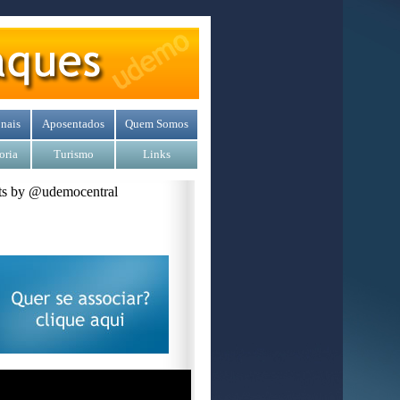
nais
Aposentados
Quem Somos
oria
Turismo
Links
s by @udemocentral