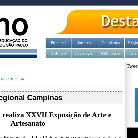
Principal
Jurídico
Convênios
Regio
Histórico
Legislação
Publicações
Diret
Tweet
3/09/18 13:36
egional Campinas
ealiza XXVII Exposição de Arte e
Artesanato
ealizou nos dias 09 e 10 de maio em comemoração ao dia das