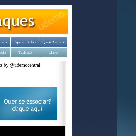
nais
Aposentados
Quem Somos
oria
Turismo
Links
s by @udemocentral