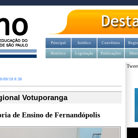
Principal
Jurídico
Convênios
Regio
Histórico
Legislação
Publicações
Diret
Tweet
0/09/18 9:38
gional Votuporanga
toria de Ensino de Fernandópolis