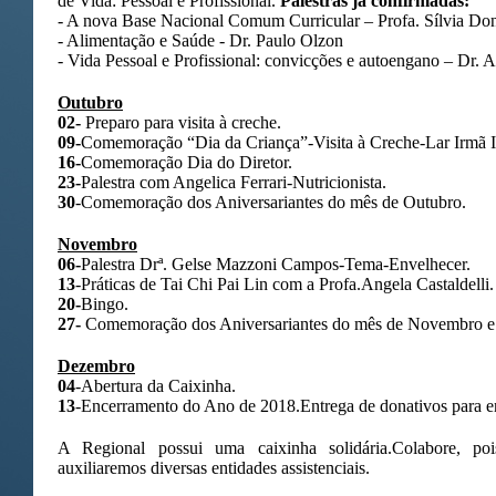
de Vida: Pessoal e Profissional.
Palestras já confirmadas:
- A nova Base Nacional Comum Curricular – Profa. Sílvia Do
- Alimentação e Saúde - Dr. Paulo Olzon
- Vida Pessoal e Profissional: convicções e autoengano – Dr. A
Outubro
02-
Preparo para visita à creche.
09-
Comemoração “Dia da Criança”-Visita à Creche-Lar Irmã I
16-
Comemoração Dia do Diretor.
23-
Palestra com Angelica Ferrari-Nutricionista.
30
-Comemoração dos Aniversariantes do mês de Outubro.
Novembro
06-
Palestra Drª. Gelse Mazzoni Campos-Tema-Envelhecer.
13
-Práticas de Tai Chi Pai Lin com a Profa.Angela Castaldelli.
20-
Bingo.
27-
Comemoração dos Aniversariantes do mês de Novembro 
Dezembro
04
-Abertura da Caixinha.
13
-Encerramento do Ano de 2018.Entrega de donativos para ent
A Regional possui uma caixinha solidária.Colabore, p
auxiliaremos diversas entidades assistenciais.