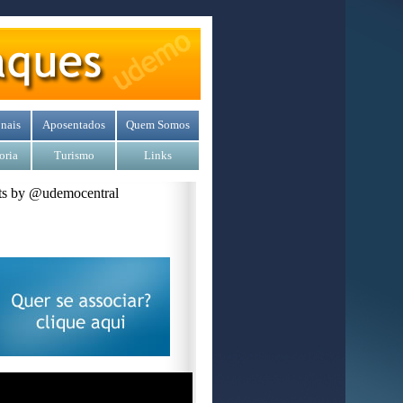
nais
Aposentados
Quem Somos
oria
Turismo
Links
s by @udemocentral