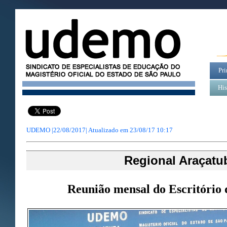
Pri
His
UDEMO |22/08/2017| Atualizado em
23/08/17 10:17
Regional Araçatu
Reunião mensal do Escritório