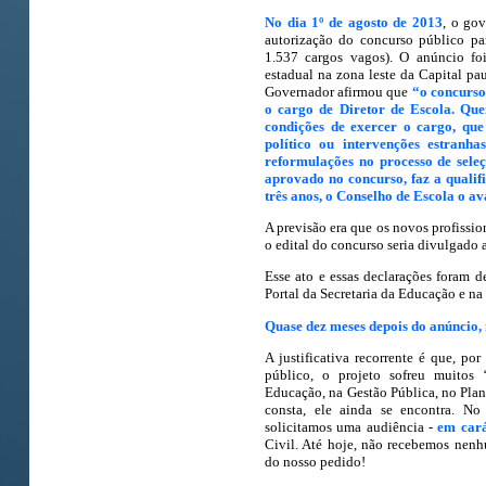
No dia 1º de agosto de 2013
, o go
autorização do concurso público pa
1.537 cargos vagos). O anúncio fo
estadual na zona leste da Capital pa
Governador afirmou que
“o concurso
o cargo de Diretor de Escola. Qu
condições de exercer o cargo, qu
político ou intervenções estranh
reformulações no processo de seleç
aprovado no concurso, faz a qualifi
três anos, o Conselho de Escola o av
A previsão era que os novos profissio
o edital do concurso seria divulgado
Esse ato e essas declarações foram d
Portal da Secretaria da Educação e na
Quase dez meses depois do anúncio, 
A justificativa recorrente é que, p
público, o projeto sofreu muitos ‘
Educação, na Gestão Pública, no Plan
consta, ele ainda se encontra. No
solicitamos uma audiência -
em cará
Civil. Até hoje, não recebemos nen
do nosso pedido!