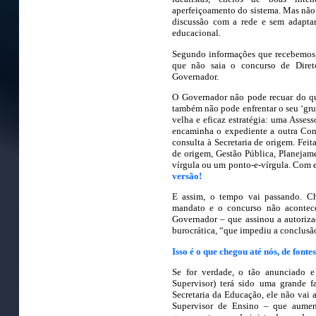
aperfeiçoamento do sistema. Mas não
discussão com a rede e sem adaptar 
educacional.
Segundo informações que recebemos,
que não saia o concurso de Diret
Governador.
O Governador não pode recuar do q
também não pode enfrentar o seu ‘grup
velha e eficaz estratégia: uma Asses
encaminha o expediente a outra Con
consulta à Secretaria de origem. Feita
de origem, Gestão Pública, Planejame
vírgula ou um ponto-e-vírgula. Com es
versão!
E assim, o tempo vai passando. Ch
mandato e o concurso não acontece
Governador – que assinou a autoriz
burocrática, “que impediu a conclusã
Isso é o que chegou até nós, de fontes
Se for verdade, o tão anunciado e
Supervisor) terá sido uma grande f
Secretaria da Educação, ele não vai 
Supervisor de Ensino – que aumen