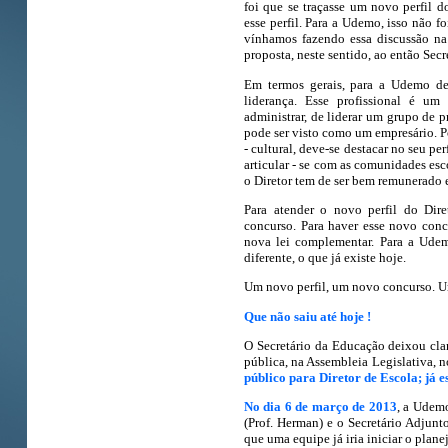
foi que se traçasse um novo perfil 
esse perfil. Para a Udemo, isso não 
vínhamos fazendo essa discussão na
proposta, neste sentido, ao então Secr
Em termos gerais, para a Udemo dev
liderança. Esse profissional é um 
administrar, de liderar um grupo de p
pode ser visto como um empresário. Po
- cultural, deve-se destacar no seu p
articular - se com as comunidades esco
o Diretor tem de ser bem remunerado 
Para atender o novo perfil do Dire
concurso. Para haver esse novo conc
nova lei complementar. Para a Udem
diferente, o que já existe hoje.
Um novo perfil, um novo concurso. U
Que não saiu até hoje !
O Secretário da Educação deixou cla
pública, na Assembleia Legislativa, 
público para Diretor de Escola; já 
No dia 6 de março de 2013
, a Udem
(Prof. Herman) e o Secretário Adjunt
que uma equipe já iria iniciar o plan