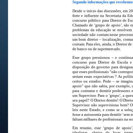
Segundo informações que recebemos d
Desde o início das discussões, em 2
forte e influente na Secretaria da E
concurso público para Diretor de Esc
Chamado de ‘grupo de apoio’, são e
problemas da educação se resolvem 
sociedade não contam nesse processo
um bom diretor – localização, comuni
contam. Para eles, ainda, o Diretor de
de banco ou de supermercado.
Esse grupo pressionou – e continua
concurso para Diretor de Escola e
disposição do governo para designa
que esses profissionais “não correspo
seriam essas expectativas ? As políti
certos ou errados. Pode – se imagi
apoio” que não sabia, por exemplo, 
para contratar e demitir professores
um Supervisor. Para o ‘grupo’, a que
seu papel? O Diretor demite! O Diret
Supervisor não supervisiona bem? 
leis neste Estado, e como se a sol
fosse a autonomia para demitir ‘sem m
faltam milhares de profissionais na re
Em resumo, esse ‘grupo de apoio’
idealistas, cheios de boas int