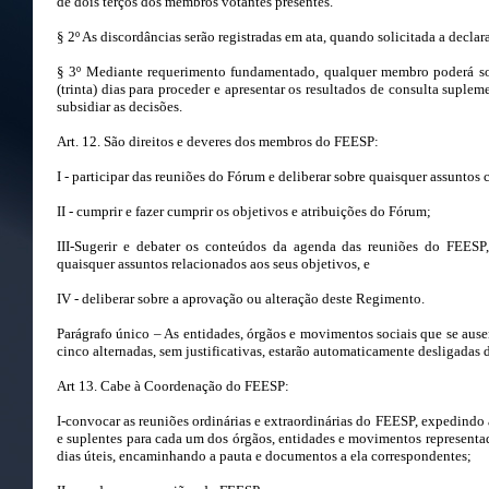
de dois terços dos membros votantes presentes.
§ 2º As discordâncias serão registradas em ata, quando solicitada a declar
§ 3º Mediante requerimento fundamentado, qualquer membro poderá sol
(trinta) dias para proceder e apresentar os resultados de consulta suple
subsidiar as decisões.
Art. 12. São direitos e deveres dos membros do FEESP:
I - participar das reuniões do Fórum e deliberar sobre quaisquer assuntos 
II - cumprir e fazer cumprir os objetivos e atribuições do Fórum;
III-Sugerir e debater os conteúdos da agenda das reuniões do FEESP
quaisquer assuntos relacionados aos seus objetivos, e
IV - deliberar sobre a aprovação ou alteração deste Regimento.
Parágrafo único – As entidades, órgãos e movimentos sociais que se ause
cinco alternadas, sem justificativas, estarão automaticamente desligadas
Art 13. Cabe à Coordenação do FEESP:
I-convocar as reuniões ordinárias e extraordinárias do FEESP, expedindo
e suplentes para cada um dos órgãos, entidades e movimentos represent
dias úteis, encaminhando a pauta e documentos a ela correspondentes;