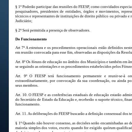
§ 1º Poderão participar das reuniões do FEESP, como convidados especiais
pesquisadores, presidentes de entidades, órgãos e movimentos, repres
técnicos e representantes de instituições de direito público ou privado e 
Judiciário;
§ 2º Será permitida a presença de observadores.
Do Funcionamento
Art 7º A estrutura e os procedimentos operacionais estão definidos nes
em reunião convocada para esse fim, observadas as disposições da Resolu
Art. 8º Os fóruns de educação no âmbito dos Municípios e também em âm
se seguindo as orientações e os procedimentos estabelecidos pelos Fórun
Art. 9º O FEESP terá funcionamento permanente e reunir-se-á or
extraordinariamente, por convocação da sua coordenação, ou ainda po
seus membros.
Art. 10. O FEESP e as conferências estaduais de educação estarão admi
do Secretário de Estado da Educação e, receberão o suporte técnico, finan
funcionamento.
Art. 11. As deliberações do FEESP buscarão a definição consensual dos t
§ 1º Quando não houver consenso, as decisões serão encaminhadas ao de
maioria simples dos votos, exceto quando for exigido quórum qualific