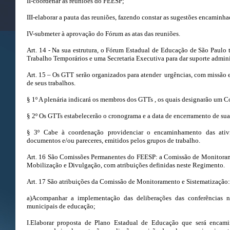
II-coordenar as reuniões do FEESP;
III-elaborar a pauta das reuniões, fazendo constar as sugestões encaminh
IV-submeter à aprovação do Fórum as atas das reuniões.
Art. 14 - Na sua estrutura, o Fórum Estadual de Educação de São Paulo
Trabalho Temporários e uma Secretaria Executiva para dar suporte admin
Art. 15 – Os GTT serão organizados para atender urgências, com missão 
de seus trabalhos.
§ 1º A plenária indicará os membros dos GTTs , os quais designarão um C
§ 2º Os GTTs estabelecerão o cronograma e a data de encerramento de sua
§ 3º Cabe à coordenação providenciar o encaminhamento das ativi
documentos e/ou pareceres, emitidos pelos grupos de trabalho.
Art. 16 São Comissões Permanentes do FEESP: a Comissão de Monitoram
Mobilização e Divulgação, com atribuições definidas neste Regimento.
Art. 17 São atribuições da Comissão de Monitoramento e Sistematização:
a)Acompanhar a implementação das deliberações das conferências nac
municipais de educação;
I.Elaborar proposta de Plano Estadual de Educação que será encami