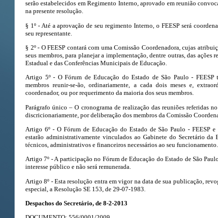
serão estabelecidos em Regimento Interno, aprovado em reunião convoca
na presente resolução.
§ 1º - Até a aprovação de seu regimento Interno, o FEESP será coorden
seu representante.
§ 2º - O FEESP contará com uma Comissão Coordenadora, cujas atribuiç
seus membros, para planejar a implementação, dentre outras, das ações r
Estadual e das Conferências Municipais de Educação.
Artigo 5º - O Fórum de Educação do Estado de São Paulo - FEESP t
membros reunir-se-ão, ordinariamente, a cada dois meses e, extrao
coordenador, ou por requerimento da maioria dos seus membros.
Parágrafo único – O cronograma de realização das reuniões referidas no 
discricionariamente, por deliberação dos membros da Comissão Coorden
Artigo 6º - O Fórum de Educação do Estado de São Paulo - FEESP e a
estarão administrativamente vinculados ao Gabinete do Secretário da 
técnicos, administrativos e financeiros necessários ao seu funcionamento.
Artigo 7º - A participação no Fórum de Educação do Estado de São Paulo
interesse público e não será remunerada.
Artigo 8º - Esta resolução entra em vigor na data de sua publicação, rev
especial, a Resolução SE 153, de 29-07-1983.
Despachos do Secretário, de 8-2-2013
DOCUMENTO: 556/0001/2009