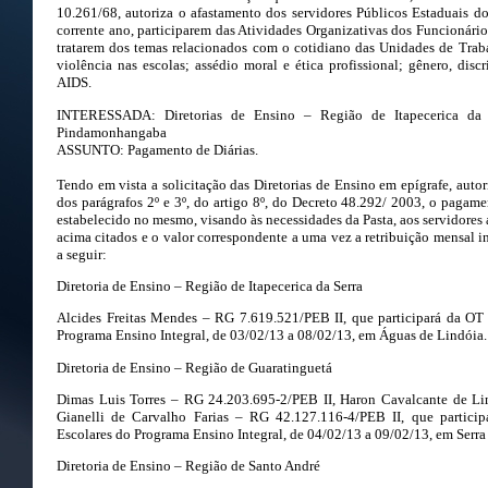
10.261/68, autoriza o afastamento dos servidores Públicos Estaduais 
corrente ano, participarem das Atividades Organizativas dos Funcionári
tratarem dos temas relacionados com o cotidiano das Unidades de Traba
violência nas escolas; assédio moral e ética profissional; gênero, dis
AIDS.
INTERESSADA: Diretorias de Ensino – Região de Itapecerica da S
Pindamonhangaba
ASSUNTO: Pagamento de Diárias.
Tendo em vista a solicitação das Diretorias de Ensino em epígrafe, autor
dos parágrafos 2º e 3º, do artigo 8º, do Decreto 48.292/ 2003, o pagame
estabelecido no mesmo, visando às necessidades da Pasta, aos servidores 
acima citados e o valor correspondente a uma vez a retribuição mensal 
a seguir:
Diretoria de Ensino – Região de Itapecerica da Serra
Alcides Freitas Mendes – RG 7.619.521/PEB II, que participará da OT
Programa Ensino Integral, de 03/02/13 a 08/02/13, em Águas de Lindóia.
Diretoria de Ensino – Região de Guaratinguetá
Dimas Luis Torres – RG 24.203.695-2/PEB II, Haron Cavalcante de L
Gianelli de Carvalho Farias – RG 42.127.116-4/PEB II, que partici
Escolares do Programa Ensino Integral, de 04/02/13 a 09/02/13, em Serra
Diretoria de Ensino – Região de Santo André