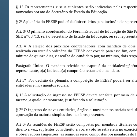
§ 1º Os representantes e seus suplentes serão indicados pelas respec
nomeados por ato do Secretário de Estado da Educação.
§ 2º A plenária do FEESP poderá definir critérios para inclusão de represe
Art. 3º O primeiro coordenador do Fórum Estadual de Educação de São 
SEE n° 08 /13, será o Secretário de Estado da Educação, ou seu represent
Art. 4º A eleição dos próximos coordenadores, com mandato de dois 
realizada em reunião ordinária do FEESP, convocada para esse fim, co
mínima de quinze dias, e escolha do candidato por, no mínimo, dois terç
Parágrafo Único. O mandato referido no caput é da entidade/órgão/m
representante, o(a) indicado(a) cumprirá o restante do mandato.
Art 5º Por decisão da plenária, a composição do FEESP poderá ser alt
entidades e movimentos sociais.
§ 1º A solicitação de ingresso no FEESP deverá ser feita por meio d
mesmo, a qualquer momento, justificando a solicitação.
§ 2º O ingresso de novas entidades, órgãos e movimentos sociais será d
aprovação da maioria simples dos membros presentes.
Art 6º As reuniões do FEESP serão compostas por membros titulares co
direito a voz, suplentes com direito a voz e voto se estiverem no exercíc
e observadores (sugestões: as reuniões serão compostas por membros do 