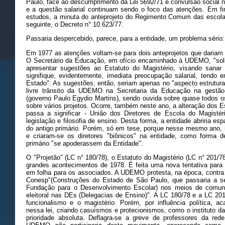
Paulo, face ao descumprimento da Lei 5692/71 e convulsão social n
e a questão salarial continuam sendo o foco das atenções. Em 
estudos, a minuta do anteprojeto do Regimento Comum das escolas
seguinte, o Decreto n° 10.623/77.
Passaria despercebido, parece, para a entidade, um problema sério:
Em 1977 as atenções voltam-se para dois anteprojetos que dariam o
O Secretário da Educação, em ofício encaminhado à UDEMO, "solic
apresentar sugestões ao Estatuto do Magistério, visando sanar 
signifique, evidentemente, imediata preocupação salarial, tendo 
Estado". As sugestões, então, seriam apenas no "aspecto estrutural
livre trânsito da UDEMO na Secretaria da Educação na gestão
(governo Paulo Egydio Martins), sendo ouvida sobre quase todos o
sobre vários projetos. Ocorre, também neste ano, a alteração do
passa a significar - União dos Diretores de Escola do Magistéri
legislação e filosofia de ensino. Desta forma, a entidade abriria es
do antigo primário. Porém, só em tese, porque nesse mesmo ano, i
e criaram-se os diretores "biônicos" na entidade, como forma de
primário "se apoderassem da Entidade".
O "Projetão" (LC n° 180/78), o Estatuto do Magistério (LC n° 201/
grandes acontecimentos de 1978. É feita uma nova tentativa para 
em folha para os associados. A UDEMO protesta, na época, contra o
Conesp"(Construções do Estado de São Paulo, que passaria a se
Fundação para o Desenvolvimento Escolar) nos meios de comun
eleitoral nas DEs (Delegacias de Ensino)". A LC 180/78 e a LC 201
funcionalismo e o magistério. Porém, por influência política, a
nessa lei, criando casuísmos e protecionismos, como o instituto d
prioridade absoluta. Deflagra-se a greve de professores da rede