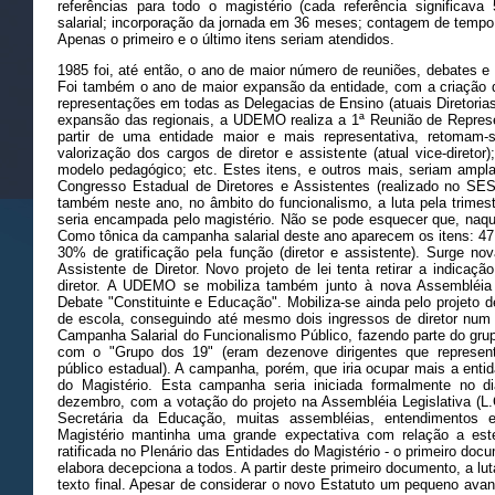
referências para todo o magistério (cada referência significa
salarial; incorporação da jornada em 36 meses; contagem de tempo 
Apenas o primeiro e o último itens seriam atendidos.
1985 foi, até então, o ano de maior número de reuniões, debates 
Foi também o ano de maior expansão da entidade, com a criação d
representações em todas as Delegacias de Ensino (atuais Diretoria
expansão das regionais, a UDEMO realiza a 1ª Reunião de Repres
partir de uma entidade maior e mais representativa, retomam
valorização dos cargos de diretor e assistente (atual vice-diretor);
modelo pedagógico; etc. Estes itens, e outros mais, seriam amplam
Congresso Estadual de Diretores e Assistentes (realizado no SESC
também neste ano, no âmbito do funcionalismo, a luta pela trimestr
seria encampada pelo magistério. Não se pode esquecer que, naquel
Como tônica da campanha salarial deste ano aparecem os itens: 47,7
30% de gratificação pela função (diretor e assistente). Surge n
Assistente de Diretor. Novo projeto de lei tenta retirar a indicaç
diretor. A UDEMO se mobiliza também junto à nova Assembléia N
Debate "Constituinte e Educação". Mobiliza-se ainda pelo projeto d
de escola, conseguindo até mesmo dois ingressos de diretor nu
Campanha Salarial do Funcionalismo Público, fazendo parte do grup
com o "Grupo dos 19" (eram dezenove dirigentes que represen
público estadual). A campanha, porém, que iria ocupar mais a enti
do Magistério. Esta campanha seria iniciada formalmente no d
dezembro, com a votação do projeto na Assembléia Legislativa (L.
Secretária da Educação, muitas assembléias, entendimentos
Magistério mantinha uma grande expectativa com relação a este
ratificada no Plenário das Entidades do Magistério - o primeiro do
elabora decepciona a todos. A partir deste primeiro documento, a lut
texto final. Apesar de considerar o novo Estatuto um pequeno av