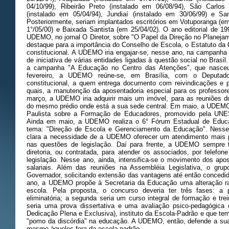
04/10/99), Ribeirão Preto (instalado em 06/08/94), São Carlos
(instalado em 05/04/94), Jundiaí (instalado em 30/06/99) e Sa
Posteriormente, seriam implantados escritórios em Votuporanga (em
1°/05/00) e Baixada Santista (em 25/04/02). O ano editorial de 1
UDEMO, no jornal O Diretor, sobre "O Papel da Direção no Planej
destaque para a importância do Conselho de Escola, o Estatuto da 
constitucional. A UDEMO iria engajar-se, nesse ano, na campanha
de iniciativa de várias entidades ligadas à questão social no Bra
a campanha "A Educação no Centro das Atenções", que nasceu
fevereiro, a UDEMO reúne-se, em Brasília, com o Deputado 
constitucional, a quem entrega documento com reivindicações e p
quais, a manutenção da aposentadoria especial para os professor
março, a UDEMO iria adquirir mais um imóvel, para as reuniões do
do mesmo prédio onde está a sua sede central. Em maio, a UDEMO 
Paulista sobre a Formação de Educadores, promovido pela UN
Ainda em maio, a UDEMO realiza o 6° Fórum Estadual de Educ
tema: "Direção de Escola e Gerenciamento da Educação". Nesse a
clara a necessidade de a UDEMO oferecer um atendimento mais p
nas questões de legislação. Daí para frente, a UDEMO sempre t
diretoria, ou contratada, para atender os associados, por telef
legislação. Nesse ano, ainda, intensifica-se o movimento dos ap
salariais. Além das reuniões na Assembléia Legislativa, o gru
Governador, solicitando extensão das vantagens até então concedi
ano, a UDEMO propõe à Secretaria da Educação uma alteração rad
escola. Pela proposta, o concurso deveria ter três fases: a p
eliminatória; a segunda seria um curso integral de formação e tre
seria uma prova dissertativa e uma avaliação psico-pedagógic
Dedicação Plena e Exclusiva), instituto da Escola-Padrão e que tem
"pomo da discórdia" na educação. A UDEMO, então, defende a sua 
mesmo àqueles fora da escola-padrão.