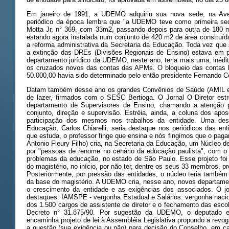
Em janeiro de 1991, a UDEMO adquiriu sua nova sede, na Aven
periódico da época lembra que "a UDEMO teve como primeira sed
Motta Jr, n° 369, com 33m2, passando depois para outra de 180 m
estando agora instalada num conjunto de 420 m2 de área construída
a reforma administrativa da Secretaria da Educação. Toda vez que 
a extinção das DREs (Divisões Regionais de Ensino) estava em pa
departamento jurídico da UDEMO, neste ano, teria mais uma, inédit
os cruzados novos das contas das APMs. O bloqueio das contas 
50.000,00 havia sido determinado pelo então presidente Fernando Co
Datam também desse ano os grandes Convênios de Saúde (AMIL e
de lazer, firmados com o SESC Bertioga. O Jornal O Diretor est
departamento de Supervisores de Ensino, chamando a atenção 
conjunto, direção e supervisão. Estréia, ainda, a coluna dos a
participação dos mesmos nos trabalhos da entidade. Uma desa
Educação, Carlos Chiarelli, seria destaque nos periódicos das ent
que estuda, o professor finge que ensina e nós fingimos que o pag
Antonio Fleury Filho) cria, na Secretaria da Educação, um Núcleo 
por "pessoas de renome no cenário da educação paulista", com o 
problemas da educação, no estado de São Paulo. Esse projeto foi 
do magistério, no início, por não ter, dentre os seus 33 membros, pr
Posteriormente, por pressão das entidades, o núcleo teria também 
da base do magistério. A UDEMO cria, nesse ano, novos departament
o crescimento da entidade e as exigências dos associados. O jor
destaques: IAMSPE - vergonha Estadual e Salários: vergonha nacio
dos 1.500 cargos de assistente de diretor e o fechamento das esco
Decreto n° 31.875/90. Por sugestão da UDEMO, o deputado e
encaminha projeto de lei à Assembléia Legislativa propondo a revog
a questão (sua exigência ou não) para decisão do Conselho, em ca