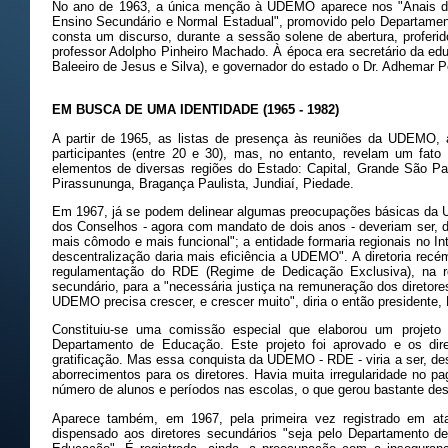
No ano de 1963, a única menção à UDEMO aparece nos "Anais do 
Ensino Secundário e Normal Estadual", promovido pelo Departame
consta um discurso, durante a sessão solene de abertura, profer
professor Adolpho Pinheiro Machado. À época era secretário da edu
Baleeiro de Jesus e Silva), e governador do estado o Dr. Adhemar P
EM BUSCA DE UMA IDENTIDADE (1965 - 1982)
A partir de 1965, as listas de presença às reuniões da UDEMO
participantes (entre 20 e 30), mas, no entanto, revelam um fato 
elementos de diversas regiões do Estado: Capital, Grande São P
Pirassununga, Bragança Paulista, Jundiaí, Piedade.
Em 1967, já se podem delinear algumas preocupações básicas da 
dos Conselhos - agora com mandato de dois anos - deveriam ser, de 
mais cômodo e mais funcional"; a entidade formaria regionais no Int
descentralização daria mais eficiência a UDEMO". A diretoria recé
regulamentação do RDE (Regime de Dedicação Exclusiva), na ree
secundário, para a "necessária justiça na remuneração dos diretore
UDEMO precisa crescer, e crescer muito", diria o então presidente, 
Constituiu-se uma comissão especial que elaborou um proje
Departamento de Educação. Este projeto foi aprovado e os dir
gratificação. Mas essa conquista da UDEMO - RDE - viria a ser, de
aborrecimentos para os diretores. Havia muita irregularidade no p
número de alunos e períodos nas escolas, o que gerou bastante de
Aparece também, em 1967, pela primeira vez registrado em ata
dispensado aos diretores secundários "seja pelo Departamento de