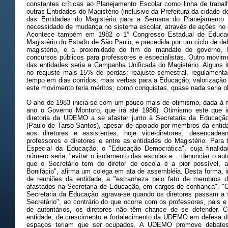
constantes críticas ao Planejamento Escolar como linha de trab
outras Entidades do Magistério (inclusive da Prefeitura da cidade 
das Entidades do Magistério para a Semana do Planejamento E
necessidade de mudança no sistema escolar, através de ações no c
Acontece também em 1982 o 1° Congresso Estadual de Educaç
Magistério do Estado de São Paulo, e precedida por um ciclo de de
magistério, e a proximidade do fim do mandato do governo, l
concursos públicos para professores e especialistas. Outro movime
das entidades seria a Campanha Unificada do Magistério. Alguns 
no reajuste mais 15% de perdas; reajuste semestral, regulamenta
tempo em dias corridos; mais verbas para a Educação; valorização 
este movimento teria méritos; como conquistas, quase nada seria ob
O ano de 1983 inicia-se com um pouco mais de otimismo, dada à m
ano o Governo Montoro, que irá até 1986). Otimismo este que i
diretoria da UDEMO a se afastar junto à Secretaria da Educaçã
(Paulo de Tarso Santos), apesar de apoiado por membros da entida
aos diretores e assistentes, hoje vice-diretores, desencade
professores e diretores e entre as entidades do Magistério. Para 
Especial da Educação, o "Educação Democrática", cuja finalidad
número seria, "evitar o isolamento das escolas e... denunciar o au
que o Secretário tem do diretor de escola é a pior possível, a
Bonifácio", afirma um colega em ata de assembléia. Desta forma, i
de reuniões da entidade, a "estranheza pelo fato de membros 
afastados na Secretaria de Educação, em cargos de confiança". "
Secretaria da Educação agrava-se quando os diretores passam a s
Secretário", ao contrário do que ocorre com os professores, pais 
de autoritários, os diretores não têm chance de se defender.
entidade, de crescimento e fortalecimento da UDEMO em defesa do
espaços teriam que ser ocupados. A UDEMO promove debates s