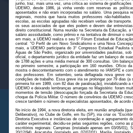
junho, traz, mais uma vez, uma crítica ao sistema de gratificações
UDEMO, desde 1986, já vinha vendo com reservas as políticas 
aposentados e não eram incorporadas no salário. Uma pesquisa r
regionais, mostra que havia muitos professores não-habilitados 
escolas, as escolas agrupadas não recebiam verbas de transport
os seus associados de que eles podem e devem dar entrevistas
direito constitucional. Numa reunião na Secretaria da Educação,
salário asssiduidade, como prêmio e na tentativa de diminuir o núm
em maio, a UDEMO realiza o seu 5° Fórum Estadual de Educação
central: "O Perfil de um Novo Sindicalismo e uma Nova Concep
maio, a UDEMO participaria do 3° Congresso Estadual Paulista
Águas de São Pedro, organizado por universidades paulistas, s
oficial, o departamento jurídico da entidade faz um balanço de su
de 1788 ações e uma média mensal de 300 consultas. Um balanço p
no primeiro semestre, a participação em 160 reuniões. Ofício
mostra o descontentamento com o atendimento no IAMSPE e com
dos professores. Em setembro, seria deflagrada nova greve no m
condições de trabalho. Essa greve iria se prolongar por 79 dias (a
primeira foi em 1989, com 82 dias de paralisação), inviabilizando 
UDEMO e deixando lembranças amargas no Magistério: foram muit
momentos de tensão (desocupação forçada da Secretaria da Educa
choque da Polícia Militar. O número de convênios da UDEMO cres
cresce também o número de especialistas aposentados, de acord
No início de 1994, a nova diretoria eleita, em reunião ampliada (
Deliberativo), no Clube de Golfe, em Itu (SP), iria criar os "Escri
Diretoria Executiva e instâncias de coordenação e agrupamento
caráter experimental, decidiu-se pelas seguintes regiões, como as
escritórios regionais: Campinas (instalado apenas em 03/05/01), 
20/12/94), Araçatuba (instalado em 07/07/01), Marília (instalad