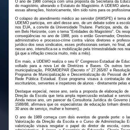
O ano de 1988 começa com uma proposta da Secretaria da Educaç
do magistério, alterando o Estatuto do Magistério. A UDEMO alerta
essas alterações, historicamente, têm sido ruins para os profission
O colapso do atendimento médico ao servidor (IAMSPE) é tema de
UDEMO participa, em abril desse ano, de um debate sobre a escola 
nos EUA, a convite da Universidade Thulane. Participa, ainda, da 
em Belo Horizonte, com o tema "Entidades do Magistério". Os resqu
conseqüências no ano de 1988, pois o então Governador, Orestes
administrativo e processo-crime contra vários diretores e profes
jurídico dos seus sindicatos, esses profissionais seriam, no final,
nesse ano, intensifica-se a mobilização pela trimestralidade nos re
(já que a inflação crescia muito, mês a mês).
Em maio, a UDEMO realiza o seu 6° Congresso Estadual de Educ
voltado para a nova Lei de Diretrizes e Bases. Os outros tema
municipalização, PROMDEPAR (Decreto n° 27.265/87 e Resoluç
Programa de Municipalização e Descentralização do Pessoal de A
Rede Pública Estadual. Esse programa visava à contratação de 
escriturários, serventes e inspetores de alunos - diretamente pelas 
Destaque especial, nesse ano, seria a proposta de elaboração d
Direção da Escola que teria ampla repercussão estadual e servir
Ainda nesse ano, um parecer da Consultoria Jurídica do Governo 
1588/88, afirmava que os especialistas de educação tinham direito
30 anos de serviço, mulher e homem).
O ano de 1989 começa com dois eventos de grande porte: o la
Valorização da Direção da Escola e o Curso de Administração E
valorização visava resgatar o papel do diretor de escola, con