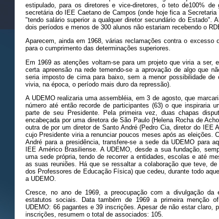
estipulado, para os diretores e vice-diretores, o teto de100% de
secretária do IEE Caetano de Campos (onde hoje fica a Secretari
"tendo salário superior a qualquer diretor secundário do Estado". 
dois períodos e menos de 300 alunos não estariam recebendo o RD
Aparecem, ainda em 1968, várias reclamações contra o excesso d
para o cumprimento das determinações superiores.
Em 1969 as atenções voltam-se para um projeto que viria a ser, 
certa apreensão na rede temendo-se a aprovação de algo que não 
seria imposto de cima para baixo, sem a menor possibilidade de 
vivia, na época, o período mais duro da repressão).
A UDEMO realizaria uma assembléia, em 3 de agosto, que marcaria
número até então recorde de participantes (63) o que inspiraria u
parte de seu Presidente. Pela primeira vez, duas chapas dis
encabeçada por uma diretora de São Paulo (Helena Rocha de Achoa
outra de por um diretor de Santo André (Pedro Cia, diretor do IEE 
cujo Presidente viria a renunciar poucos meses após as eleições. 
André para a presidência, transfere-se a sede da UDEMO para a
IEE Américo Brasiliense. A UDEMO, desde a sua fundação, sempr
uma sede própria, tendo de recorrer a entidades, escolas e até m
as suas reuniões. Há que se ressaltar a colaboração que teve, d
dos Professores de Educação Física) que cedeu, durante todo aque
a UDEMO.
Cresce, no ano de 1969, a preocupação com a divulgação da 
estatutos sociais. Data também de 1969 a primeira menção of
UDEMO: 66 pagantes e 39 inscrições. Apesar de não estar claro, 
inscrições, resumem o total de associados: 105.