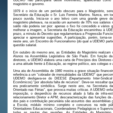
UDEMO não participaria deste movimento, aparecendo como 
magistério e governo.
1979 é o início de um período obscuro para o Magistério, sen
Secretário da Educação o Sr. Luis Ferreira Martins. Nunca, em t
pouco ouvida. Inicia-se o ano letivo com uma grande greve do
magistério pleiteava, na ocasião um aumento de 70% nos salários 
saldo não poderia ser pior: apenas o fixo foi concedido e vários 
melhorar a imagem, a Secretaria da Educação encaminhou à UDE
prazo, a minuta do Decreto que regulamentava a Progressão Funcion
apreciar e apresentar sugestões. A participação, porém, torna-se 
neste ano, um Encontro do Funcionalismo (do qual a UDEMO partic
questão salarial.
Em outubro do mesmo ano, as Entidades do Magistério realizam 
Alunos na Assembléia Legislativa de São Paulo. Em função da
diretores, a UDEMO elabora uma carta de Princípios dos Diretores d
a uma atitude frente à Educação, ao regime político, aos colegas e 
Uma ata de Assembléia de 1980 mostra a grave situação financei
referência a um "cobrador de mensalidades da UDEMO" que percorri
UDEMO desligava-se do DIEESE (Departamento Inter-Sindical
Econômicos) "por absoluta falta de recursos". Deve-se ressaltar q
era praticamente simbólica. Surge neste ano, na Secretaria 
Orientado nas Férias", que provoca muitas críticas. A UDEMO enfat
imposição, o desperdício de recursos aliado à falta de infra-e
relacionamento Diretor e APM; descaracterização das funções da 
dos pais e contribuição pecuniária são assuntos das assembléias g
a Escola; módulo mínimo completo e concursos na rede públ
Orientadores Educacionais, Coordenadores Pedagógicos e Supervi
todas as pautas das reuniões. As Entidades do Magistéri