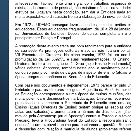
antecessores "tão somente uma sigla, com trabalhos esparsos d
existia cadastramento de pessoal, não existiam sócios, na verdadei
efetivos se julgavam nesta condição, sem dar à Entidade nada 
muita expectativa e discussão frente à elaboração da nova Lei de Di
Em 1972 a UDEMO consegue levar a Londres, em dois aviões esp
educadores. Estes educadores freqüentariam, de 10 a 28 de janeiro
da Universidade de Londres. Depois do curso, completariam o 
principalmente França e Portugal.
A promoção deste evento traria um bom rendimento para a entidade,
de sua sede. As promoções culturais e sociais não ficariam por aí
VII Encontro de Diretores. No plano escolar, 1972 foi um ano 
promulgação da Lei 5692/71 e suas regulamentações. O Ensino P
Diretores frente à unificação do 1° Grau (hoje Ensino Fundamental
vários debates. Acontece, também neste ano, o movimento pela Ca
concurso para provimento de cargos de inspetor de ensino (atuais 
época, cargos de confiança do Secretário da Educação.
Com base nos documentos e depoimentos, 1973 parece ter sido u
Entidade e para os diretores em geral. A gestão da Profª. Esther 
da Educação corresponderia a uma época de muitas reuniões, deba
muita polêmica e desencontros na Educação. Diretores recém-co
prejudicados e ameaçam a Secretaria da Educação com uma açã
Ensino (atuais Diretorias de Ensino) tentam obrigar as escolas co
aulas aos sábados) a aumentarem o número de dias letivos (2
movida pela Apesnoesp (atual Apeoesp) contra o Estado e a favor
Precário, leva a Procuradoria Geral do Estado a responsabilizar o
necessário um razoável trabalho para esclarecer a questão. Surgem
e denúncias com relação à matricula de alunos (problemas referent