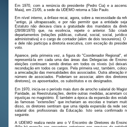
Em 1970, com a renúncia do presidente (Pedro Cia) e a ascensã
Maia), em 21/05, a sede da UDEMO retorna a São Paulo.
Em nível interno, a ênfase recai, agora, sobre a necessidade da r
"antigo, já ultrapassado, e por não permitir que a entidade seja
Estatuto não deixava clara a gratuidade dos mandatos da diret
(28/08/1970) que, na essência, repete o anterior. São criado
departamentos (relações públicas, cultural, social, social, jurídi
administrativa) e o cargo de contador (além de dois tesoureiros). 
e dele não participa a diretoria executiva, com exceção do presid
voto.
Aparece, pela primeira vez, a figura do "Coordenador Regional", el
representá-la em cada uma das áreas das Delegacias de Ensin
eleições continuam sendo diretas em todos os níveis (só deixar
recondução em todos os cargos. Pela primeira vez, também, coloc
a arrecadação das mensalidades dos associados. Outra alteração im
número de associados. Poderiam se associar, além dos diretores 
diretores), os aposentados, os substitutos e os designados.
Em 1970, inicia-se o período mais duro de arrocho salarial do Magis
Paridade, as Reestruturações, dentre outras medidas, acarretam c
injustiças no magistério. É também a época da expansão dos estab
às famosas "extensões" que inchariam as escolas e trariam muito
disso, os diretores sentiram que uma rápida expansão da rede se
salarial dos profissionais da Educação. Isto seria confirmado
seguinte.
A UDEMO realiza neste ano o V Encontro de Diretores do Ensino
(Não há menção aos encontros anteriores nos arquivos da entida