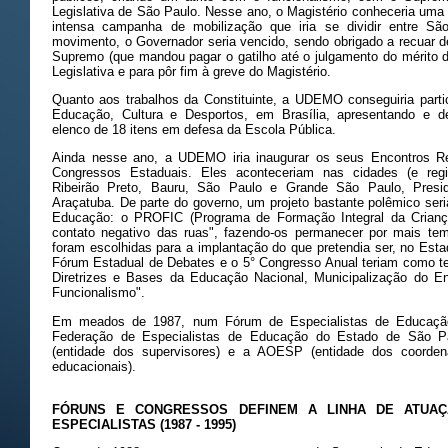
Legislativa de São Paulo. Nesse ano, o Magistério conheceria uma
intensa campanha de mobilização que iria se dividir entre São
movimento, o Governador seria vencido, sendo obrigado a recuar de
Supremo (que mandou pagar o gatilho até o julgamento do mérito 
Legislativa e para pôr fim à greve do Magistério.
Quanto aos trabalhos da Constituinte, a UDEMO conseguiria parti
Educação, Cultura e Desportos, em Brasília, apresentando e d
elenco de 18 itens em defesa da Escola Pública.
Ainda nesse ano, a UDEMO iria inaugurar os seus Encontros Re
Congressos Estaduais. Eles aconteceriam nas cidades (e regi
Ribeirão Preto, Bauru, São Paulo e Grande São Paulo, Presid
Araçatuba. De parte do governo, um projeto bastante polêmico seri
Educação: o PROFIC (Programa de Formação Integral da Criança)
contato negativo das ruas", fazendo-os permanecer por mais te
foram escolhidas para a implantação do que pretendia ser, no Esta
Fórum Estadual de Debates e o 5° Congresso Anual teriam como te
Diretrizes e Bases da Educação Nacional, Municipalização do Ens
Funcionalismo".
Em meados de 1987, num Fórum de Especialistas de Educação 
Federação de Especialistas de Educação do Estado de São
(entidade dos supervisores) e a AOESP (entidade dos coorden
educacionais).
FÓRUNS E CONGRESSOS DEFINEM A LINHA DE ATUAÇ
ESPECIALISTAS (1987 - 1995)