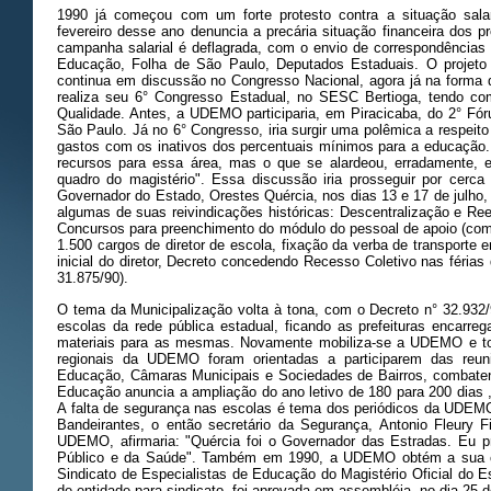
1990 já começou com um forte protesto contra a situação salar
fevereiro desse ano denuncia a precária situação financeira dos 
campanha salarial é deflagrada, com o envio de correspondências 
Educação, Folha de São Paulo, Deputados Estaduais. O projeto 
continua em discussão no Congresso Nacional, agora já na forma
realiza seu 6° Congresso Estadual, no SESC Bertioga, tendo co
Qualidade. Antes, a UDEMO participaria, em Piracicaba, do 2° Fó
São Paulo. Já no 6° Congresso, iria surgir uma polêmica a respeit
gastos com os inativos dos percentuais mínimos para a educação. O
recursos para essa área, mas o que se alardeou, erradamente, 
quadro do magistério". Essa discussão iria prosseguir por cer
Governador do Estado, Orestes Quércia, nos dias 13 e 17 de julho
algumas de suas reivindicações históricas: Descentralização e Rees
Concursos para preenchimento do módulo do pessoal de apoio (c
1.500 cargos de diretor de escola, fixação da verba de transporte 
inicial do diretor, Decreto concedendo Recesso Coletivo nas férias
31.875/90).
O tema da Municipalização volta à tona, com o Decreto n° 32.932
escolas da rede pública estadual, ficando as prefeituras encarr
materiais para as mesmas. Novamente mobiliza-se a UDEMO e tod
regionais da UDEMO foram orientadas a participarem das reun
Educação, Câmaras Municipais e Sociedades de Bairros, combatend
Educação anuncia a ampliação do ano letivo de 180 para 200 dias 
A falta de segurança nas escolas é tema dos periódicos da UDE
Bandeirantes, o então secretário da Segurança, Antonio Fleury F
UDEMO, afirmaria: "Quércia foi o Governador das Estradas. Eu 
Público e da Saúde". Também em 1990, a UDEMO obtém a sua cart
Sindicato de Especialistas de Educação do Magistério Oficial do
de entidade para sindicato, foi aprovada em assembléia, no dia 25 