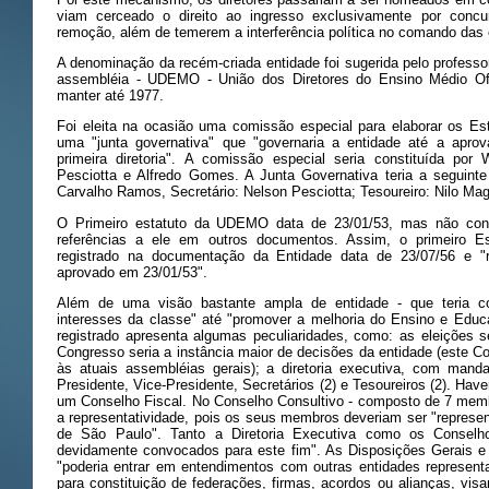
viam cerceado o direito ao ingresso exclusivamente por concur
remoção, além de temerem a interferência política no comando das 
A denominação da recém-criada entidade foi sugerida pelo professo
assembléia - UDEMO - União dos Diretores do Ensino Médio Ofi
manter até 1977.
Foi eleita na ocasião uma comissão especial para elaborar os E
uma "junta governativa" que "governaria a entidade até a apro
primeira diretoria". A comissão especial seria constituída po
Pesciotta e Alfredo Gomes. A Junta Governativa teria a seguinte
Carvalho Ramos, Secretário: Nelson Pesciotta; Tesoureiro: Nilo Mag
O Primeiro estatuto da UDEMO data de 23/01/53, mas não cons
referências a ele em outros documentos. Assim, o primeiro E
registrado na documentação da Entidade data de 23/07/56 e "
aprovado em 23/01/53".
Além de uma visão bastante ampla de entidade - que teria co
interesses da classe" até "promover a melhoria do Ensino e Educaç
registrado apresenta algumas peculiaridades, como: as eleições s
Congresso seria a instância maior de decisões da entidade (este C
às atuais assembléias gerais); a diretoria executiva, com man
Presidente, Vice-Presidente, Secretários (2) e Tesoureiros (2). Hav
um Conselho Fiscal. No Conselho Consultivo - composto de 7 memb
a representatividade, pois os seus membros deveriam ser "represen
de São Paulo". Tanto a Diretoria Executiva como os Conselh
devidamente convocados para este fim". As Disposições Gerais 
"poderia entrar em entendimentos com outras entidades representa
para constituição de federações, firmas, acordos ou alianças, vis