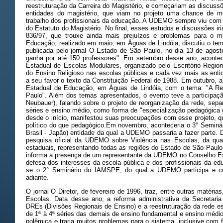
reestruturação da Carreira do Magistério, e começariam as discuss
entidades do magistério, que viam no projeto uma chance de me
trabalho dos profissionais da educação. A UDEMO sempre viu com 
do Estatuto do Magistério. No final, esses estudos e discussões i
836/97, que trouxe ainda mais prejuízos e problemas para o m
Educação, realizado em maio, em Águas de Lindóia, discutiu o te
publicada pelo jornal O Estado de São Paulo, no dia 13 de agost
ganha por até 150 professores". Em setembro desse ano, acontec
Estadual de Escolas Modulares, organizado pelo Escritório Regi
do Ensino Religioso nas escolas públicas e cada vez mais as entid
a seu favor o texto da Constituição Federal de 1988. Em outubro,
Estadual de Educação, em Águas de Lindóia, com o tema: "A R
Paulo". Além dos temas apresentados, o evento teve a participaç
Neubauer), falando sobre o projeto de reorganização da rede, sepa
séries e ensino médio, como forma de "especialização pedagógica
desde o início, manifestou suas preocupações com esse projeto, qu
político do que pedagógico.Em novembro, aconteceria o 3° Semin
Brasil - Japão) entidade da qual a UDEMO passaria a fazer parte.
pesquisa oficial da UDEMO sobre Violência nas Escolas, da qual
estaduais, representando todas as regiões do Estado de São Paulo. 
informa a presença de um representante da UDEMO no Conselho Est
defesa dos interesses da escola pública e dos profissionais da ed
se o 2° Seminário do IAMSPE, do qual a UDEMO participa e cu
adiante.
O jornal O Diretor, de fevereiro de 1996, traz, entre outras matéri
Escolas. Data desse ano, a reforma administrativa da Secretar
DREs (Divisões Regionais de Ensino) e a reestruturação da rede e
de 1ª à 4ª séries das demais de ensino fundamental e ensino médio
polêmica e traria muitos problemas para o sistema, inclusive com 