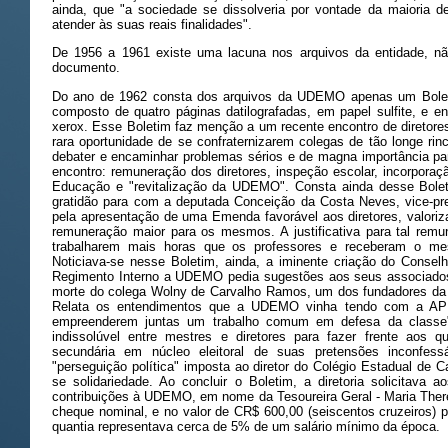
ainda, que "a sociedade se dissolveria por vontade da maioria d
atender às suas reais finalidades".
De 1956 a 1961 existe uma lacuna nos arquivos da entidade, n
documento.
Do ano de 1962 consta dos arquivos da UDEMO apenas um Boletim
composto de quatro páginas datilografadas, em papel sulfite, e 
xerox. Esse Boletim faz menção a um recente encontro de diretores,
rara oportunidade de se confraternizarem colegas de tão longe rin
debater e encaminhar problemas sérios e de magna importância pa
encontro: remuneração dos diretores, inspeção escolar, incorporaç
Educação e "revitalização da UDEMO". Consta ainda desse Bolet
gratidão para com a deputada Conceição da Costa Neves, vice-pre
pela apresentação de uma Emenda favorável aos diretores, valoriza
remuneração maior para os mesmos. A justificativa para tal remun
trabalharem mais horas que os professores e receberam o m
Noticiava-se nesse Boletim, ainda, a iminente criação do Consel
Regimento Interno a UDEMO pedia sugestões aos seus associados
morte do colega Wolny de Carvalho Ramos, um dos fundadores da
Relata os entendimentos que a UDEMO vinha tendo com a A
empreenderem juntas um trabalho comum em defesa da classe"
indissolúvel entre mestres e diretores para fazer frente aos 
secundária em núcleo eleitoral de suas pretensões inconfess
"perseguição política" imposta ao diretor do Colégio Estadual de 
se solidariedade. Ao concluir o Boletim, a diretoria solicitava
contribuições à UDEMO, em nome da Tesoureira Geral - Maria Ther
cheque nominal, e no valor de CR$ 600,00 (seiscentos cruzeiros) p
quantia representava cerca de 5% de um salário mínimo da época.