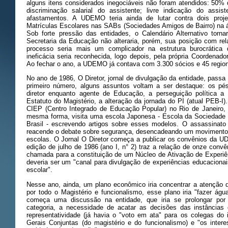
alguns itens considerados inegociáveis não foram atendidos: 50% d
discriminação salarial do assistente; livre indicação do assi
afastamentos. A UDEMO teria ainda de lutar contra dois projet
Matrículas Escolares nas SABs (Sociedades Amigos de Bairro) na
Sob forte pressão das entidades, o Calendário Alternativo torna
Secretaria da Educação não alteraria, porém, sua posição com re
processo seria mais um complicador na estrutura burocrática
ineficácia seria reconhecida, logo depois, pela própria Coordenad
Ao fechar o ano, a UDEMO já contava com 3.300 sócios e 45 region
No ano de 1986, O Diretor, jornal de divulgação da entidade, passa 
primeiro número, alguns assuntos voltam a ser destaque: os pés
diretor enquanto agente de Educação, a perseguição política a
Estatuto do Magistério, a alteração da jornada do PI (atual PEB-I
CIEP (Centro Integrado de Educação Popular) no Rio de Janeiro, 
mesma forma, visita uma escola Japonesa - Escola da Sociedade
Brasil - escrevendo artigos sobre esses modelos. O assassinato
reacende o debate sobre segurança, desencadeando um movimento p
escolas. O Jornal O Diretor começa a publicar os convênios da U
edição de julho de 1986 (ano I, n° 2) traz a relação de onze co
chamada para a constituição de um Núcleo de Ativação de Exper
deveria ser um "canal para divulgação de experiências educacionai
escolar".
Nesse ano, ainda, um plano econômico iria concentrar a atenção d
por todo o Magistério e funcionalismo, esse plano iria "fazer á
começa uma discussão na entidade, que iria se prolongar por
categoria, a necessidade de acatar as decisões das instânci
representatividade (já havia o "voto em ata" para os colegas do i
Gerais Conjuntas (do magistério e do funcionalismo) e "os interes