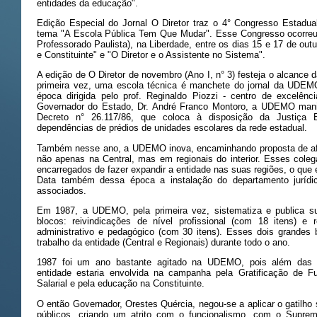
entidades da educação".
Edição Especial do Jornal O Diretor traz o 4° Congresso Estadua
tema "A Escola Pública Tem Que Mudar". Esse Congresso ocorreu
Professorado Paulista), na Liberdade, entre os dias 15 e 17 de ou
e Constituinte" e "O Diretor e o Assistente no Sistema".
A edição de O Diretor de novembro (Ano I, n° 3) festeja o alcance
primeira vez, uma escola técnica é manchete do jornal da UDEMO 
época dirigida pelo prof. Reginaldo Piozzi - centro de excelênc
Governador do Estado, Dr. André Franco Montoro, a UDEMO man
Decreto n° 26.117/86, que coloca à disposição da Justiça Ele
dependências de prédios de unidades escolares da rede estadual.
Também nesse ano, a UDEMO inova, encaminhando proposta de afa
não apenas na Central, mas em regionais do interior. Esses colega
encarregados de fazer expandir a entidade nas suas regiões, o que 
Data também dessa época a instalação do departamento jurídi
associados.
Em 1987, a UDEMO, pela primeira vez, sistematiza e publica su
blocos: reivindicações de nível profissional (com 18 itens) e r
administrativo e pedagógico (com 30 itens). Esses dois grandes bl
trabalho da entidade (Central e Regionais) durante todo o ano.
1987 foi um ano bastante agitado na UDEMO, pois além das su
entidade estaria envolvida na campanha pela Gratificação de F
Salarial e pela educação na Constituinte.
O então Governador, Orestes Quércia, negou-se a aplicar o gatilho s
públicos, criando um atrito com o funcionalismo, com o Suprem