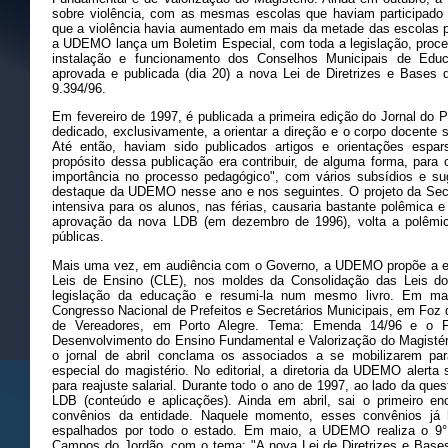
sobre violência, com as mesmas escolas que haviam participado d
que a violência havia aumentado em mais da metade das escolas
a UDEMO lança um Boletim Especial, com toda a legislação, proce
instalação e funcionamento dos Conselhos Municipais de Educ
aprovada e publicada (dia 20) a nova Lei de Diretrizes e Bases 
9.394/96.
Em fevereiro de 1997, é publicada a primeira edição do Jornal do P
dedicado, exclusivamente, a orientar a direção e o corpo docente 
Até então, haviam sido publicados artigos e orientações espar
propósito dessa publicação era contribuir, de alguma forma, par
importância no processo pedagógico", com vários subsídios e sug
destaque da UDEMO nesse ano e nos seguintes. O projeto da Sec
intensiva para os alunos, nas férias, causaria bastante polêmica 
aprovação da nova LDB (em dezembro de 1996), volta a polêmic
públicas.
Mais uma vez, em audiência com o Governo, a UDEMO propõe a e
Leis de Ensino (CLE), nos moldes da Consolidação das Leis do 
legislação da educação e resumi-la num mesmo livro. Em ma
Congresso Nacional de Prefeitos e Secretários Municipais, em Foz 
de Vereadores, em Porto Alegre. Tema: Emenda 14/96 e o
Desenvolvimento do Ensino Fundamental e Valorização do Magistério
o jornal de abril conclama os associados a se mobilizarem par
especial do magistério. No editorial, a diretoria da UDEMO alerta
para reajuste salarial. Durante todo o ano de 1997, ao lado da ques
LDB (conteúdo e aplicações). Ainda em abril, sai o primeiro 
convênios da entidade. Naquele momento, esses convênios já 
espalhados por todo o estado. Em maio, a UDEMO realiza o 9
Campos do Jordão, com o tema: "A nova Lei de Diretrizes e Bas