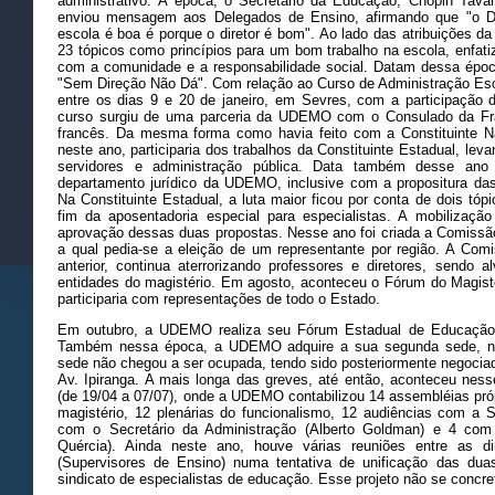
administrativo. À época, o Secretário da Educação, Chopin Tav
enviou mensagem aos Delegados de Ensino, afirmando que "o D
escola é boa é porque o diretor é bom". Ao lado das atribuições da
23 tópicos como princípios para um bom trabalho na escola, enfati
com a comunidade e a responsabilidade social. Datam dessa época
"Sem Direção Não Dá". Com relação ao Curso de Administração Es
entre os dias 9 e 20 de janeiro, em Sevres, com a participaçã
curso surgiu de uma parceria da UDEMO com o Consulado da Fran
francês. Da mesma forma como havia feito com a Constituinte N
neste ano, participaria dos trabalhos da Constituinte Estadual, le
servidores e administração pública. Data também desse an
departamento jurídico da UDEMO, inclusive com a propositura das
Na Constituinte Estadual, a luta maior ficou por conta de dois tópi
fim da aposentadoria especial para especialistas. A mobilização
aprovação dessas duas propostas. Nesse ano foi criada a Comis
a qual pedia-se a eleição de um representante por região. A Com
anterior, continua aterrorizando professores e diretores, sendo
entidades do magistério. Em agosto, aconteceu o Fórum do Magis
participaria com representações de todo o Estado.
Em outubro, a UDEMO realiza seu Fórum Estadual de Educação,
Também nessa época, a UDEMO adquire a sua segunda sede, na 
sede não chegou a ser ocupada, tendo sido posteriormente negociad
Av. Ipiranga. A mais longa das greves, até então, aconteceu ness
(de 19/04 a 07/07), onde a UDEMO contabilizou 14 assembléias próp
magistério, 12 plenárias do funcionalismo, 12 audiências com a 
com o Secretário da Administração (Alberto Goldman) e 4 com
Quércia). Ainda neste ano, houve várias reuniões entre as
(Supervisores de Ensino) numa tentativa de unificação das dua
sindicato de especialistas de educação. Esse projeto não se concre