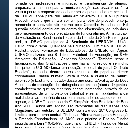
jornada de professores e migração e transferência de alunos.
prepararia o caminho para a municipalização das escolas de 1ª a
volta à pauta a proposta de acabar com a aposentadoria especial d
da UDEMO sobe para 200. Ainda em fevereiro, a UDEMO publica
Procedimentos", que viria a ser um parâmetro de procedimento pa
apreciado e aprovado até mesmo pelo Conselho Estadual de Edu
questão salarial continuam no centro das discussões, ao lado das 
pelo não-pagamento dos precatórios do funcionalismo. A instituiç
de Avaliação do Rendimento Escolar do Estado de São Paulo - ger
abril, a UDEMO participa do 4° Seminário da UEBRAJA - União
Paulo, com o tema "Qualidade na Educação". Em maio, a UDEMO p
Paulista sobre Formação de Educadores, da UNESP, em Águas
UDEMO realizaria seu 8° Fórum Estadual de Educação, no SESC
Ambiente da Educação - Aspectos Variados". Também neste 
Incorporação das Gratificações", que haviam crescido e se multi
Em julho, a UDEMO lança uma edição especial do jornal O Direto
Escolas", tratando, dentre outros assuntos, do papel do direto
coordenador. Nesse número, volta à tona a questão da municip
polêmico (e bastante criticado) desse ano seria a Avaliação de De
A política de indicação dos delegados de ensino (atuais Dirigentes
estabelecera-se que os mesmos seriam nomeados através de con
apresentação de um projeto de trabalho) e seriam avaliados a c
realidade e, ao contrário do que fora anunciado, os aspectos político
agosto, a UDEMO participou do 9° Simpósio Nipo-Brasileiro de Ed
Ano 2000". Ainda em agosto são retomadas as discussões sobr
Magistério. Em outubro, a UDEMO realiza o seu 10° Congresso 
Lindóia, com o tema-central: "Políticas Alternativas para a Educa
a Emenda Constitucional n° 14/96, que prioriza o Ensino Funda
seguida pela Lei n° 9.424/96, que cria o FUNDEF - Fundo de Manu
Fundamental e de Valorização do Magistério. Ainda em outubro, 