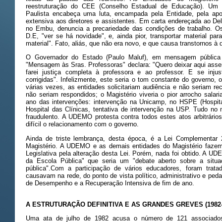
reestruturação do CEE (Conselho Estadual de Educação). Um
Paulista encabeça uma luta, encampada pela Entidade, pela apo
extensiva aos diretores e assistentes. Em carta endereçada ao Del
no Embu, denuncia a precariedade das condições de trabalho. Os 
D.E, "ver se há novidade", e, ainda pior, transportar material pa
material". Fato, aliás, que não era novo, e que causa transtornos à 
O Governador do Estado (Paulo Maluf), em mensagem pública n
"Mensagem às Sras. Professoras" declara: "Quero deixar aqui asse
farei justiça completa à professora e ao professor. E se inju
corrigidas". Infelizmente, este seria o tom constante do governo, 
várias vezes, as entidades solicitariam audiência e não seriam 
não seriam respondidos; o Magistério viveria o pior arrocho salar
ano das intervenções: intervenção na Unicamp, no HSPE (Hospital
Hospital das Clínicas, tentativa de intervenção na USP. Tudo no me
fraudulento. A UDEMO protesta contra todos estes atos arbitrários.
difícil o relacionamento com o governo.
Ainda de triste lembrança, desta época, é a Lei Complementar 
Magistério. A UDEMO e as demais entidades do Magistério faze
Legislativa pela alteração desta Lei. Porém, nada foi obtido. A 
da Escola Pública" que seria um "debate aberto sobre a situ
pública".Com a participação de vários educadores, foram tra
causavam na rede, do ponto de vista político, administrativo e ped
de Desempenho e a Recuperação Intensiva de fim de ano.
A ESTRUTURAÇÃO DEFINITIVA E AS GRANDES GREVES (1982-
Uma ata de julho de 1982 acusa o número de 121 associados