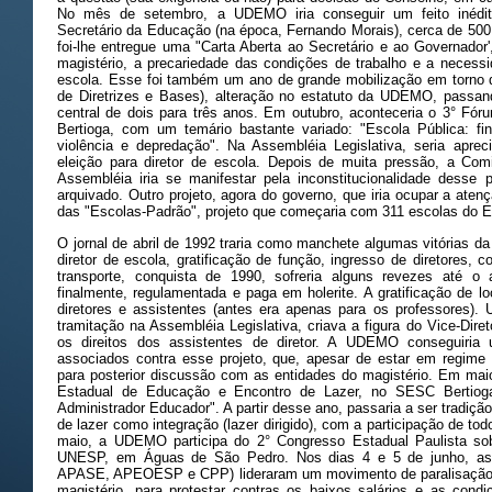
No mês de setembro, a UDEMO iria conseguir um feito inédi
Secretário da Educação (na época, Fernando Morais), cerca de 500 
foi-lhe entregue uma "Carta Aberta ao Secretário e ao Governador'
magistério, a precariedade das condições de trabalho e a necessi
escola. Esse foi também um ano de grande mobilização em torno
de Diretrizes e Bases), alteração no estatuto da UDEMO, passand
central de dois para três anos. Em outubro, aconteceria o 3° F
Bertioga, com um temário bastante variado: "Escola Pública: fin
violência e depredação". Na Assembléia Legislativa, seria apreci
eleição para diretor de escola. Depois de muita pressão, a Com
Assembléia iria se manifestar pela inconstitucionalidade desse
arquivado. Outro projeto, agora do governo, que iria ocupar a aten
das "Escolas-Padrão", projeto que começaria com 311 escolas do E
O jornal de abril de 1992 traria como manchete algumas vitórias d
diretor de escola, gratificação de função, ingresso de diretores, 
transporte, conquista de 1990, sofreria alguns revezes até o
finalmente, regulamentada e paga em holerite. A gratificação de lo
diretores e assistentes (antes era apenas para os professores).
tramitação na Assembléia Legislativa, criava a figura do Vice-Diret
os direitos dos assistentes de diretor. A UDEMO conseguiria
associados contra esse projeto, que, apesar de estar em regime d
para posterior discussão com as entidades do magistério. Em ma
Estadual de Educação e Encontro de Lazer, no SESC Bertioga,
Administrador Educador". A partir desse ano, passaria a ser trad
de lazer como integração (lazer dirigido), com a participação de to
maio, a UDEMO participa do 2° Congresso Estadual Paulista s
UNESP, em Águas de São Pedro. Nos dias 4 e 5 de junho, as
APASE, APEOESP e CPP) lideraram um movimento de paralisação
magistério, para protestar contras os baixos salários e as cond