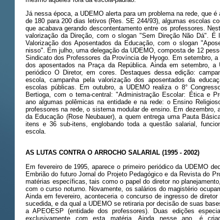
Já nessa época, a UDEMO alerta para um problema na rede, que é 
de 180 para 200 dias letivos (Res. SE 244/93), algumas escolas c
que acabava gerando descontentamento entre os professores. Nes
valorização da Direção, com o slogan "Sem Direção Não Dá". É
Valorização dos Aposentados da Educação, com o slogan "Apos
nisso". Em julho, uma delegação da UDEMO, composta de 12 pessoa
Sindicato dos Professores da Província de Hyogo. Em setembro,
dos aposentados na Praça da República. Ainda em setembro, a
periódico O Diretor, em cores. Destaques dessa edição: campan
escola, campanha pela valorização dos aposentados da educa
escolas públicas. Em outubro, a UDEMO realiza o 8° Congres
Bertioga, com o tema-central: "Administração Escolar: Ética e P
ano algumas polêmicas na entidade e na rede: o Ensino Religioso
professores na rede, o sistema modular de ensino. Em dezembro,
da Educação (Rose Neubauer), a quem entrega uma Pauta Básica
itens e 36 sub-itens, englobando toda a questão salarial, funcio
escola.
AS LUTAS CONTRA O ARROCHO SALARIAL (1995 - 2002)
Em fevereiro de 1995, aparece o primeiro periódico da UDEMO ded
Embrião do futuro Jornal do Projeto Pedagógico e da Revista do Pro
matérias específicas, tais como o papel do diretor no planejamento
com o curso noturno. Novamente, os salários do magistério ocupam
Ainda em fevereiro, aconteceria o concurso de ingresso de diretor
sucedida, e da qual a UDEMO se retiraria por decisão de suas bases
a APEOESP (entidade dos professores). Duas edições especi
exclusivamente com esta matéria. Ainda nesse ano, é cri