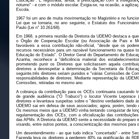
Educação". É registrada, ainda, a preocupação com a inseguranç
noturno" - e com o módulo escolar. Exigia-se, na ocasião, a agiliz
Escola.
1967 foi um ano de muita movimentação no Magistério e no funcion
Lei que se tornaria, no ano seguinte, o Estatuto dos Funcionári
Paulo (Lei n° 10.261/68).
Em 1968, a primeira reunião da Diretoria da UDEMO destaca a ques
o Órgão de Cooperação Escolar (ou Associação de Pais e Mes
favoráveis a essa contribuição não-oficial, "desde que os pod
recursos necessários para um razoável funcionamento na quase tota
Educação do Estado". O Diretor Geral do Departamento de Educaçã
Azanha, reconhece a "deficiência material dos estabeleciment
prometendo punir os Diretores que solicitassem aquela contri
diretores a desrespeitar a determinação da Secretaria da Educa
seguinte,três diretores seriam punidos e "várias Comissões de Corr
responsabilidades de diretores. Mediante representação da UDEMO
Comissões, retiradas no mesmo ano.
A cobrança da contribuição para os OCEs continuaria causando tr
de grande audiência ("O Trabuco") o locutor Vicente Leporace 
diretores e levantava suspeitas sobre o "destino verdadeiro dado 
UDEMO sai em defesa de seus associados; agora, porém, tendo c
Os mesmos meios que a UDEMO vinha tentando conquistar de longa
regulamentação dos OCEs, com a oficialização das contribuições,
das APMs. A Diretoria da UDEMO sente a necessidade do preparo e 
visando, entre outros pontos, a conscientização dos mesmos para 
Um desentendimento - ao que tudo indica "concertado" - entre Sec
Fazenda leva os diretores a perderem 40% na gratificação do RDE