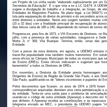
um Projeto de Lei vinha sendo "elaborado sigilosamente por um G
Secretária da Educação". É o que viria a se a LC 114/74. A UDEM
sugere a divulgação do trabalho e a integração, ao Grupo, de el
Entidades do Magistério Paulista. No plano legal, a Lei 5692/71 c
luta pela equiparação do diretor do primário e do secundário acirr
entre diretores e entidades. Neste ano surgem também muitas críti
(15 a 32 dias) com a finalidade principal de recuperação de aluno
dias letivos varia de 180 a 240, dependendo do número de turnos diá
Programa-se, para fins de 1973, o VIII Encontro de Diretores, no R
julho, com a presença de várias autoridades, inaugura-se a Se
Motta Jr, n° 369, Vila Buarque. Termina, então, umas das gest
Entidade.
Com a posse da nova diretoria, em agosto, a UDEMO entraria nu
trazer-lhe popularidade mas também muitos transtornos. Em outub
envia ofícios às Câmaras Municipais de todos os municípios que s
de Ensino (DREs). Estes ofícios indicavam e sugeriam que foss
benemérito" a todos os Diretores de DREs.
Em novembro, a Diretoria da Entidade presta homenagem aos
Dirigentes de Ensino) da Região da Grande São Paulo, e aos Diret
São Paulo, qualificando-os de "lideres incontestes e pujantes do E
Pelos documentos que ficaram, os anos de 1974 a 1976 foram
correspondências arquivadas denotam uma certa partidarização e 
da entidade. Tenta-se uma saída para o problema de arrecadação
usando-se o código de outra entidade (Apeoesp) e desconto em fol
que dinheiro. A Apeoesp recebia as contribuições e as repass
telegrama enviado ao MEC, o presidente da UDEMO sugere "ime