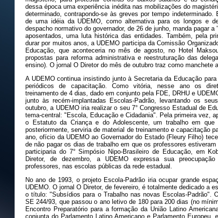
dessa época uma experiência inédita nas mobilizações do magistéri
determinado, contrapondo-se às greves por tempo indeterminado. 
de uma idéia da UDEMO, como alternativa para os longos e de
despacho normativo do governador, de 26 de junho, manda pagar a "
aposentados, uma luta histórica das entidades. Também, pela pri
durar por muitos anos, a UDEMO participa da Comissão Organizador
Educação, que aconteceria no mês de agosto, no Hotel Makso
propostas para reforma administrativa e reestruturação das delega
ensino). O jornal O Diretor do mês de outubro traz como manchete a 
A UDEMO continua insistindo junto à Secretaria da Educação para
periódicos de capacitação. Como vitória, nesse ano os dire
treinamento de 4 dias, dado em conjunto pela FDE, DRHU e UDEM
junto às recém-implantadas Escolas-Padrão, levantando os seus
outubro, a UDEMO iria realizar o seu 7° Congresso Estadual de E
tema-central: "Escola, Educação e Cidadania". Pela primeira vez, 
o Estatuto da Criança e do Adolescente, um trabalho em que
posteriormente, serviria de material de treinamento e capacitação 
ano, ofício da UDEMO ao Governador do Estado (Fleury Filho) tece
de não pagar os dias de trabalho em que os professores estive
participaria do 7° Simpósio Nipo-Brasileiro de Educação, em Kob
Diretor, de dezembro, a UDEMO expressa sua preocupação 
professores, nas escolas públicas da rede estadual.
No ano de 1993, o projeto Escola-Padrão iria ocupar grande espa
UDEMO. O jornal O Diretor, de fevereiro, é totalmente dedicado a 
o título: "Subsídios para o Trabalho nas novas Escolas-Padrão". 
SE 244/93, que passou o ano letivo de 180 para 200 dias (no mín
Encontro Preparatório para a formação da União Latino America
conjunta do Parlamento Latino Americano e Parlamento Europeu, e