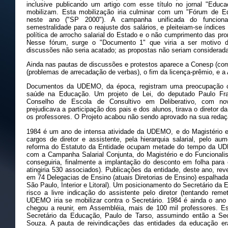
inclusive publicando um artigo com esse título no jornal "Educ
mobilizam. Esta mobilização iria culminar com um "Fórum de Ed
neste ano ("SP 2000"). A campanha unificada do funciona
semestralidade para o reajuste dos salários, e pleiteiam-se índices
política de arrocho salarial do Estado e o não cumprimento das pr
Nesse fórum, surge o "Documento 1" que viria a ser motivo de
discussões não seria acatado; as propostas não seriam considerada
Ainda nas pautas de discussões e protestos aparece a Conesp (com 
(problemas de arrecadação de verbas), o fim da licença-prêmio, e 
Documentos da UDEMO, da época, registram uma preocupação c
saúde na Educação. Um projeto de Lei, do deputado Paulo Fra
Conselho de Escola de Consultivo em Deliberativo, com nova
prejudicava a participação dos pais e dos alunos, tirava o diretor d
os professores. O Projeto acabou não sendo aprovado na sua redaçã
1984 é um ano de intensa atividade da UDEMO, e do Magistério em
cargos de diretor e assistente, pela hierarquia salarial, pelo au
reforma do Estatuto da Entidade ocupam metade do tempo da UD
com a Campanha Salarial Conjunta, do Magistério e do Funciona
conseguiria, finalmente a implantação do desconto em folha para
atingiria 530 associados). Publicações da entidade, deste ano, re
em 74 Delegacias de Ensino (atuais Diretorias de Ensino) espalhada
São Paulo, Interior e Litoral). Um posicionamento do Secretário da
risco a livre indicação do assistente pelo diretor (tentando reme
UDEMO iria se mobilizar contra o Secretário. 1984 é ainda o ano
chegou a reunir, em Assembléia, mais de 100 mil professores. E
Secretário da Educação, Paulo de Tarso, assumindo então a Sec
Souza. A pauta de reivindicações das entidades da educação er