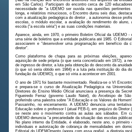
em São Carlos). Participam do encontro cerca de 120 educadores.
necessidade de "a UDEMO ser ouvida nas questões pertinentes
longa, e relatórios minuciosos, o Encontro durou seis dias, desta
com a atualização pedagógica do diretor , a autonomia desse profi
escolas, o módulo escolar, a avaliação do rendimento do aluno, 
escola ("a escola séria") e as suas condições materiais.
Aparece, ainda, em 1970, o primeiro Boletim Oficial da UDEMO 
uma série de boletins que a entidade publicaria até 1985. O Editoria
associarem e "desenvolver uma programação em benefício da c
diretor".
Como plataforma de chapa para as próximas eleições, apar
aquisição de sede própria (o que seria concretizado em 1972), a n
de ingresso de diretor, a luta pela obtenção do desconto da anui
(o que só seria obtido em 1984) e a luta pela instituição do dia do
fundação da UDEMO), o que só viria a acontecer em 2001.
O ano de 1971 foi bastante movimentado. Realiza-se o VI Encontro
e prepara-se o curso de Atualização Pedagógica na Universid
Diretores do Ensino Médio Oficial anunciava a presença da Secre
Figueiredo Ferraz (governo Laudo Natel), do Arcebispo de Sã
proferindo uma palestra sobre "A Educação e os Valores do Homem"
Passarinho, no encerramento. A UDEMO denuncia uma tentativa 
Educação sobre o professor I (atual PEB-I), em prejuízo do Diretor (
se neste ano o movimento contra as aulas aos sábados. Em ca
UDEMO denuncia "a precariedade da situação das escolas públicas e
No plano interno da Entidade, é elaborado, neste ano, o primeiro
individuais e autorização de cobrança de mensalidades em domicí
Editorial do UDEMOmento (agora com essa grafia), a diretoria recé