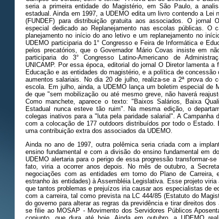
seria a primeira entidade do Magistério, em São Paulo, a anali
estadual. Ainda em 1997, a UDEMO edita um livro contendo a Lei n°
(FUNDEF) para distribuição gratuita aos associados. O jornal 
especial dedicado ao Replanejamento nas escolas públicas. O ca
planejamento no início do ano letivo e um replanejamento no iníci
UDEMO participaria do 1° Congresso e Feira de Informática e Edu
pelos precatórios, que o Governador Mário Covas insiste em n
participaria do 3° Congresso Latino-Americano de Administr
UNICAMP. Por essa época, editorial do jornal O Diretor lamenta a f
Educação e as entidades do magistério, e a política de concessão 
aumentos salariais. No dia 20 de julho, realiza-se a 2ª prova do 
escola. Em julho, ainda, a UDEMO lança um boletim especial de M
de que "sem mobilização ou até mesmo greve, não haverá reajuste
Como manchete, aparece o texto: "Baixos Salários, Baixa Qual
Estadual nunca esteve tão ruim". Na mesma edição, o departa
colegas inativos para a "luta pela paridade salarial". A Campanha 
com a colocação de 177 outdoors distribuídos por todo o Estado
uma contribuição extra dos associados da UDEMO.
Ainda no ano de 1997, outra polêmica seria criada com a implan
ensino fundamental e com a divisão do ensino fundamental em dois 
UDEMO alertaria para o perigo de essa progressão transformar-s
fato, viria a ocorrer anos depois. No mês de outubro, a Secret
negociações com as entidades em torno do Plano de Carreira, e
estranho às entidades) à Assembléia Legislativa. Esse projeto viri
que tantos problemas e prejuízos iria causar aos especialistas de 
com a carreira, tal como prevista na LC 444/85 (Estatuto do Magist
do governo para alterar as regras da previdência e tirar direitos
se filie ao MOSAP - Movimento dos Servidores Públicos Aposenta
conjunto, que dura até hoje. Ainda em outubro, a UDEMO real