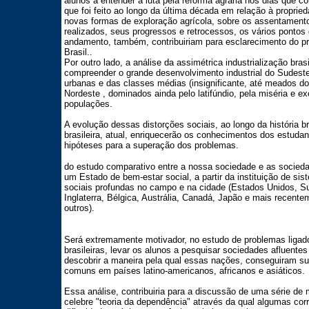
alunos a entender a luta pela reforma agrária nos dias que 
que foi feito ao longo da última década em relação à proprie
novas formas de exploração agrícola, sobre os assentamen
realizados, seus progressos e retrocessos, os vários pontos 
andamento, também, contribuiriam para esclarecimento do p
Brasil..
Por outro lado, a análise da assimétrica industrialização brasi
compreender o grande desenvolvimento industrial do Sudeste
urbanas e das classes médias (insignificante, até meados do
Nordeste , dominados ainda pelo latifúndio, pela miséria e e
populações.
A evolução dessas distorções sociais, ao longo da história br
brasileira, atual, enriquecerão os conhecimentos dos estudan
hipóteses para a superação dos problemas.
do estudo comparativo entre a nossa sociedade e as socied
um Estado de bem-estar social, a partir da instituição de si
sociais profundas no campo e na cidade (Estados Unidos, S
Inglaterra, Bélgica, Austrália, Canadá, Japão e mais recentem
outros).
Será extremamente motivador, no estudo de problemas ligado
brasileiras, levar os alunos a pesquisar sociedades afluent
descobrir a maneira pela qual essas nações, conseguiram sup
comuns em países latino-americanos, africanos e asiáticos.
Essa análise, contribuiria para a discussão de uma série de 
celebre "teoria da dependência" através da qual algumas co