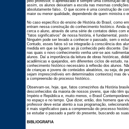
pelo professor, o aprendizado é sempre uma construção de q
assim, os alunos deixariam a escola nas mesmas condições
absolutamente falso.. O que ocorre é uma construção de con
maior ou menor qualidade, dependendo de quem ministra o e
No caso específico do ensino de História do Brasil, como em 
entram nessa construção do conhecimento histórico. Ainda qu
cerca o aluno, através de uma série de contatos deles com 
"fatos significativos" de nossa história, é fundamental, posto
Ninguém pode ser levado a conhecer o passado, sem o estudo
Contudo, esses fatos só se integrarão à consciência dos alu
medida em que se liguem ao já conhecido pelo discente. Daí 
nas quais o novo conhecimento venha unir-se aos rudimenta
alunos. Daí a importância da leitura de obras históricas, didá
acadêmicas e quejandos, em diferentes ciclos de estudo, na 
conhecimento histórico necessário à reflexão dos alunos. Não
de crianças e jovens de conteúdos aleatórios, ou seja, de pe
sejam imprescindíveis em determinados contextos) mas de vin
a compreensão do processo histórico..
Observam-se, hoje, que, fatos comezinhos da História brasil
desconhecidos da maioria de nossos jovens, que não têm qua
Império e República e, muito menos, o Brasil Contemporâneo 
no espaço e no tempo. Que dizer, então, dos homens que vi
professor deve estar atento a sua programação, selecionando,
é mais significativo para a compreensão do processo históric
se estudar o passado a partir do presente, buscando as sua
BIBLIOGRAFIA