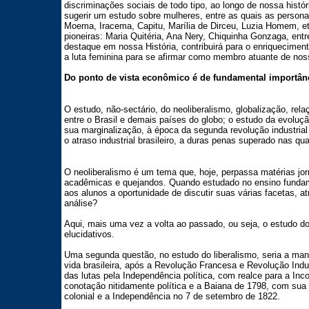
discriminações sociais de todo tipo, ao longo de nossa históri
sugerir um estudo sobre mulheres, entre as quais as persona
Moema, Iracema, Capitu, Marília de Dirceu, Luzia Homem, e
pioneiras: Maria Quitéria, Ana Nery, Chiquinha Gonzaga, ent
destaque em nossa História, contribuirá para o enriqueciment
a luta feminina para se afirmar como membro atuante de nos
Do ponto de vista econômico é de fundamental importânc
O estudo, não-sectário, do neoliberalismo, globalização, re
entre o Brasil e demais países do globo; o estudo da evoluç
sua marginalização, à época da segunda revolução industrial
o atraso industrial brasileiro, a duras penas superado nas qu
O neoliberalismo é um tema que, hoje, perpassa matérias jorna
acadêmicas e quejandos. Quando estudado no ensino fundame
aos alunos a oportunidade de discutir suas várias facetas, a
análise?
Aqui, mais uma vez a volta ao passado, ou seja, o estudo do
elucidativos.
Uma segunda questão, no estudo do liberalismo, seria a mane
vida brasileira, após a Revolução Francesa e Revolução Indus
das lutas pela Independência política, com realce para a Inc
conotação nitidamente política e a Baiana de 1798, com sua 
colonial e a Independência no 7 de setembro de 1822.