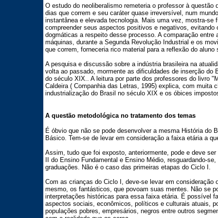
O estudo do neoliberalismo remeteria o professor à questão 
dias que correm e seu caráter quase irreversível, num mund
instantânea e elevada tecnologia. Mais uma vez, mostra-se f
compreender seus aspectos positivos e negativos, evitando 
dogmáticas a respeito desse processo. A comparação entre a
máquinas, durante a Segunda Revolução Industrial e os movi
que correm, forneceria rico material para a reflexão do aluno
A pesquisa e discussão sobre a indústria brasileira na atualid
volta ao passado, mormente as dificuldades de inserção do B
do século XIX.. A leitura por parte dos professores do livro
Caldeira ( Companhia das Letras, 1995) explica, com muita c
industrialização do Brasil no século XIX e os óbices impostos p
A questão metodológica no tratamento dos temas
É óbvio que não se pode desenvolver a mesma História do Br
Básico. Tem-se de levar em consideração a faixa etária a que
Assim, tudo que foi exposto, anteriormente, pode e deve ser
II do Ensino Fundamental e Ensino Médio, resguardando-se, 
graduações. Não é o caso das primeiras etapas do Ciclo I.
Com as crianças do Ciclo I, deve-se levar em consideração o
mesmo, os fantásticos, que povoam suas mentes. Não se pod
interpretações históricas para essa faixa etária. É possível 
aspectos sociais, econômicos, políticos e culturais atuais, 
populações pobres, empresários, negros entre outros segmen