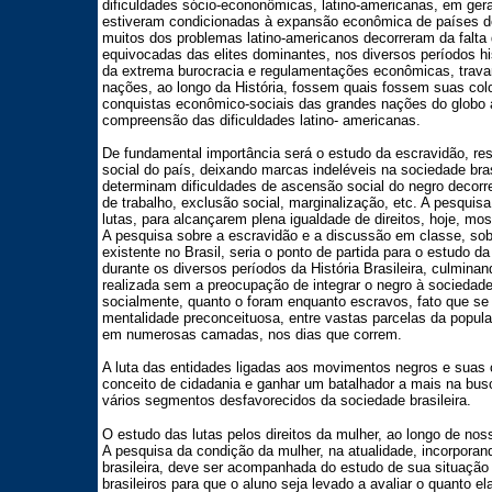
dificuldades sócio-econonômicas, latino-americanas, em geral
estiveram condicionadas à expansão econômica de países d
muitos dos problemas latino-americanos decorreram da falta 
equivocadas das elites dominantes, nos diversos períodos hi
da extrema burocracia e regulamentações econômicas, trav
nações, ao longo da História, fossem quais fossem suas colo
conquistas econômico-sociais das grandes nações do globo a
compreensão das dificuldades latino- americanas.
De fundamental importância será o estudo da escravidão, re
social do país, deixando marcas indeléveis na sociedade bras
determinam dificuldades de ascensão social do negro decorr
de trabalho, exclusão social, marginalização, etc. A pesqui
lutas, para alcançarem plena igualdade de direitos, hoje, mos
A pesquisa sobre a escravidão e a discussão em classe, sobr
existente no Brasil, seria o ponto de partida para o estudo da
durante os diversos períodos da História Brasileira, culmina
realizada sem a preocupação de integrar o negro à sociedade
socialmente, quanto o foram enquanto escravos, fato que s
mentalidade preconceituosa, entre vastas parcelas da popula
em numerosas camadas, nos dias que correm.
A luta das entidades ligadas aos movimentos negros e suas 
conceito de cidadania e ganhar um batalhador a mais na busc
vários segmentos desfavorecidos da sociedade brasileira.
O estudo das lutas pelos direitos da mulher, ao longo de noss
A pesquisa da condição da mulher, na atualidade, incorporan
brasileira, deve ser acompanhada do estudo de sua situação s
brasileiros para que o aluno seja levado a avaliar o quanto el