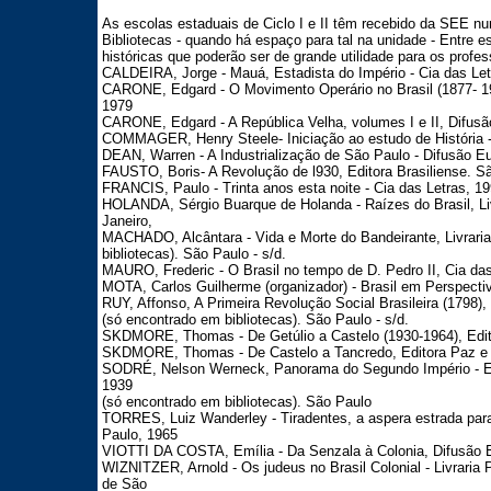
As escolas estaduais de Ciclo I e II têm recebido da SEE n
Bibliotecas - quando há espaço para tal na unidade - Entre 
históricas que poderão ser de grande utilidade para os profes
CALDEIRA, Jorge - Mauá, Estadista do Império - Cia das Letr
CARONE, Edgard - O Movimento Operário no Brasil (1877- 194
1979
CARONE, Edgard - A República Velha, volumes I e II, Difusão
COMMAGER, Henry Steele- Iniciação ao estudo de História - 
DEAN, Warren - A Industrialização de São Paulo - Difusão Eur
FAUSTO, Boris- A Revolução de l930, Editora Brasiliense. Sã
FRANCIS, Paulo - Trinta anos esta noite - Cia das Letras, 1
HOLANDA, Sérgio Buarque de Holanda - Raízes do Brasil, Liv
Janeiro,
MACHADO, Alcântara - Vida e Morte do Bandeirante, Livraria
bibliotecas). São Paulo - s/d.
MAURO, Frederic - O Brasil no tempo de D. Pedro II, Cia das
MOTA, Carlos Guilherme (organizador) - Brasil em Perspectiv
RUY, Affonso, A Primeira Revolução Social Brasileira (1798),
(só encontrado em bibliotecas). São Paulo - s/d.
SKDMORE, Thomas - De Getúlio a Castelo (1930-1964), Edito
SKDMORE, Thomas - De Castelo a Tancredo, Editora Paz e T
SODRÉ, Nelson Werneck, Panorama do Segundo Império - Edi
1939
(só encontrado em bibliotecas). São Paulo
TORRES, Luiz Wanderley - Tiradentes, a aspera estrada para 
Paulo, 1965
VIOTTI DA COSTA, Emília - Da Senzala à Colonia, Difusão Eu
WIZNITZER, Arnold - Os judeus no Brasil Colonial - Livraria P
de São