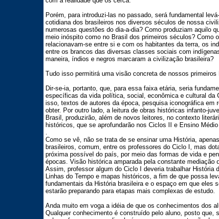
com a realidade que os cerca.
Porém, para introduzi-las no passado, será fundamental levá
cotidiana dos brasileiros nos diversos séculos de nossa civ
numerosas questões do dia-a-dia? Como produziam aquilo qu
meio inóspito como no Brasil dos primeiros séculos? Como 
relacionavam-se entre si e com os habitantes da terra, os 
entre os brancos das diversas classes sociais com indígen
maneira, índios e negros marcaram a civilização brasileira?
Tudo isso permitirá uma visão concreta de nossos primeiros 
Dir-se-ia, portanto, que, para essa faixa etária, seria funda
específicas da vida política, social, econômica e cultural da
isso, textos de autores da época, pesquisa iconográfica em re
obter. Por outro lado, a leitura de obras históricas infanto-juv
Brasil, produzirão, além de novos leitores, no contexto literá
históricos, que se aprofundarão nos Ciclos II e Ensino Médio
.
Como se vê, não se trata de se ensinar uma História, apenas
brasileiros, comum, entre os professores do Ciclo I, mas dot
próxima possível do país, por meio das formas de vida e pen
épocas. Visão histórica amparada pela constante mediação d
Assim, professor algum do Ciclo I deveria trabalhar História
Linhas do Tempo e mapas históricos, a fim de que possa levar
fundamentais da História brasileira e o espaço em que eles
estarão preparando para etapas mais complexas de estudo.
Anda muito em voga a idéia de que os conhecimentos dos al
Qualquer conhecimento é construído pelo aluno, posto que, 