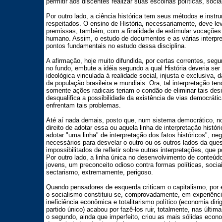
permitir aos discentes realizar suas escolhas políticas, socia
Por outro lado, a ciência histórica tem seus métodos e inst
respeitados. O ensino de História, necessariamente, deve l
premissas, também, com a finalidade de estimular vocaçõe
humano. Assim, o estudo de documentos e as várias interpret
pontos fundamentais no estudo dessa disciplina.
A afirmação, hoje muito difundida, por certas correntes, seg
no fundo, embute a idéia segundo a qual História deveria ser 
ideológica vinculada à realidade social, injusta e exclusiva, 
da população brasileira e mundiais. Ora, tal interpretação ten
somente ações radicais teriam o condão de eliminar tais desi
desqualifica a possibilidade da existência de vias democrát
enfrentam tais problemas.
Até aí nada demais, posto que, num sistema democrático, no
direito de adotar essa ou aquela linha de interpretação histór
adotar "uma linha" de interpretação dos fatos históricos", n
necessários para desvelar o outro ou os outros lados da que
impossibilitados de refletir sobre outras interpretações, que 
Por outro lado, a linha única no desenvolvimento de conteúdo
jovens, um preconceito odioso contra formas políticas, soci
sectarismo, extremamente, perigoso.
Quando pensadores de esquerda criticam o capitalismo, por 
o socialismo constituiu-se, comprovadamente, em experiênc
ineficiência econômica e totalitarismo político (economia diri
partido único) acabou por fazê-los ruir, totalmente, nas últ
o segundo, ainda que imperfeito, criou as mais sólidas eco