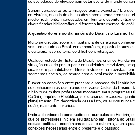
de sociedades de elevado bem-estar social do mundo conte
Seriam verdadeiras as afirmações acima expostas? É o que 
de História, quando de discussões sobre o tema com suas c
médio, realmente, interessados em formar o espírito critico 
diversificadas bibliografias e diferentes instrumentos de análi
A questão do ensino da história do Brasil, no Ensino F
Muito se discute, sobre a importância de os alunos conhecere
sem um estudo do Brasil contemporâneo, a partir de suas est
e culturais, isso se torna de difícil concretização.
Qualquer estudo de História do Brasil, nos ensinos Fundame
situação atual do país a partir de noticiários televisivos, pesq
didáticos e para-didáticos, filmes históricos, entrevistas 
segmentos sociais, de acordo com a localização e possibilid
Buscar as conexões entre presente e passado da História bra
os conhecimentos dos alunos dos vários Ciclos do Ensino Bá
o hábito de muitos professores montarem seus programas util
Colônia, Império e República, selecionando excessiva quanti
planejamento. Em decorrência desse fato, os alunos nunca c
estão, realmente, inseridos.
Dada a liberdade de construção dos currículos de História, 
que os professores iniciem seu trabalho em História do Brasil 
sociais, políticas, econômicas sociais e culturais, atuais para
conexões necessárias entre o presente e o passado.