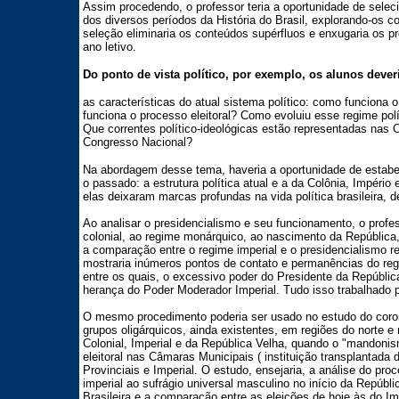
Assim procedendo, o professor teria a oportunidade de seleci
dos diversos períodos da História do Brasil, explorando-os c
seleção eliminaria os conteúdos supérfluos e enxugaria os pr
ano letivo.
Do ponto de vista político, por exemplo, os alunos deve
as características do atual sistema político: como funciona 
funciona o processo eleitoral? Como evoluiu esse regime pol
Que correntes político-ideológicas estão representadas nas
Congresso Nacional?
Na abordagem desse tema, haveria a oportunidade de estabel
o passado: a estrutura política atual e a da Colônia, Impéri
elas deixaram marcas profundas na vida política brasileira, d
Ao analisar o presidencialismo e seu funcionamento, o profes
colonial, ao regime monárquico, ao nascimento da Repúblic
a comparação entre o regime imperial e o presidencialismo r
mostraria inúmeros pontos de contato e permanências do regim
entre os quais, o excessivo poder do Presidente da República
herança do Poder Moderador Imperial. Tudo isso trabalhado p
O mesmo procedimento poderia ser usado no estudo do coron
grupos oligárquicos, ainda existentes, em regiões do norte e 
Colonial, Imperial e da República Velha, quando o "mandonis
eleitoral nas Câmaras Municipais ( instituição transplantada
Provinciais e Imperial. O estudo, ensejaria, a análise do proc
imperial ao sufrágio universal masculino no início da Repúbli
Brasileira e a comparação entre as eleições de hoje às do I