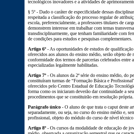
tecnológicos inovadores e a atividades de aprimoramento 
§ 5º - Dado o caráter de especificidade dessas disciplinas
respeitada a classificação do processo regular de atribuiç
escola, preferencialmente, a professores titulares de ca
demonstrem interesse em trabalhar com temas transversai
transdisciplinarmente, que tenham familiaridade com fe
de condições para estudos e pesquisas complementares.
Artigo 6º
- As oportunidades de estudos de qualificação 
oferecidos aos alunos do ensino médio, serão objeto de 
conformidade dos termos de parcerias celebrados entre a 
especializadas legalmente habilitadas.
Artigo 7º
- Os alunos da 2ª série do ensino médio, do p
constituíram turmas de “Formação Básica e Profissional”
oferecidos pelo Centro Estadual de Educação Tecnológ
forma como os iniciaram deverão dar continuidade a se
procedimentos que se constituirão em resolução própria.
Parágrafo único
- O aluno de que trata o caput deste ar
separadamente, ou seja, no curso do ensino médio e, sem
profissional, objeto do módulo do curso de nível técnic
Artigo 8º
- Os cursos da modalidade de educação de jov
médio, observada a organização semestral que os caracte