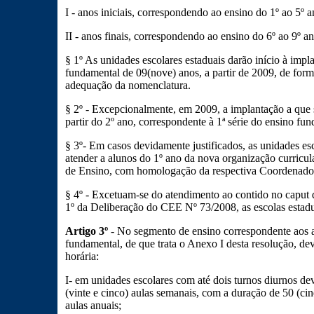
I - anos iniciais, correspondendo ao ensino do 1º ao 5º a
II - anos finais, correspondendo ao ensino do 6º ao 9º an
§ 1º As unidades escolares estaduais darão início à imp
fundamental de 09(nove) anos, a partir de 2009, de form
adequação da nomenclatura.
§ 2º - Excepcionalmente, em 2009, a implantação a que se
partir do 2º ano, correspondente à 1ª série do ensino fun
§ 3º- Em casos devidamente justificados, as unidades es
atender a alunos do 1º ano da nova organização curricula
de Ensino, com homologação da respectiva Coordenador
§ 4º - Excetuam-se do atendimento ao contido no caput d
1º da Deliberação do CEE Nº 73/2008, as escolas estad
Artigo 3º
- No segmento de ensino correspondente aos an
fundamental, de que trata o Anexo I desta resolução, dev
horária:
I- em unidades escolares com até dois turnos diurnos dev
(vinte e cinco) aulas semanais, com a duração de 50 (ci
aulas anuais;