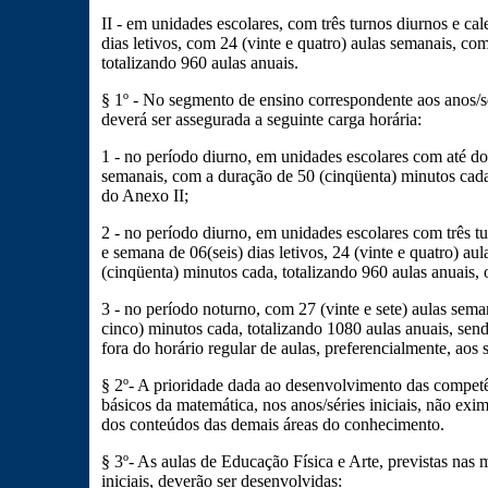
II - em unidades escolares, com três turnos diurnos e cal
dias letivos, com 24 (vinte e quatro) aulas semanais, co
totalizando 960 aulas anuais.
§ 1º - No segmento de ensino correspondente aos anos/sé
deverá ser assegurada a seguinte carga horária:
1 - no período diurno, em unidades escolares com até dois
semanais, com a duração de 50 (cinqüenta) minutos cada,
do Anexo II;
2 - no período diurno, em unidades escolares com três t
e semana de 06(seis) dias letivos, 24 (vinte e quatro) a
(cinqüenta) minutos cada, totalizando 960 aulas anuais, 
3 - no período noturno, com 27 (vinte e sete) aulas sem
cinco) minutos cada, totalizando 1080 aulas anuais, sen
fora do horário regular de aulas, preferencialmente, aos
§ 2º- A prioridade dada ao desenvolvimento das competênc
básicos da matemática, nos anos/séries iniciais, não exi
dos conteúdos das demais áreas do conhecimento.
§ 3º- As aulas de Educação Física e Arte, previstas nas m
iniciais, deverão ser desenvolvidas: