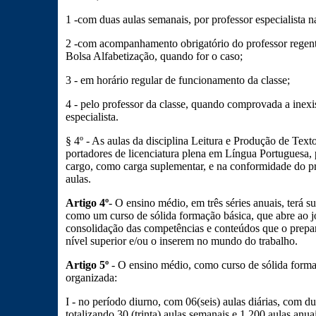
1 -com duas aulas semanais, por professor especialista 
2 -com acompanhamento obrigatório do professor regent
Bolsa Alfabetização, quando for o caso;
3 - em horário regular de funcionamento da classe;
4 - pelo professor da classe, quando comprovada a inexi
especialista.
§ 4º - As aulas da disciplina Leitura e Produção de Texto
portadores de licenciatura plena em Língua Portuguesa, p
cargo, como carga suplementar, e na conformidade do pro
aulas.
Artigo 4º
- O ensino médio, em três séries anuais, terá s
como um curso de sólida formação básica, que abre ao j
consolidação das competências e conteúdos que o prepa
nível superior e/ou o inserem no mundo do trabalho.
Artigo 5º
- O ensino médio, como curso de sólida formaçã
organizada:
I - no período diurno, com 06(seis) aulas diárias, com d
totalizando 30 (trinta) aulas semanais e 1.200 aulas anu