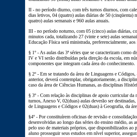
II - no período diurno, com três turnos diurnos, com cal
dias letivos, 04 (quatro) aulas diárias de 50 (cinqüenta) 
quatro) aulas semanais e 960 aulas anuais.
III - no período noturno, com 05 (cinco) aulas diárias, 
minutos cada, totalizando 27 (vinte e sete) aulas semana
Educação Física será ministrada, preferencialmente, ao
§ 1º - As aulas das 3ª séries que se caracterizam como d
IV e VI serão distribuídas pela direção da escola, em n
componentes que integram cada área do conhecimento.
§ 2º - Em se tratando da área de Linguagens e Códigos, a
anterior, deverá contemplar, obrigatoriamente, a discipli
caso da área de Ciências Humanas, as disciplinas Histór
§ 3º - Com relação às disciplinas de apoio curricular da m
turnos, Anexo V, 02(duas) aulas deverão ser destinadas, 
de Linguagens e Códigos e 02(duas) à Geografia, da ár
§4º - Por constituírem oficinas de revisão e consolidaçã
desenvolvidas ao longo das séries do ensino médio, as au
pelo uso de materiais próprios, que disponibilizados ao 
aluno prosseguir seus estudos em nível superior, assegu