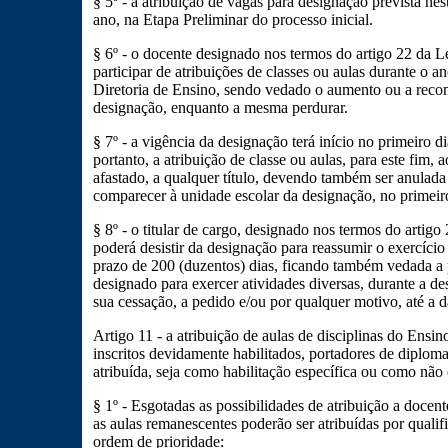
§ 5º - a atribuição de vagas para designação prevista nes
ano, na Etapa Preliminar do processo inicial.
§ 6º - o docente designado nos termos do artigo 22 da 
participar de atribuições de classes ou aulas durante o a
Diretoria de Ensino, sendo vedado o aumento ou a recom
designação, enquanto a mesma perdurar.
§ 7º - a vigência da designação terá início no primeiro d
portanto, a atribuição de classe ou aulas, para este fim, a
afastado, a qualquer título, devendo também ser anulada
comparecer à unidade escolar da designação, no primeiro
§ 8º - o titular de cargo, designado nos termos do arti
poderá desistir da designação para reassumir o exercíci
prazo de 200 (duzentos) dias, ficando também vedada a p
designado para exercer atividades diversas, durante a de
sua cessação, a pedido e/ou por qualquer motivo, até a
Artigo 11 - a atribuição de aulas de disciplinas do Ensi
inscritos devidamente habilitados, portadores de diploma 
atribuída, seja como habilitação específica ou como não e
§ 1º - Esgotadas as possibilidades de atribuição a docen
as aulas remanescentes poderão ser atribuídas por qualif
ordem de prioridade: