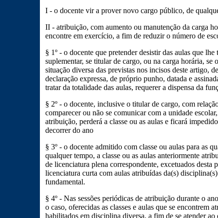
I - o docente vir a prover novo cargo público, de qualq
II - atribuição, com aumento ou manutenção da carga h
encontre em exercício, a fim de reduzir o número de esc
§ 1º - o docente que pretender desistir das aulas que lhe
suplementar, se titular de cargo, ou na carga horária, se
situação diversa das previstas nos incisos deste artigo, 
declaração expressa, de próprio punho, datada e assinad
tratar da totalidade das aulas, requerer a dispensa da fun
§ 2º - o docente, inclusive o titular de cargo, com relaç
comparecer ou não se comunicar com a unidade escolar, 
atribuição, perderá a classe ou as aulas e ficará impedid
decorrer do ano
§ 3º - o docente admitido com classe ou aulas para as qu
qualquer tempo, a classe ou as aulas anteriormente atrib
de licenciatura plena correspondente, excetuados desta 
licenciatura curta com aulas atribuídas da(s) disciplina(
fundamental.
§ 4º - Nas sessões periódicas de atribuição durante o ano
o caso, oferecidas as classes e aulas que se encontrem at
habilitados em disciplina diversa, a fim de se atender ao 