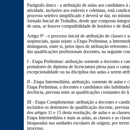
Parágrafo único - a atribuição de aulas aos candidatos à
atividade, inclusive aos estáveis e celetistas, está condic
processo seletivo simplificado e deverá se dar, no mínim
Jornada Inicial de Trabalho, desde que composta integr
de uma, se houver compatibilidade de horários e de distâ
Artigo 9º - o processo inicial de atribuição de classes e a
seqüenciais, quais sejam: a Etapa Preliminar, a Intermed
distinguem, entre si, pelos tipos de atribuição referentes
das qualificações profissionais docentes, na seguinte co
I - Etapa Preliminar: atribuição somente a docentes e ca
portadores de diploma de licenciatura plena para o camp
excepcionalidade ou na disciplina das aulas a serem atri
II - Etapa Intermediária: atribuição, somente de aulas e 
Etapa Preliminar, a docentes e candidatos não habilitados
docência, prevista entre as qualificações constantes do §
III - Etapa Complementar: atribuição a docentes e candid
incluídos os detentores de qualificação docente, prevista
dos artigos 11 e 15 desta resolução, de aulas e as classe
Etapa Intermediária e mais as aulas, as classes e as clas
bloqueadas nas unidades escolares de origem, por terem
processo.