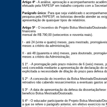
Artigo 4º
- A análise, aprovação e acompanhamento acadêmic
efetuado pela FAPESP em trabalho conjunto com a Secretar
Parágrafo único
: Para que seja viabilizado o acompanhame
pesquisa pela FAPESP, os bolsistas deverão atender as exig
apresentação de quaisquer tipos de relatórios.
Artigo 5º
- O incentivo do Projeto Bolsa Mestrado/Doutorado
financeira
mensal de R$ 790,00 (setecentos e noventa reais).
I - até 24 (vinte e quatro) meses, para mestrado, prorrogávei
meses a critério da administração;
II - até 48 (quarenta e oito) meses, para doutorado, prorrogá
meses a critério da Administração;
§ 1º. - A prorrogação pelo prazo máximo de 6 (seis) meses, pre
será concedida mediante a apresentação de declaração do or
explicitada a necessidade de dilação do prazo para defesa da
§ 2º - A concessão do incentivo da Bolsa Mestrado/Doutorado
retroativo não cabendo ressarcimentos a eventuais gastos an
§ 3º - A data de apresentação da defesa da dissertação/tese
beneficio Bolsa Mestrado/Doutorado.
§ 4º - O educador participante do Projeto Bolsa Mestrado/Dou
a que se refere o parágrafo anterior, em efetivo exercício no