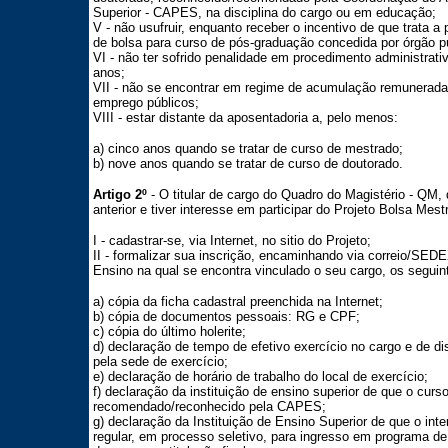
Superior - CAPES, na disciplina do cargo ou em educação;
V - não usufruir, enquanto receber o incentivo de que trata a
de bolsa para curso de pós-graduação concedida por órgão pú
VI - não ter sofrido penalidade em procedimento administrativo
anos;
VII - não se encontrar em regime de acumulação remunerada
emprego públicos;
VIII - estar distante da aposentadoria a, pelo menos:
a) cinco anos quando se tratar de curso de mestrado;
b) nove anos quando se tratar de curso de doutorado.
Artigo 2º
- O titular de cargo do Quadro do Magistério - QM, 
anterior e tiver interesse em participar do Projeto Bolsa Mes
I - cadastrar-se, via Internet, no sitio do Projeto;
II - formalizar sua inscrição, encaminhando via correio/SED
Ensino na qual se encontra vinculado o seu cargo, os segui
a) cópia da ficha cadastral preenchida na Internet;
b) cópia de documentos pessoais: RG e CPF;
c) cópia do último holerite;
d) declaração de tempo de efetivo exercício no cargo e de d
pela sede de exercício;
e) declaração de horário de trabalho do local de exercício;
f) declaração da instituição de ensino superior de que o cur
recomendado/reconhecido pela CAPES;
g) declaração da Instituição de Ensino Superior de que o int
regular, em processo seletivo, para ingresso em programa d