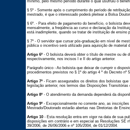
mínimo, pelo mesmo período durante o qual usufruiu o benefí
§ 5º - Somente após o cumprimento do período de retribuição
mestrado, é que o interessado poderá pleitear a Bolsa Douto
§ 6º. - Para efeito de pagamento do benefício, o bolsista d
mensalmente, a freqüência ao curso e declaração da Institui
está inadimplente, quando se tratar de instituição de ensino p
§ 7º - O servidor que cursar pós-graduação em nível de mest
pública o incentivo será utilizado para aquisição de material 
Artigo 6º
- O bolsista deverá obter o título de mestre ou de 
respectivamente, nos incisos I e II do artigo anterior.
Parágrafo único - Ao bolsista que deixar de cumprir o dispost
procedimentos previstos no § 1º do artigo 4 º do Decreto nº 
Artigo 7º
- Ficam assegurados os direitos dos bolsistas qu
legislação anterior, nos termos das Disposições Transitórias
Artigo 8º
- O atendimento da demanda dependerá da disponib
Artigo 9º
- Excepcionalmente no corrente ano, as inscrições 
Mestrado/Doutorado estarão abertas nas Diretorias de Ensino
Artigo 10
- Esta resolução entra em vigor na data de sua pu
disposições em contrário e em especial as Resoluções SE nº
39/2006, de 26/06/2006 e nº 105/2004, de 01/12/2004.