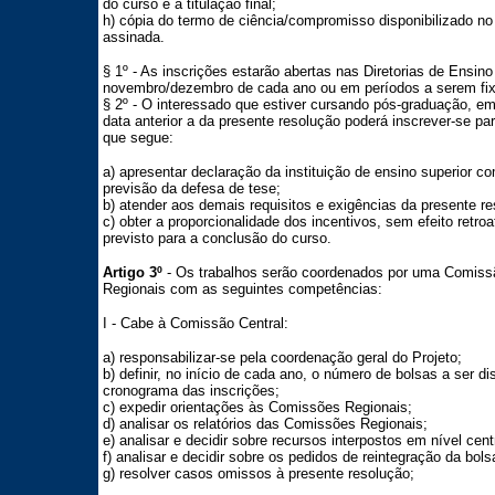
do curso e a titulação final;
h) cópia do termo de ciência/compromisso disponibilizado no
assinada.
§ 1º - As inscrições estarão abertas nas Diretorias de Ensi
novembro/dezembro de cada ano ou em períodos a serem fix
§ 2º - O interessado que estiver cursando pós-graduação, e
data anterior a da presente resolução poderá inscrever-se par
que segue:
a) apresentar declaração da instituição de ensino superior co
previsão da defesa de tese;
b) atender aos demais requisitos e exigências da presente re
c) obter a proporcionalidade dos incentivos, sem efeito retro
previsto para a conclusão do curso.
Artigo 3º
- Os trabalhos serão coordenados por uma Comiss
Regionais com as seguintes competências:
I - Cabe à Comissão Central:
a) responsabilizar-se pela coordenação geral do Projeto;
b) definir, no início de cada ano, o número de bolsas a ser d
cronograma das inscrições;
c) expedir orientações às Comissões Regionais;
d) analisar os relatórios das Comissões Regionais;
e) analisar e decidir sobre recursos interpostos em nível centr
f) analisar e decidir sobre os pedidos de reintegração da bol
g) resolver casos omissos à presente resolução;