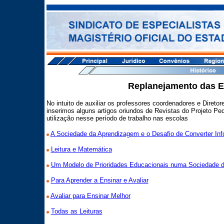
Replanejamento das E
No intuito de auxiliar os professores coordenadores e Direto
inserimos alguns artigos oriundos de Revistas do Projeto 
utilização nesse período de trabalho nas escolas
A Sociedade da Aprendizagem e o Desafio de Converter I
Leitura e Matemática
Um Modelo de Prioridades Educacionais numa Sociedade d
Para Aprender a Ensinar e Avaliar
Avaliar para Ensinar Melhor
Todas as Leituras