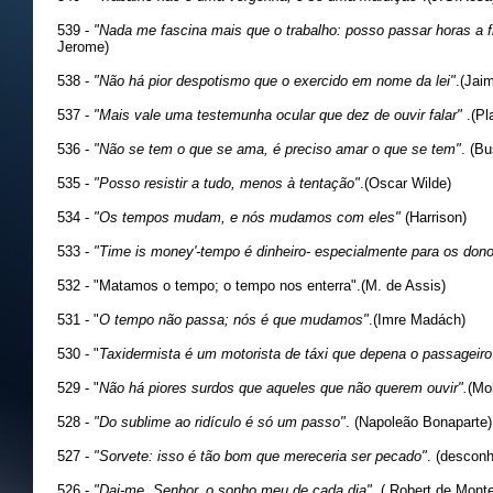
539 -
"Nada me fascina mais que o trabalho: posso passar horas a f
Jerome)
538 -
"Não há pior despotismo que o exercido em nome da lei"
.(Jai
537 -
"Mais vale uma testemunha ocular que dez de ouvir falar"
.(Pl
536 -
"Não se tem o que se ama, é preciso amar o que se tem"
. (B
535 -
"Posso resistir a tudo, menos à tentação"
.(Oscar Wilde)
534 -
"Os tempos mudam, e nós mudamos com eles"
(Harrison)
533 -
"Time is money'-tempo é dinheiro- especialmente para os dono
532 - "Matamos o tempo; o tempo nos enterra".(M. de Assis)
531 - "
O tempo não passa; nós é que mudamos"
.(Imre Madách)
530 - "
Taxidermista é um motorista de táxi que depena o passageiro
529 - "
Não há piores surdos que aqueles que não querem ouvir".
(Mol
528 -
"Do sublime ao ridículo é só um passo"
. (Napoleão Bonaparte)
527 -
"Sorvete: isso é tão bom que mereceria ser pecado"
. (desconh
526 -
"Dai-me, Senhor, o sonho meu de cada dia".
( Robert de Mont