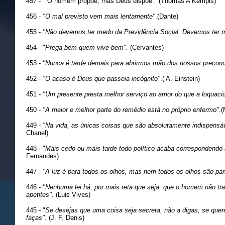
457 - " O homem propõe, mas Deus dispõe." (Thomas A Kempis)
456 -
"O mal previsto vem mais lentamente"
.(Dante)
455 -
"Não devemos ter medo da Previdência Social. Devemos ter me
454 - "
Prega bem quem vive bem".
(Cervantes)
453 -
"Nunca é tarde demais para abrirmos mão dos nossos preconc
452 -
"O acaso é Deus que passeia incógnito"
.( A. Einstein)
451 -
"Um presente presta melhor serviço ao amor do que a loquaci
450 -
"A maior e melhor parte do remédio está no próprio enfermo"
.(
449 -
"Na vida, as únicas coisas que são absolutamente indispensáv
Chanel)
448 - "
Mais cedo ou mais tarde todo político acaba correspondendo
Fernandes)
447 -
"A luz é para todos os olhos, mas nem todos os olhos são para
446 -
"Nenhuma lei há, por mais reta que seja, que o homem não trat
apetites"
. (Luis Vives)
445 - "
Se desejas que uma coisa seja secreta, não a digas; se quer
faças"
. (J. F. Denis)