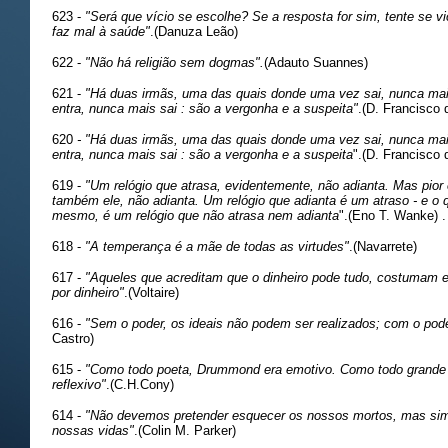
623 -
"Será que vício se escolhe? Se a resposta for sim, tente se vi
faz mal à saúde"
.(Danuza Leão)
622 -
"Não há religião sem dogmas".
(Adauto Suannes)
621 -
"Há duas irmãs, uma das quais donde uma vez sai, nunca mais
entra, nunca mais sai : são a vergonha e a suspeita"
.(D. Francisco 
620
- "Há duas irmãs, uma das quais donde uma vez sai, nunca mai
entra, nunca mais sai : são a vergonha e a suspeita
".(D. Francisco 
619 -
"Um relógio que atrasa, evidentemente, não adianta. Mas pior 
também ele, não adianta. Um relógio que adianta é um atraso - e o
mesmo, é um relógio que não atrasa nem adianta
".(Eno T. Wanke) .
618 -
"A temperança é a mãe de todas as virtudes"
.(Navarrete)
617 -
"Aqueles que acreditam que o dinheiro pode tudo, costumam es
por dinheiro"
.(Voltaire)
616 -
"Sem o poder, os ideais não podem ser realizados; com o pod
Castro)
615 -
"Como todo poeta, Drummond era emotivo. Como todo grande
reflexivo"
.(C.H.Cony)
614 -
"Não devemos pretender esquecer os nossos mortos, mas sim 
nossas vidas"
.(Colin M. Parker)