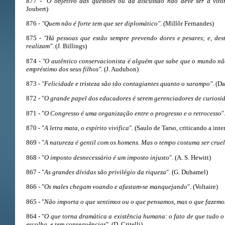
877 -
"O objetivo das questões ou da discussão não deve ser a vitó
Joubert)
876 -
"Quem não é forte tem que ser diplomático"
. (Millôr Fernandes)
875 -
"Há pessoas que estão sempre prevendo dores e pesares; e, de
realizam"
. (J. Billings)
874 -
"O autêntico conservacionista é alguém que sabe que o mundo nã
empréstimo dos seus filhos"
. (J. Audubon)
873 -
"Felicidade e tristeza são tão contagiantes quanto o sarampo"
. (D
872 - "
O grande papel dos educadores é serem gerenciadores de curiosi
871 - "
O Congresso é uma organização entre o progresso e o retrocesso
"
870 - "
A letra mata, o espírito vivifica
". (Saulo de Tarso, criticando a inter
869 - "
A natureza é gentil com os homens. Mas o tempo costuma ser crue
868 - "
O imposto desnecessário é um imposto injusto
". (A. S. Hewitt)
867 - "
As grandes dívidas são privilégio da riqueza
". (G. Duhamel)
866 - "
Os males chegam voando e afastam-se manquejando
". (Voltaire)
865 - "
Não importa o que sentimos ou o que pensamos, mas o que fazemo
864 - "
O que torna dramática a existência humana: o fato de que tudo o 
escolha, e tem consequências
". (D. Critelli)