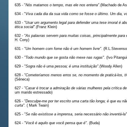
635 - "
Nós matamos o tempo, mas ele nos enterra"
.(Machado de As
634 - "
Viva cada dia da sua vida como se fosse o último. Um dia, v
633 -
"Usar um argumento legal para defender uma tese imoral é abusa
ética social"
.(Franz Klein)
632 -
"As palavras servem para muitas coisas, principalmente para
H. Cony)
631 -
"Um homem com fome não é um homem livre"
. (R.L.Stevenso
630 -
"Todo mundo que se gosta não mexe nas rugas"
. (Ivo Pitangui
629 -
"Sogra não é uma pessoa; é uma instituição"
.(Woody Allen)
628 -
"Cometeríamos menos erros se, no momento de praticá-los, 
(Sêneca)
627 -
"Casar é trocar a admiração de várias mulheres pela crítica d
um marido estressado)
626 -
"Desculpe-me por ter escrito uma carta tão longa; é que eu n
curta".
( Mark Twain)
625 -
"Se não existisse a imprensa, seria necessário não inventá-la"
624 -
"Você é aquilo que você pensa que é"
. (Buda)