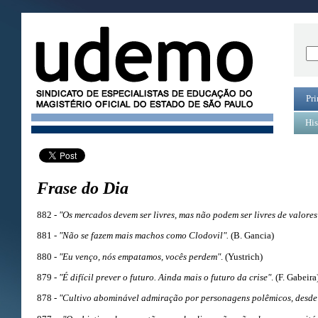
Pri
His
Frase do Dia
882 -
"Os mercados devem ser livres, mas não podem ser livres de valores 
881
- "Não se fazem mais machos como Clodovil".
(B. Gancia)
880 -
"Eu venço, nós empatamos, vocês perdem"
. (Yustrich)
879 -
"É difícil prever o futuro. Ainda mais o futuro da crise"
. (F. Gabeira
878 -
"Cultivo abominável admiração por personagens polêmicos, desde 