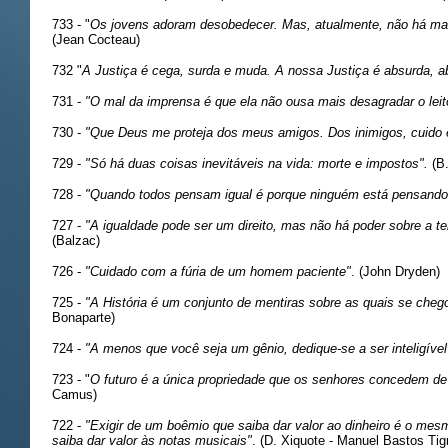
733 - "
Os jovens adoram desobedecer. Mas, atualmente, não há mai
(Jean Cocteau)
732 "
A Justiça é cega, surda e muda. A nossa Justiça é absurda, 
731 -
"O mal da imprensa é que ela não ousa mais desagradar o leit
730 -
"Que Deus me proteja dos meus amigos. Dos inimigos, cuido 
729 -
"Só há duas coisas inevitáveis na vida: morte e impostos".
(B.
728 -
"Quando todos pensam igual é porque ninguém está pensando
727 -
"A igualdade pode ser um direito, mas não há poder sobre a ter
(Balzac)
726 -
"Cuidado com a fúria de um homem paciente"
. (John Dryden)
725 -
"A História é um conjunto de mentiras sobre as quais se cheg
Bonaparte)
724 -
"A menos que você seja um gênio, dedique-se a ser inteligível
723 - "
O futuro é a única propriedade que os senhores concedem de
Camus)
722 -
"Exigir de um boêmio que saiba dar valor ao dinheiro é o me
saiba dar valor às notas musicais"
. (D. Xiquote - Manuel Bastos Tig