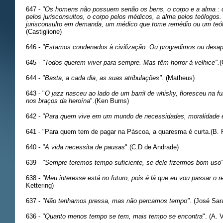
647 -
"Os homens não possuem senão os bens, o corpo e a alma : o
pelos jurisconsultos, o corpo pelos médicos, a alma pelos teólogos.
jurisconsulto em demanda, um médico que tome remédio ou um teól
(Castiglione)
646 -
"Estamos condenados à civilização. Ou progredimos ou desa
645 -
"Todos querem viver para sempre. Mas têm horror à velhice".
(
644 -
"Basta, a cada dia, as suas atribulações"
. (Matheus)
643 - "
O jazz nasceu ao lado de um barril de whisky, floresceu na
nos braços da heroína
".(Ken Burns)
642 -
"Para quem vive em um mundo de necessidades, moralidade é
641 - "Para quem tem de pagar na Páscoa, a quaresma é curta.(B. F
640 -
"A vida necessita de pausas
".(C.D.de Andrade)
639 -
"Sempre teremos tempo suficiente, se dele fizermos bom uso
638 -
"Meu interesse está no futuro, pois é lá que eu vou passar o r
Kettering)
637 -
"Não tenhamos pressa, mas não percamos tempo"
. (José Sa
636 -
"Quanto menos tempo se tem, mais tempo se encontra
". (A. 