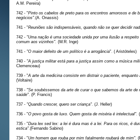
A.M. Pereira)
742 - "
Pinto os cabelos de preto para os encontros amorosos e de b
negócios"
.(A. Onassis)
741 - "
Reuniões são indispensáveis, quando não se quer decidir nad
742 -
"Uma nação é uma sociedade unida por uma ilusão a respeito 
comum aos vizinhos".
(W.R. Inge)
741 -
"O maior defeito de um político é a arrogância
". ( Aristóteles)
740 -
"A justiça militar está para a justiça assim como a música mili
Clemenceau)
739 - "
A arte da medicina consiste em distrair o paciente, enquanto
(Voltaire)
738 -
"Se soubéssemos da arte de curar o que sabemos da arte de 
saúde"
. (P. Francis)
737 -
"Quando crescer, quero ser criança".
(J. Heller)
736 - "
O povo gosta de luxo. Quem gosta de miséria é intelectual".
735 - "
Dura lex sed lex: a lei é dura mas é a lei. Para os ricos, é dur
estica"
.(Fernando Sabino)
734 - "
Um homem que rouba por mim fatalmente roubará de mim".
(