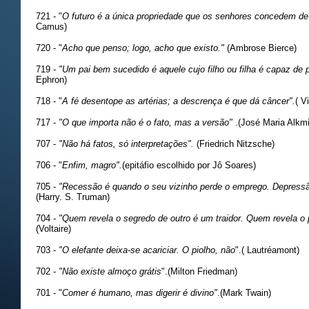
721 - "
O futuro é a única propriedade que os senhores concedem de
Camus)
720 - "
Acho que penso; logo, acho que existo."
(Ambrose Bierce)
719 -
"Um pai bem sucedido é aquele cujo filho ou filha é capaz de p
Ephron)
718 - "
A fé desentope as artérias; a descrença é que dá câncer".
( V
717 -
"O que importa não é o fato, mas a versão"
.(José Maria Alkm
707 -
"Não há fatos, só interpretações".
(Friedrich Nitzsche)
706 - "
Enfim, magro".
(epitáfio escolhido por Jô Soares)
705 -
"Recessão é quando o seu vizinho perde o emprego. Depressã
(Harry. S. Truman)
704 -
"Quem revela o segredo de outro é um traidor. Quem revela o 
(Voltaire)
703 -
"O elefante deixa-se acariciar. O piolho, não
".( Lautréamont)
702 -
"Não existe almoço grátis
".(Milton Friedman)
701 - "
Comer é humano, mas digerir é divino"
.(Mark Twain)