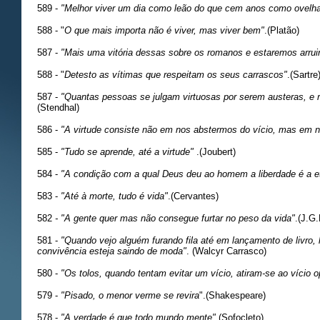
589 -
"Melhor viver um dia como leão do que cem anos como ovelha
588 - "
O que mais importa não é viver, mas viver bem"
.(Platão)
587 -
"Mais uma vitória dessas sobre os romanos e estaremos arru
588 - "
Detesto as vítimas que respeitam os seus carrascos"
.(Sartre
587 -
"Quantas pessoas se julgam virtuosas por serem austeras, e 
(Stendhal)
586 -
"A virtude consiste não em nos abstermos do vício, mas em 
585 -
"Tudo se aprende, até a virtude"
.(Joubert)
584 -
"A condição com a qual Deus deu ao homem a liberdade é a ete
583 -
"Até à morte, tudo é vida"
.(Cervantes)
582
- "A gente quer mas não consegue furtar no peso da vida"
.(J.G
581 -
"Quando vejo alguém furando fila até em lançamento de livro,
convivência esteja saindo de moda"
. (Walcyr Carrasco)
580 -
"Os tolos, quando tentam evitar um vício, atiram-se ao vício o
579 -
"Pisado, o menor verme se revira
".(Shakespeare)
578 -
"A verdade é que todo mundo mente".
(Sofocleto)