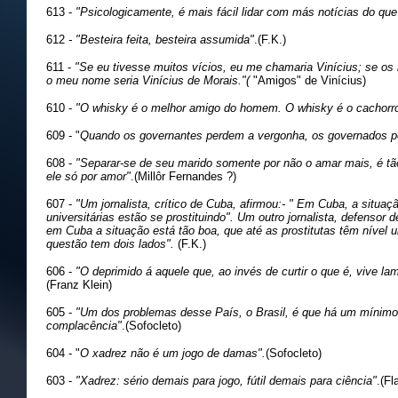
613 -
"Psicologicamente, é mais fácil lidar com más notícias do que
612
- "Besteira feita, besteira assumida"
.(F.K.)
611 -
"Se eu tivesse muitos vícios, eu me chamaria Vinícius; se os
o meu nome seria Vinícius de Morais."(
"Amigos" de Vinícius)
610 -
"O whisky é o melhor amigo do homem. O whisky é o cachorro
609 - "
Quando os governantes perdem a vergonha, os governados p
608 -
"Separar-se de seu marido somente por não o amar mais, é tã
ele só por amor"
.(Millôr Fernandes ?)
607 -
"Um jornalista, crítico de Cuba, afirmou:- " Em Cuba, a situaç
universitárias estão se prostituindo". Um outro jornalista, defensor 
em Cuba a situação está tão boa, que até as prostitutas têm nível un
questão tem dois lados".
(F.K.)
606 -
"O deprimido á aquele que, ao invés de curtir o que é, vive la
(Franz Klein)
605 -
"Um dos problemas desse País, o Brasil, é que há um mínim
complacência"
.(Sofocleto)
604 - "
O xadrez não é um jogo de damas".
(Sofocleto)
603 -
"Xadrez: sério demais para jogo, fútil demais para ciência"
.(Fl