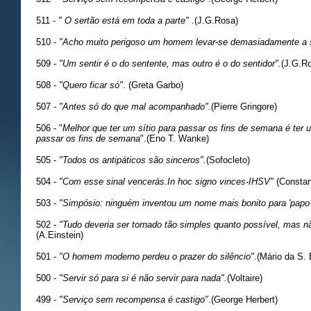
511 -
" O sertão está em toda a parte"
.(J.G.Rosa)
510 -
"Acho muito perigoso um homem levar-se demasiadamente a s
509 -
"Um sentir é o do sentente, mas outro é o do sentidor".
(J.G.R
508 -
"Quero ficar só"
. (Greta Garbo)
507 -
"Antes só do que mal acompanhado"
.(Pierre Gringore)
506 - "
Melhor que ter um sítio para passar os fins de semana é ter
passar os fins de semana
".(Eno T. Wanke)
505 -
"Todos os antipáticos são sinceros".
(Sofocleto)
504 -
"Com esse sinal vencerás.In hoc signo vinces-IHSV"
(Constan
503 -
"Simpósio: ninguém inventou um nome mais bonito para 'papo-
502 -
"Tudo deveria ser tornado tão simples quanto possível, mas n
(A.Einstein)
501 -
"O homem moderno perdeu o prazer do silêncio"
.(Mário da S. 
500 -
"Servir só para si é não servir para nada".
(Voltaire)
499 -
"Serviço sem recompensa é castigo"
.(George Herbert)