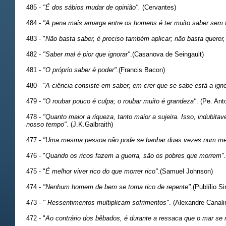
485 -
"É dos sábios mudar de opinião".
(Cervantes)
484 -
"A pena mais amarga entre os homens é ter muito saber sem t
483 - "
Não basta saber, é preciso também aplicar; não basta querer,
482 -
"Saber mal é pior que ignorar"
.(Casanova de Seingault)
481 -
"O próprio saber é poder"
.(Francis Bacon)
480 -
"A ciência consiste em saber; em crer que se sabe está a ign
479 -
"O roubar pouco é culpa; o roubar muito é grandeza"
. (Pe. Ant
478 -
"Quanto maior a riqueza, tanto maior a sujeira. Isso, indubita
nosso tempo"
. (J.K.Galbraith)
477 -
"Uma mesma pessoa não pode se banhar duas vezes num me
476 - "
Quando os ricos fazem a guerra, são os pobres que morrem".
475 - "
É melhor viver rico do que morrer rico"
.(Samuel Johnson)
474 -
"Nenhum homem de bem se torna rico de repente".
(Publílio Si
473 -
" Ressentimentos multiplicam sofrimentos"
. (Alexandre Canalin
472 - "
Ao contrário dos bêbados, é durante a ressaca que o mar se 