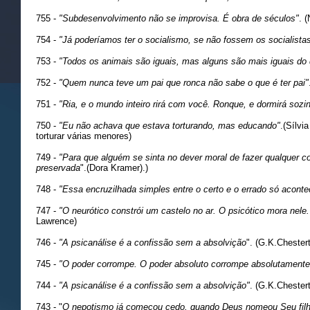
755 -
"Subdesenvolvimento não se improvisa. É obra de séculos"
. 
754 -
"Já poderíamos ter o socialismo, se não fossem os socialista
753 -
"Todos os animais são iguais, mas alguns são mais iguais do 
752 -
"Quem nunca teve um pai que ronca não sabe o que é ter pai"
751 -
"Ria, e o mundo inteiro rirá com você. Ronque, e dormirá sozi
750 -
"Eu não achava que estava torturando, mas educando"
.(Sílvi
torturar várias menores)
749 -
"Para que alguém se sinta no dever moral de fazer qualquer co
preservada
".(Dora Kramer).)
748 -
"Essa encruzilhada simples entre o certo e o errado só aconte
747 -
"O neurótico constrói um castelo no ar. O psicótico mora nele. 
Lawrence)
746 -
"A psicanálise é a confissão sem a absolvição
". (G.K.Chester
745 -
"O poder corrompe. O poder absoluto corrompe absolutamente
744 -
"A psicanálise é a confissão sem a absolvição"
. (G.K.Chester
743 - "
O nepotismo já começou cedo, quando Deus nomeou Seu filh