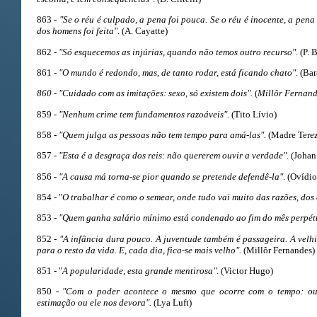
863 -
"Se o réu é culpado, a pena foi pouca. Se o réu é inocente, a pena
dos homens foi feita"
. (A. Cayatte)
862 -
"Só esquecemos as injúrias, quando não temos outro recurso"
. (P. 
861 -
"O mundo é redondo, mas, de tanto rodar, está ficando chato"
. (Bar
860 - "Cuidado com as imitações: sexo, só existem dois".
(
Millôr Fernand
859 -
"Nenhum crime tem fundamentos razoáveis".
(Tito Lívio)
858 -
"Quem julga as pessoas não tem tempo para amá-las".
(Madre Terez
857 -
"Esta é a desgraça dos reis: não quererem ouvir a verdade".
(Johan
856 -
"A causa má torna-se pior quando se pretende defendê-la"
. (Ovídio
854 - "
O trabalhar é como o semear, onde tudo vai muito das razões, dos 
853 -
"Quem ganha salário mínimo está condenado ao fim do mês perpét
852 -
"A infância dura pouco. A juventude também é passageira. A velhic
para o resto da vida. E, cada dia, fica-se mais velho".
(Millôr Fernandes)
851 - "
A popularidade, esta grande mentirosa"
. (Victor Hugo)
850 -
"Com o poder acontece o mesmo que ocorre com o tempo: ou
estimação ou ele nos devora".
(Lya Luft)