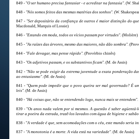
849 - "
O ser humano precisa fantasiar - e acreditar na fantasia"
. (W. Sha
848 -
"Nós somos feitos das mesmas matérias dos sonhos"
. (W. Shakespea
847 -
"Ser depositário da confiança de outros é maior distinção do que
Macdonald, Marquis of Lossie)
846 -
"Estando em moda, todos os vícios passam por virtudes"
. (Molière)
845 -
"As raízes das árvores, mesmo das maiores, não dão sombra"
. (Prov
844 -
"Fale devagar, mas pense rápido"
. (Provérbio chinês)
843 -
"Os adjetivos passam, e os substantivos ficam"
. (M. de Assis)
842 -
"Não se pode exigir da extrema juventude a exata ponderação das
ao entusiasmo"
. (M. de Assis)
841 -
"Quem pode impedir que o povo queira ser mal governado? É um d
leis"
. (M. de Assis)
840 -
"Há coisas que, não se entendendo logo, nunca mais se entendem"
.
839 - "
Os anos nada valem por si mesmos. A questão é saber agüentá-lo
tirar a poeira da estrada, trazê-los lavados com água de higiene e sabão 
838 - "
A verdade é que, sem acomodações com o céu, este mundo seria in
837 -
"A monotonia é a morte. A vida está na variedade"
. (M. de Assis)