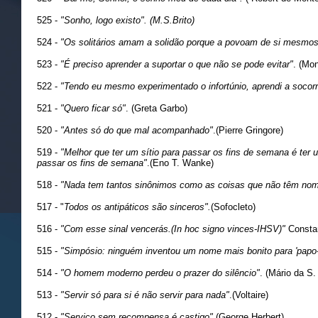
525 -
"Sonho, logo existo". (M.S.Brito)
524 -
"Os solitários amam a solidão porque a povoam de si mesmos
523 -
"É preciso aprender a suportar o que não se pode evitar"
. (Mo
522 -
"Tendo eu mesmo experimentado o infortúnio, aprendi a socorre
521 -
"Quero ficar só"
. (Greta Garbo)
520 -
"Antes só do que mal acompanhado"
.(Pierre Gringore)
519 -
"Melhor que ter um sítio para passar os fins de semana é ter
passar os fins de semana"
.(Eno T. Wanke)
518 -
"Nada tem tantos sinônimos como as coisas que não têm no
517 - "
Todos os antipáticos são sinceros".
(Sofocleto)
516 -
"Com esse sinal vencerás.(In hoc signo vinces-IHSV)"
Consta
515 -
"Simpósio: ninguém inventou um nome mais bonito para 'papo-
514 -
"O homem moderno perdeu o prazer do silêncio"
. (Mário da S. 
513 -
"Servir só para si é não servir para nada"
.(Voltaire)
512 -
"Serviço sem recompensa é castigo"
.(George Herbert)