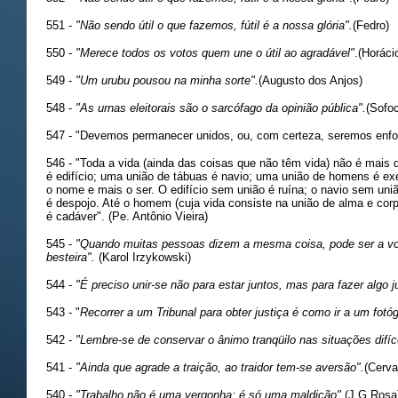
551 -
"Não sendo útil o que fazemos, fútil é a nossa glória".
(Fedro)
550 -
"Merece todos os votos quem une o útil ao agradável"
.(Horáci
549 -
"Um urubu pousou na minha sorte".
(Augusto dos Anjos)
548 -
"As urnas eleitorais são o sarcófago da opinião pública".
(Sofoc
547 - "Devemos permanecer unidos, ou, com certeza, seremos enfo
546 - "Toda a vida (ainda das coisas que não têm vida) não é mais
é edifício; uma união de tábuas é navio; uma união de homens é exé
o nome e mais o ser. O edifício sem união é ruína; o navio sem uniã
é despojo. Até o homem (cuja vida consiste na união de alma e co
é cadáver". (Pe. Antônio Vieira)
545 -
"Quando muitas pessoas dizem a mesma coisa, pode ser a v
besteira".
(Karol Irzykowski)
544 -
"É preciso unir-se não para estar juntos, mas para fazer algo j
543 - "
Recorrer a um Tribunal para obter justiça é como ir a um fotóg
542 -
"Lembre-se de conservar o ânimo tranqüilo nas situações difíc
541 -
"Ainda que agrade a traição, ao traidor tem-se aversão".
(Cerva
540 -
"Trabalho não é uma vergonha; é só uma maldição"
.(J.G.Rosa