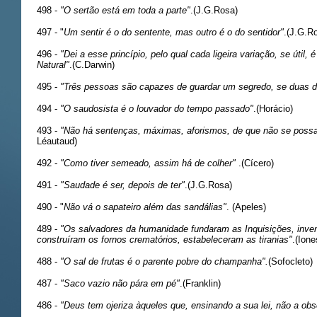
498 -
"O sertão está em toda a parte"
.(J.G.Rosa)
497 - "
Um sentir é o do sentente, mas outro é o do sentidor"
.(J.G.R
496 -
"Dei a esse princípio, pelo qual cada ligeira variação, se útil
Natural"
.(C.Darwin)
495 -
"Três pessoas são capazes de guardar um segredo, se duas d
494 -
"O saudosista é o louvador do tempo passado"
.(Horácio)
493 -
"Não há sentenças, máximas, aforismos, de que não se possa 
Léautaud)
492 -
"Como tiver semeado, assim há de colher"
.(Cícero)
491 -
"Saudade é ser, depois de ter"
.(J.G.Rosa)
490 - "
Não vá o sapateiro além das sandálias"
. (Apeles)
489 -
"Os salvadores da humanidade fundaram as Inquisições, inv
construíram os fornos crematórios, estabeleceram as tiranias"
.(Ione
488 -
"O sal de frutas é o parente pobre do champanha".
(Sofocleto)
487 -
"Saco vazio não pára em pé"
.(Franklin)
486 -
"Deus tem ojeriza àqueles que, ensinando a sua lei, não a ob