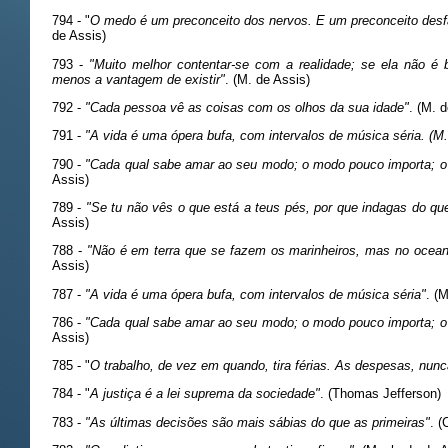
794 - "
O medo é um preconceito dos nervos. E um preconceito desfa
de Assis)
793 -
"Muito melhor contentar-se com a realidade; se ela não é 
menos a vantagem de existir"
. (M. de Assis)
792 -
"Cada pessoa vê as coisas com os olhos da sua idade"
. (M. 
791 -
"A vida é uma ópera bufa, com intervalos de música séria. (M.
790 -
"Cada qual sabe amar ao seu modo; o modo pouco importa; o 
Assis)
789 -
"Se tu não vês o que está a teus pés, por que indagas do qu
Assis)
788 -
"Não é em terra que se fazem os marinheiros, mas no ocean
Assis)
787 -
"A vida é uma ópera bufa, com intervalos de música séria"
. (
786 -
"Cada qual sabe amar ao seu modo; o modo pouco importa; o 
Assis)
785 - "
O trabalho, de vez em quando, tira férias. As despesas, nunc
784 - "
A justiça é a lei suprema da sociedade"
. (Thomas Jefferson)
783 -
"As últimas decisões são mais sábias do que as primeiras"
. (