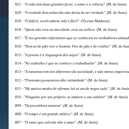
821 -
"A vida tem duas grandes faces: o amor e a ciência"
. (M. de Assis)
820 -
"A verdade desconhecida não deixa de ser verdade"
. (M. de Assis)
819 -
"O difícil, vocês sabem, não é fácil"
. (Vicente Matheus)
818 -
"Quem não erra na mocidade, erra na velhice.
(M. de Assis)
817 -
"É nos grandes infortúnios que se conhecem as verdadeiras amizad
816 -
"Nem só de pão vive o homem. Vive de pão e de crédito"
. (M. de Ass
815 -
"A poesia é a linguagem dos anjos"
. (M. de Assis)
814 - "
No trabalho é que se conhece o trabalhador".
(M. de Assis)
813 - "
A natureza tem leis diferentes da sociedade, e não menos imperios
812 -
"Pronomes possessivos dão intimidade"
. (M. de Assis)
811 - "
Há muitos modos de afirmar, há só um de negar tudo"
. (M. de Assis
810 - "Ninguém, por ato próprio, se amarra a um cadáver". (M. de Assis)
809 - "Os provérbios mentem". (M. de Assis)
808 - "O tempo é um grande médico". (M. de Assis)
807 - "O amor que calcula não é amor". (
M
. de Assis)