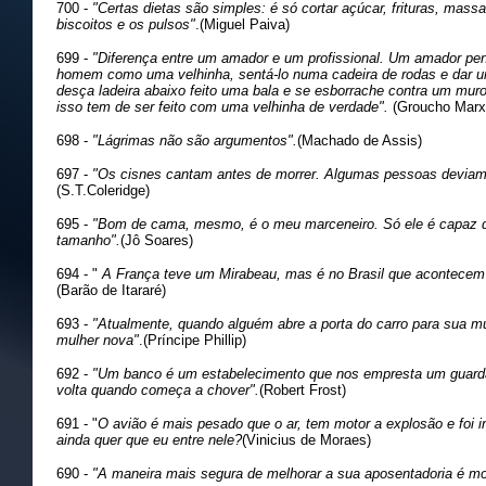
700 -
"Certas dietas são simples: é só cortar açúcar, frituras, mass
biscoitos e os pulsos"
.(Miguel Paiva)
699 -
"Diferença entre um amador e um profissional. Um amador pe
homem como uma velhinha, sentá-lo numa cadeira de rodas e dar um
desça ladeira abaixo feito uma bala e se esborrache contra um muro
isso tem de ser feito com uma velhinha de verdade".
(Groucho Marx
698 -
"Lágrimas não são argumentos".
(Machado de Assis)
697 -
"Os cisnes cantam antes de morrer. Algumas pessoas deviam 
(S.T.Coleridge)
695 -
"Bom de cama, mesmo, é o meu marceneiro. Só ele é capaz 
tamanho".
(Jô Soares)
694 - "
A França teve um Mirabeau, mas é no Brasil que acontecem 
(Barão de Itararé)
693 -
"Atualmente, quando alguém abre a porta do carro para sua m
mulher nova"
.(Príncipe Phillip)
692 -
"Um banco é um estabelecimento que nos empresta um guarda
volta quando começa a chover".
(Robert Frost)
691 - "
O avião é mais pesado que o ar, tem motor a explosão e foi i
ainda quer que eu entre nele?
(Vinicius de Moraes)
690 -
"A maneira mais segura de melhorar a sua aposentadoria é mo