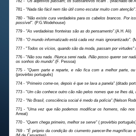
782 -
"Os adjetivos passam; os substantivos ficam".
(Machado de A
781 -
"Nada tão fácil nem tão útil como escutar muito com atenção"
780 -
"Não existe cura verdadeira para os cabelos brancos. Por is
possível"
. (P.G.Wodehouse)
779 -
"As verdadeiras fronteiras são as do pensamento"
.(A.H. Ali)
778 -
"O mundo informatizado está cada vez mais ignorantizado"
. (
777 - "
Todos os vícios, quando são da moda, passam por virtudes"
.
776 - "
Não sou nada. /Nunca serei nada. /Não posso querer ser nad
os sonhos do mundo"
.(F. Pessoa)
775 -
"Quem parte e reparte, e não fica com a melhor parte, ou é
(provérbio português)
774 -
"Primeiro come-se, depois é que se lava a panela"
.(ditado por
773 - "
Um cão conhece outro cão não pelos nomes que se lhes dá, 
772 -
"No Brasil, consciência social é medo da polícia"
.(Nelson Rodr
771 -
"Uma vez que não podemos modificar os homens, não nos c
Arreat)
770 -
"Quem chega primeiro, melhor se serve"
( provérbio português
769 -
"É próprio da condição do ciumento parecer-lhe magníficas 
(M.de Cervantes)