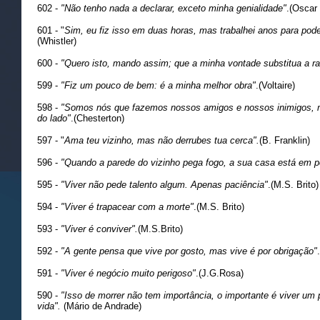
602 -
"Não tenho nada a declarar, exceto minha genialidade"
.(Oscar
601 - "
Sim, eu fiz isso em duas horas, mas trabalhei anos para pod
(Whistler)
600 -
"Quero isto, mando assim; que a minha vontade substitua a ra
599 -
"Fiz um pouco de bem: é a minha melhor obra"
.(Voltaire)
598 -
"Somos nós que fazemos nossos amigos e nossos inimigos, m
do lado"
.(Chesterton)
597 - "
Ama teu vizinho, mas não derrubes tua cerca".
(B. Franklin)
596 -
"Quando a parede do vizinho pega fogo, a sua casa está em p
595 -
"Viver não pede talento algum. Apenas paciência"
.(M.S. Brito)
594 -
"Viver é trapacear com a morte"
.(M.S. Brito)
593 -
"Viver é conviver".
(M.S.Brito)
592 -
"A gente pensa que vive por gosto, mas vive é por obrigação"
591 -
"Viver é negócio muito perigoso"
.(J.G.Rosa)
590 -
"Isso de morrer não tem importância, o importante é viver um
vida".
(Mário de Andrade)