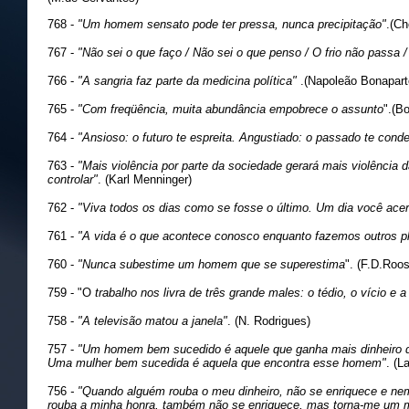
768 -
"Um homem sensato pode ter pressa, nunca precipitação"
.(Ch
767
-
"
Não sei o que faço / Não sei o que penso / O frio não passa /
766 -
"A sangria faz parte da medicina política"
.(Napoleão Bonapart
765 -
"Com freqüência, muita abundância empobrece o assunto
".(Bo
764 -
"Ansioso: o futuro te espreita. Angustiado: o passado te cond
763 -
"Mais violência por parte da sociedade gerará mais violência
controlar"
. (Karl Menninger)
762 -
"Viva todos os dias como se fosse o último. Um dia você acer
761 -
"A vida é o que acontece conosco enquanto fazemos outros p
760 -
"Nunca subestime um homem que se superestima
". (F.D.Roos
759 - "O
trabalho nos livra de três grande males: o tédio, o vício e 
758 -
"A televisão matou a janela"
. (N. Rodrigues)
757 -
"Um homem bem sucedido é aquele que ganha mais dinheiro d
Uma mulher bem sucedida é aquela que encontra esse homem"
. (L
756
- "Quando alguém rouba o meu dinheiro, não se enriquece e n
rouba a minha honra, também não se enriquece, mas torna-me um 