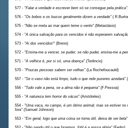
577 -
"Falar a verdade e escrever bem só se consegue pela prática"
576 -
"Os bobos e os loucos geralmente dizem a verdade"
.( R.Burto
575 -
"Não se meta ao mar quem teme o vento"
.(Metastásio)
574 -
"A única salvação para os vencidos é não esperarem salvaçã
573 -
"Ai dos vencidos!"
(Breno)
572 -
"Ensina-me a vencer, se puder; se não puder, ensina-me a per
571 -
"A velhice é, por si só, uma doença"
.(Terêncio)
570 -
"Poucas pessoas sabem ser velhas"
.(La Rochefoucauld)
557 -
"Se o vaso não está limpo, tudo o que nele puseres azedará".
556 -
"Tudo vale a pena, se a alma não é pequena"
.(F.Pessoa)
555 -
"A natureza tem horror do vácuo".
(Aristóteles)
554 -
"Uma vaca, no campo, é um ótimo animal; mas se estiver no 
fora"
.(Samuel Johnson)
553 -
"Em geral, logo que uma coisa se torna útil, deixa de ser bela
"
552 - "
Não sendo útil o que fazemos, fútil é a nossa glória"
.(Fedro)