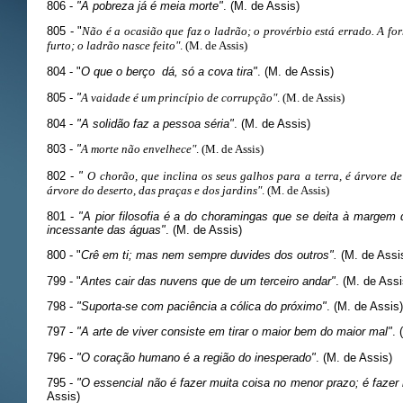
806 -
"A pobreza já é meia morte"
. (M. de Assis)
805 - "
Não é a ocasião que faz o ladrão; o provérbio está errado. A for
furto; o ladrão nasce feito"
. (M. de Assis)
804 - "
O que o berço dá, só a cova tira"
. (M. de Assis)
805 -
"
A vaidade é um princípio de corrupção"
. (M. de Assis)
804 -
"A solidão faz a pessoa séria"
. (M. de Assis)
803 -
"
A morte não envelhece"
. (M. de Assis)
802 -
"
O chorão, que inclina os seus galhos para a terra, é árvore de 
árvore do deserto, das praças e dos jardins"
. (M. de Assis)
801 -
"A pior filosofia é a do choramingas que se deita à margem d
incessante das águas"
. (M. de Assis)
800 - "
Crê em ti; mas nem sempre duvides dos outros".
(M. de Assi
799 - "
Antes cair das nuvens que de um terceiro andar"
. (M. de Assi
798 -
"Suporta-se com paciência a cólica do próximo"
. (M. de Assis)
797 -
"A arte de viver consiste em tirar o maior bem do maior mal"
. 
796 -
"O coração humano é a região do inesperado"
. (M. de Assis)
795 -
"O essencial não é fazer muita coisa no menor prazo; é fazer m
Assis)