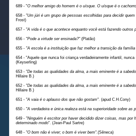
689 - "
O melhor amigo do homem é o uísque. O uísque é o cachorro
658 -
"Um júri é um grupo de pessoas escolhidas para decidir quem
Frost)
657 -
"A vida é o que acontece enquanto você está fazendo outros 
656 -
"Pode a virtude ser ensinada?"
(Platão)
655 -
"A escola é a instituição que faz melhor a transição da famíli
654 - "Aquele que nunca foi criança verdadeiramente infantil, nun
(Keyserling)
653 -
"De todas as qualidades da alma, a mais eminente é a sabedori
Hillaire B.)
652 -
"De todas as qualidades da alma, a mais eminente é a sabedori
Hillaire B.)
651 -
"A vaia é o aplauso dos que não gostam"
. (apud C.H.Cony)
650 -
"A verdadeira e única realeza está na superioridade sobre as p
649 -
"Ninguém é escritor por haver decidido dizer coisas, mas por h
determinado modo
". (Jean-Paul Sartre)
648 -
"O bom não é viver; o bom é viver bem".
(Sêneca)