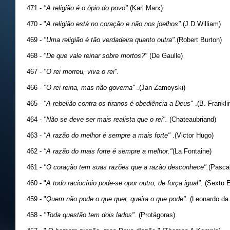
471 -
"A religião é o ópio do povo"
.(Karl Marx)
470 - "
A religião está no coração e não nos joelhos"
.(J.D.William)
469 -
"Uma religião é tão verdadeira quanto outra"
.(Robert Burton)
468 -
"De que vale reinar sobre mortos?"
(De Gaulle)
467 -
"O rei morreu, viva o rei".
466
- "O rei reina, mas não governa"
.(Jan Zamoyski)
465 -
"A rebelião contra os tiranos é obediência a Deus"
.(B. Frankli
464 -
"Não se deve ser mais realista que o rei".
(Chateaubriand)
463 -
"A razão do melhor é sempre a mais forte"
.(Victor Hugo)
462 -
"A razão do mais forte é sempre a melhor."
(La Fontaine)
461 -
"O coração tem suas razões que a razão desconhece".
(Pascal
460 - "
A todo raciocínio pode-se opor outro, de força igual".
(Sexto E
459 - "
Quem não pode o que quer, queira o que pode"
. (Leonardo da 
458 -
"Toda questão tem dois lados".
(Protágoras)