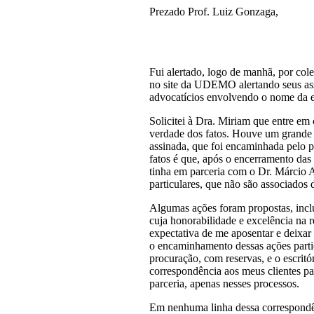
Prezado Prof. Luiz Gonzaga,
Fui alertado, logo de manhã, por col
no site da UDEMO alertando seus ass
advocatícios envolvendo o nome da e
Solicitei à Dra. Miriam que entre em
verdade dos fatos. Houve um grande 
assinada, que foi encaminhada pelo 
fatos é que, após o encerramento das 
tinha em parceria com o Dr. Márcio A
particulares, que não são associad
Algumas ações foram propostas, incl
cuja honorabilidade e excelência na 
expectativa de me aposentar e deixar 
o encaminhamento dessas ações parti
procuração, com reservas, e o escri
correspondência aos meus clientes par
parceria, apenas nesses processos.
Em nenhuma linha dessa correspond