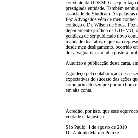
convênio da UDEMO e sequer faço qu
prestigiada entidade. Também nenhu
associado do Sindicato. As palavras e
Foz Advogados vêm de meu conhecim
conheço o Dr. Wilson de Sousa Foz d
departamento jurídico da UDEMO, oc
gentileza de ser publicado novo co
realidade dos fatos, e que não repr
desde meu desligamento, ocorrido e
de salvaguardar a minha postura profi
Autorizo a publicação desta carta, em 
Agradeço pela colaboração, nesse sen
expectativas do sucesso das ações qu
como primado sempre por um bom rel
em alta conta.
Acredito, por isso, que esse equívoc
verdade e da justiça.
São Paulo, 4 de agosto de 2010
Dr. Antonio Marmo Petrere