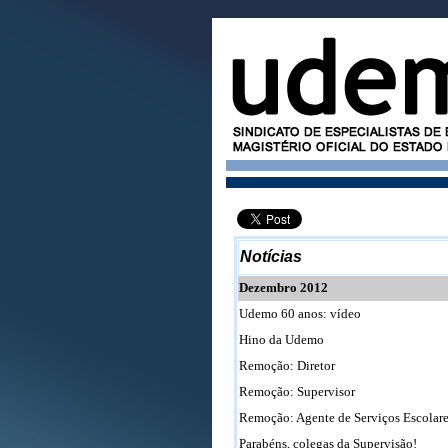
Notícias
Dezembro 2012
Udemo 60 anos: vídeo
Hino da Udemo
Remoção: Diretor
Remoção: Supervisor
Remoção: Agente de Serviços Escolar
Parabéns, colegas da Supervisão!