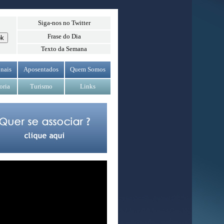
Siga-nos no Twitter
Frase do Dia
Texto da Semana
nais
Aposentados
Quem Somos
oria
Turismo
Links