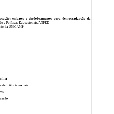
ucação: embates e desdobramentos para democratização da
ado e Políticas Educacionais/ANPED
ação da UNICAMP
ciliar
 deficiência no país
res
ucação