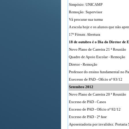
Simpósio: UNICAMP
Remoção: Supervisor
Vá procurar sua turma
A escola hoje e os alunos que não apr
17º Fórum: Abertura
18 de outubro é o Dia do Diretor de 
Novo Plano de Carreira 21 ª Reunião
Quadro de Apoio Escolar - Remoção
Diretor - Remoção
Professor do ensino fundamental no P
Execesso de PAD - Ofício nº 93/12
Setembro 2012
Novo Plano de Carreira 20 ª Reunião
Excesso de PAD - Casos
Excesso de PAD - Ofício nº 92/12
Excesso de PAD - 2ª fase
Aposentadoria por invalidez: Portaria