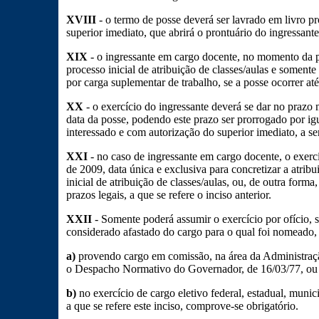
XVIII
- o termo de posse deverá ser lavrado em livro p
superior imediato, que abrirá o prontuário do ingressan
XIX
- o ingressante em cargo docente, no momento da po
processo inicial de atribuição de classes/aulas e soment
por carga suplementar de trabalho, se a posse ocorrer at
XX
- o exercício do ingressante deverá se dar no prazo 
data da posse, podendo este prazo ser prorrogado por ig
interessado e com autorização do superior imediato, a se
XXI
- no caso de ingressante em cargo docente, o exercí
de 2009, data única e exclusiva para concretizar a atribu
inicial de atribuição de classes/aulas, ou, de outra forma,
prazos legais, a que se refere o inciso anterior.
XXII
- Somente poderá assumir o exercício por ofício, 
considerado afastado do cargo para o qual foi nomeado, 
a)
provendo cargo em comissão, na área da Administraçã
o Despacho Normativo do Governador, de 16/03/77, ou
b)
no exercício de cargo eletivo federal, estadual, munici
a que se refere este inciso, comprove-se obrigatório.