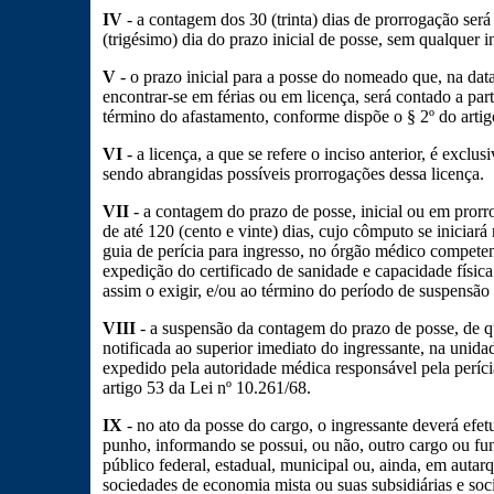
IV
- a contagem dos 30 (trinta) dias de prorrogação ser
(trigésimo) dia do prazo inicial de posse, sem qualquer i
V
- o prazo inicial para a posse do nomeado que, na da
encontrar-se em férias ou em licença, será contado a par
término do afastamento, conforme dispõe o § 2º do artig
VI
- a licença, a que se refere o inciso anterior, é exclu
sendo abrangidas possíveis prorrogações dessa licença.
VII
- a contagem do prazo de posse, inicial ou em prorr
de até 120 (cento e vinte) dias, cujo cômputo se iniciar
guia de perícia para ingresso, no órgão médico competen
expedição do certificado de sanidade e capacidade física
assim o exigir, e/ou ao término do período de suspensão 
VIII
- a suspensão da contagem do prazo de posse, de que
notificada ao superior imediato do ingressante, na unidad
expedido pela autoridade médica responsável pela períc
artigo 53 da Lei nº 10.261/68.
IX
- no ato da posse do cargo, o ingressante deverá efet
punho, informando se possui, ou não, outro cargo ou fu
público federal, estadual, municipal ou, ainda, em autar
sociedades de economia mista ou suas subsidiárias e soc