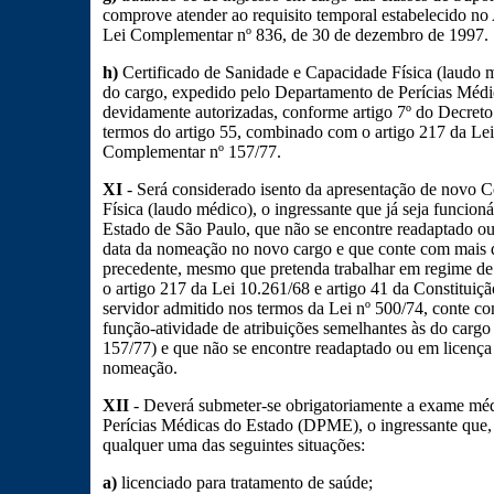
comprove atender ao requisito temporal estabelecido no A
Lei Complementar nº 836, de 30 de dezembro de 1997.
h)
Certificado de Sanidade e Capacidade Física (laudo m
do cargo, expedido pelo Departamento de Perícias Méd
devidamente autorizadas, conforme artigo 7º do Decreto
termos do artigo 55, combinado com o artigo 217 da Lei
Complementar nº 157/77.
XI
- Será considerado isento da apresentação de novo C
Física (laudo médico), o ingressante que já seja funcio
Estado de São Paulo, que não se encontre readaptado ou
data da nomeação no novo cargo e que conte com mais de
precedente, mesmo que pretenda trabalhar em regime d
o artigo 217 da Lei 10.261/68 e artigo 41 da Constituiçã
servidor admitido nos termos da Lei nº 500/74, conte co
função-atividade de atribuições semelhantes às do cargo
157/77) e que não se encontre readaptado ou em licença 
nomeação.
XII
- Deverá submeter-se obrigatoriamente a exame mé
Perícias Médicas do Estado (DPME), o ingressante que,
qualquer uma das seguintes situações:
a)
licenciado para tratamento de saúde;