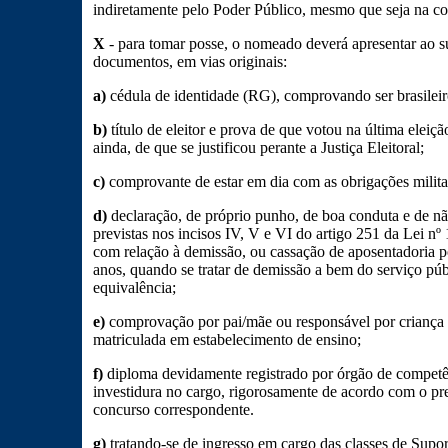
indiretamente pelo Poder Público, mesmo que seja na c
X
- para tomar posse, o nomeado deverá apresentar ao su
documentos, em vias originais:
a)
cédula de identidade (RG), comprovando ser brasileir
b)
título de eleitor e prova de que votou na última eleiç
ainda, de que se justificou perante a Justiça Eleitoral;
c)
comprovante de estar em dia com as obrigações milita
d)
declaração, de próprio punho, de boa conduta e de não
previstas nos incisos IV, V e VI do artigo 251 da Lei nº
com relação à demissão, ou cassação de aposentadoria po
anos, quando se tratar de demissão a bem do serviço púb
equivalência;
e)
comprovação por pai/mãe ou responsável por criança 
matriculada em estabelecimento de ensino;
f)
diploma devidamente registrado por órgão de competê
investidura no cargo, rigorosamente de acordo com o pre
concurso correspondente.
g)
tratando-se de ingresso em cargo das classes de Sup