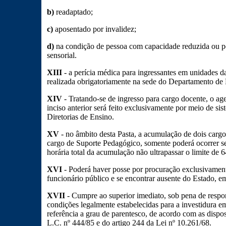
b)
readaptado;
c)
aposentado por invalidez;
d)
na condição de pessoa com capacidade reduzida ou por
sensorial.
XIII
- a perícia médica para ingressantes em unidades d
realizada obrigatoriamente na sede do Departamento de
XIV
- Tratando-se de ingresso para cargo docente, o ag
inciso anterior será feito exclusivamente por meio de si
Diretorias de Ensino.
XV
- no âmbito desta Pasta, a acumulação de dois carg
cargo de Suporte Pedagógico, somente poderá ocorrer se,
horária total da acumulação não ultrapassar o limite de 6
XVI
- Poderá haver posse por procuração exclusivament
funcionário público e se encontrar ausente do Estado, 
XVII
- Cumpre ao superior imediato, sob pena de respons
condições legalmente estabelecidas para a investidura em
referência a grau de parentesco, de acordo com as dispo
L.C. nº 444/85 e do artigo 244 da Lei nº 10.261/68.