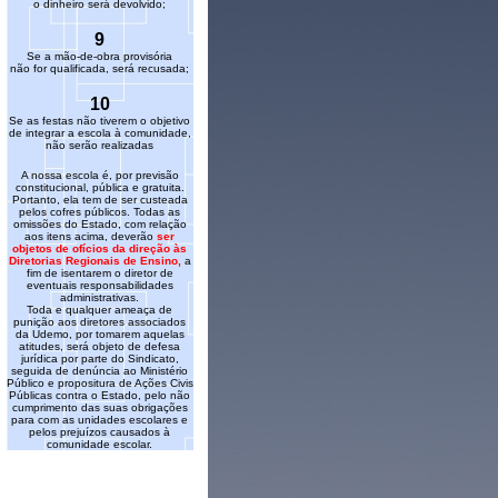
o dinheiro será devolvido;
9
Se a mão-de-obra provisória
não for qualificada, será recusada;
10
Se as festas não tiverem o objetivo
de integrar a escola à comunidade,
não serão realizadas
A nossa escola é, por previsão
constitucional, pública e gratuita.
Portanto, ela tem de ser custeada
pelos cofres públicos.
Todas as
omissões do Estado, com relação
aos itens acima, deverão
ser
objetos de ofícios da direção às
Diretorias Regionais de Ensino,
a
fim de isentarem o diretor de
eventuais responsabilidades
administrativas.
Toda e qualquer ameaça de
punição aos diretores associados
da Udemo, por tomarem aquelas
atitudes, será objeto de defesa
jurídica por parte do Sindicato,
seguida de denúncia ao Ministério
Público e propositura de Ações Civis
Públicas contra o Estado, pelo não
cumprimento das suas obrigações
para com as unidades escolares e
pelos prejuízos causados à
comunidade escolar.