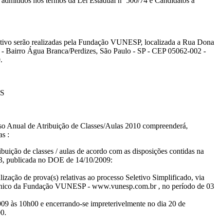
 admitidos nos termos da Lei Estadual nº 500/74 e Candidatos à
etivo serão realizadas pela Fundação VUNESP, localizada a Rua Dona
- Bairro Água Branca/Perdizes, São Paulo - SP - CEP 05062-002 -
.
IS
sso Anual de Atribuição de Classes/Aulas 2010 compreenderá,
s :
ribuição de classes / aulas de acordo com as disposições contidas na
3, publicada no DOE de 14/10/2009:
alização de prova(s) relativas ao processo Seletivo Simplificado, via
trônico da Fundação VUNESP - www.vunesp.com.br , no período de 03
09 às 10h00 e encerrando-se impreterivelmente no dia 20 de
0.