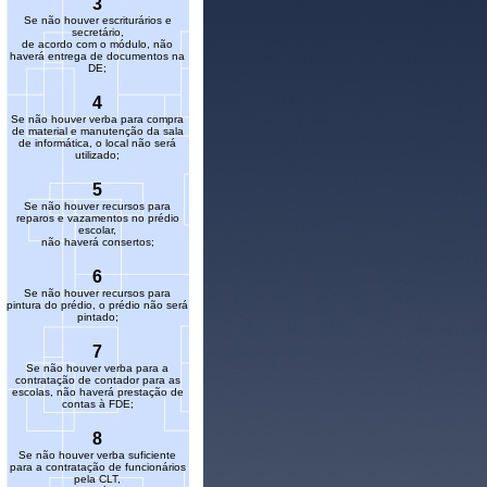
3
Se não houver escriturários e
secretário,
de acordo com o módulo, não
haverá entrega de documentos na
DE;
4
Se não houver verba para compra
de material e manutenção da sala
de informática, o local não será
utilizado;
5
Se não houver recursos para
reparos e vazamentos no prédio
escolar,
não haverá consertos;
6
Se não houver recursos para
pintura do prédio, o prédio não será
pintado;
7
Se não houver verba para a
contratação de contador para as
escolas, não haverá prestação de
contas à FDE;
8
Se não houver verba suficiente
para a contratação de funcionários
pela CLT,