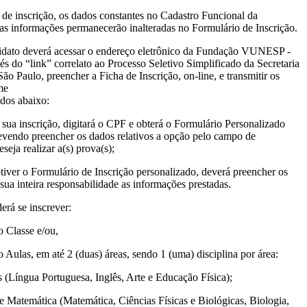
s de inscrição, os dados constantes no Cadastro Funcional da
as informações permanecerão inalteradas no Formulário de Inscrição.
ndidato deverá acessar o endereço eletrônico da Fundação VUNESP -
 do “link” correlato ao Processo Seletivo Simplificado da Secretaria
o Paulo, preencher a Ficha de Inscrição, on-line, e transmitir os
me
dos abaixo:
a sua inscrição, digitará o CPF e obterá o Formulário Personalizado
evendo preencher os dados relativos a opção pelo campo de
seja realizar a(s) prova(s);
tiver o Formulário de Inscrição personalizado, deverá preencher os
sua inteira responsabilidade as informações prestadas.
erá se inscrever:
 Classe e/ou,
 Aulas, em até 2 (duas) áreas, sendo 1 (uma) disciplina por área:
 (Língua Portuguesa, Inglês, Arte e Educação Física);
e Matemática (Matemática, Ciências Físicas e Biológicas, Biologia,