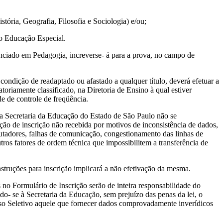
tória, Geografia, Filosofia e Sociologia) e/ou;
o Educação Especial.
enciado em Pedagogia, increverse- á para a prova, no campo de
 condição de readaptado ou afastado a qualquer título, deverá efetuar a
atoriamente classificado, na Diretoria de Ensino à qual estiver
de de controle de freqüência.
Secretaria da Educação do Estado de São Paulo não se
ação de inscrição não recebida por motivos de inconsistência de dados,
tadores, falhas de comunicação, congestionamento das linhas de
os fatores de ordem técnica que impossibilitem a transferência de
truções para inscrição implicará a não efetivação da mesma.
 no Formulário de Inscrição serão de inteira responsabilidade do
do- se à Secretaria da Educação, sem prejuízo das penas da lei, o
sso Seletivo aquele que fornecer dados comprovadamente inverídicos