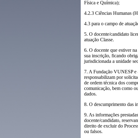
Física e Química);
4.2.3 Ciências Humanas (His
4.3 para o campo de atuaçã
5. O docente/candidato lic
atuação Classe.
6. O docente que estiver na
sua inscrição, ficando obrig
jurisdicionada a unidade se
7. A Fundação VUNESP e a 
responsabilizam por solicit
de ordem técnica dos compu
comunicação, bem como outr
dados.
8. O descumprimento das ins
9. As informações prestadas
docente/candidato, reservan
direito de excluir do Proce
ou falsos.