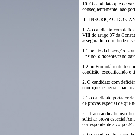
10. O candidato que deixar d
conseqüentemente, não pode
II - INSCRIÇÃO DO C
1. Ao candidato com deficiê
VIII do artigo 37 da Consti
assegurado o direito de ins
1.1 no ato da inscrição para
Ensino, o docente/candidato
1.2 no Formulário de Inscriç
condição, especificando o ti
2. O candidato com deficiênc
condições especiais para re
2.1 o candidato portador de 
de provas especial de que n
2.1.1 ao candidato inscrito
solicitar prova especial Am
correspondente a corpo 24;
2.2 o atendimento às condiçõ