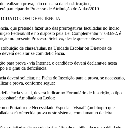
e realizar a prova, não constará da classificação e,
rá participar do Processo de Atribuição de Aulas/2010.
ANDIDATO COM DEFICIÊNCIA
ncia, que pretenda fazer uso das prerrogativas facultadas no Inciso
tuição Federal/88 e no disposto pela Lei Complementar nº 683/92, é
crição no presente Processo Seletivo, desde que se observe:
 atribuição de classe/aulas, na Unidade Escolar ou Diretoria de
 deverá declarar-se com deficiência.
ão para prova - via Internet, o candidato deverá declarar-se nesta
po e o grau da deficiência.
ia deverá solicitar, na Ficha de Inscrição para a prova, se necessário,
alizar a prova, conforme segue:
deficiência visual, deverá indicar no Formulário de Inscrição, o tipo
ecessitará: Ampliada ou Ledor;
 como Portador de Necessidade Especial “visual” (amblíope) que
pliada será oferecida prova neste sistema, com tamanho de letra
es solicitadas ficará sujeito à análise de viabilidade e razoabilidade