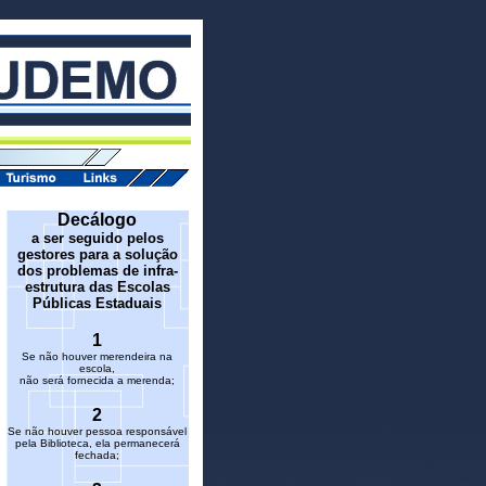
Decálogo
a ser seguido pelos
gestores para a solução
dos problemas de infra-
estrutura das Escolas
Públicas Estaduais
1
Se não houver merendeira na
escola,
não será fornecida a merenda;
2
Se não houver pessoa responsável
pela Biblioteca, ela permanecerá
fechada;