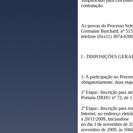
Simplificado para Docentes
contratação.
As provas do Processo Sel
Germaine Burchard, nº 515 
telefone (0xx11) 3874-6300
I - DISPOSIÇÕES GERA
1. A participação no Proce
obrigatoriamente, duas etapa
1ª Etapa:- Inscrição para at
Portaria DRHU nº 72, de 1
.
2ª Etapa:- Inscrição para re
Internet, no endereço ele
a 20/11/2009, iniciandose
no dia 3 de novembro de 20
novembro de 2009, às 16h0