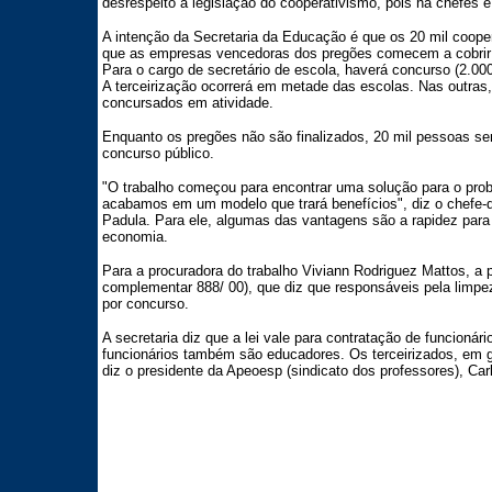
desrespeito à legislação do cooperativismo, pois há chefes e
A intenção da Secretaria da Educação é que os 20 mil cooper
que as empresas vencedoras dos pregões comecem a cobrir 
Para o cargo de secretário de escola, haverá concurso (2.00
A terceirização ocorrerá em metade das escolas. Nas outras, 
concursados em atividade.
Enquanto os pregões não são finalizados, 20 mil pessoas se
concurso público.
"O trabalho começou para encontrar uma solução para o pr
acabamos em um modelo que trará benefícios", diz o chefe-d
Padula. Para ele, algumas das vantagens são a rapidez para 
economia.
Para a procuradora do trabalho Viviann Rodriguez Mattos, a pr
complementar 888/ 00), que diz que responsáveis pela limp
por concurso.
A secretaria diz que a lei vale para contratação de funcionár
funcionários também são educadores. Os terceirizados, em g
diz o presidente da Apeoesp (sindicato dos professores), Car