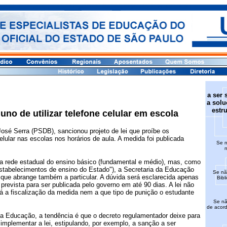
a ser 
a solu
estr
luno de utilizar telefone celular em escola
osé Serra (PSDB), sancionou projeto de lei que proíbe os
elular nas escolas nos horários de aula. A medida foi publicada
Se n
n
a a rede estadual do ensino básico (fundamental e médio), mas, como
estabelecimentos de ensino do Estado"), a Secretaria da Educação
Se nã
 que abrange também a particular. A dúvida será esclarecida apenas
Bibl
prevista para ser publicada pelo governo em até 90 dias. A lei não
a fiscalização da medida nem a que tipo de punição o estudante
Se não
de acor
a Educação, a tendência é que o decreto regulamentador deixe para
mplementar a lei, estipulando, por exemplo, a sanção a ser