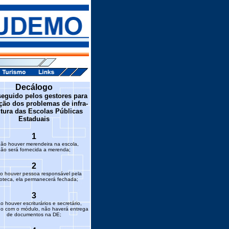
Decálogo
seguido pelos gestores para
ção dos problemas de infra-
utura das Escolas Públicas
Estaduais
1
ão houver merendeira na escola,
ão será fornecida a merenda;
2
o houver pessoa responsável pela
ioteca, ela permanecerá fechada;
3
 houver escriturários e secretário,
do com o módulo, não haverá entrega
de documentos na DE;