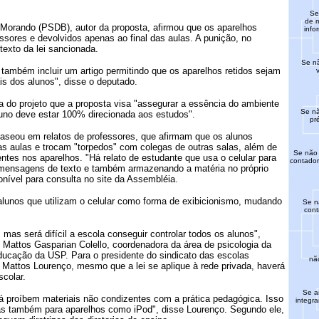
Se
de m
Morando (PSDB), autor da proposta, afirmou que os aparelhos
info
ssores e devolvidos apenas ao final das aulas. A punição, no
texto da lei sancionada.
Se nã
também incluir um artigo permitindo que os aparelhos retidos sejam
is dos alunos", disse o deputado.
va do projeto que a proposta visa "assegurar a essência do ambiente
Se nã
luno deve estar 100% direcionada aos estudos".
pr
aseou em relatos de professores, que afirmam que os alunos
as aulas e trocam "torpedos" com colegas de outras salas, além de
Se não 
tes nos aparelhos. "Há relato de estudante que usa o celular para
contador
 mensagens de texto e também armazenando a matéria no próprio
ponível para consulta no site da Assembléia.
unos que utilizam o celular como forma de exibicionismo, mudando
Se n
cont
, mas será difícil a escola conseguir controlar todos os alunos",
e Mattos Gasparian Colello, coordenadora da área de psicologia da
ucação da USP. Para o presidente do sindicato das escolas
não
 Mattos Lourenço, mesmo que a lei se aplique à rede privada, haverá
colar.
Se a
á proíbem materiais não condizentes com a prática pedagógica. Isso
integr
as também para aparelhos como iPod", disse Lourenço. Segundo ele,