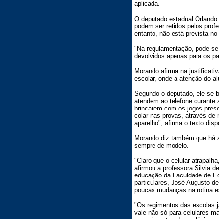
aplicada.
O deputado estadual Orlando 
podem ser retidos pelos profe
entanto, não está prevista no 
"Na regulamentação, pode-se 
devolvidos apenas para os pa
Morando afirma na justificati
escolar, onde a atenção do a
Segundo o deputado, ele se b
atendem ao telefone durante 
brincarem com os jogos presen
colar nas provas, através de
aparelho", afirma o texto dis
Morando diz também que há al
sempre de modelo.
"Claro que o celular atrapalha
afirmou a professora Silvia d
educação da Faculdade de Ed
particulares, José Augusto de
poucas mudanças na rotina es
"Os regimentos das escolas j
vale não só para celulares m