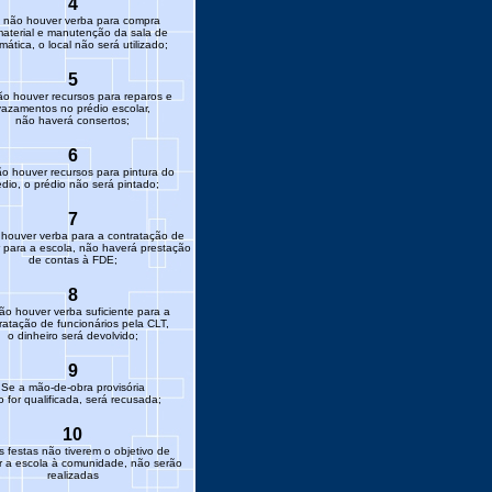
4
 não houver verba para compra
aterial e manutenção da sala de
rmática, o local não será utilizado;
5
o houver recursos para reparos e
vazamentos no prédio escolar,
não haverá consertos;
6
o houver recursos para pintura do
édio, o prédio não será pintado;
7
houver verba para a contratação de
 para a escola, não haverá prestação
de contas à FDE;
8
ão houver verba suficiente para a
ratação de funcionários pela CLT,
o dinheiro será devolvido;
9
Se a mão-de-obra provisória
 for qualificada, será recusada;
10
s festas não tiverem o objetivo de
ar a escola à comunidade, não serão
realizadas