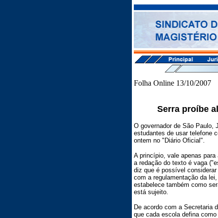
Folha Online 13/10/2007
Serra proíbe a
O governador de São Paulo, J
estudantes de usar telefone c
ontem no "Diário Oficial".
A princípio, vale apenas par
a redação do texto é vaga ("
diz que é possível considerar
com a regulamentação da lei, 
estabelece também como será 
está sujeito.
De acordo com a Secretaria d
que cada escola defina como i