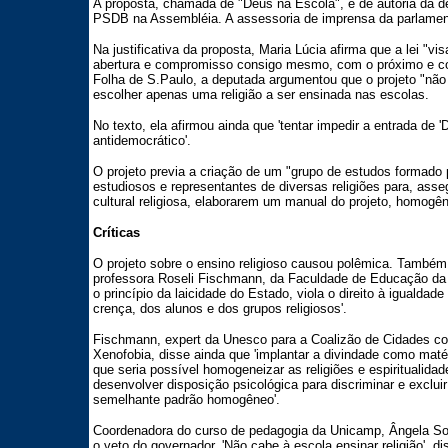
A proposta, chamada de "Deus na Escola", é de autoria da de
PSDB na Assembléia. A assessoria de imprensa da parlament
Na justificativa da proposta, Maria Lúcia afirma que a lei "vi
abertura e compromisso consigo mesmo, com o próximo e co
Folha de S.Paulo, a deputada argumentou que o projeto "nã
escolher apenas uma religião a ser ensinada nas escolas.
No texto, ela afirmou ainda que 'tentar impedir a entrada de 
antidemocrático'.
O projeto previa a criação de um "grupo de estudos formado 
estudiosos e representantes de diversas religiões para, asse
cultural religiosa, elaborarem um manual do projeto, homogê
Críticas
O projeto sobre o ensino religioso causou polêmica. Também 
professora Roseli Fischmann, da Faculdade de Educação da U
o princípio da laicidade do Estado, viola o direito à igualdad
crença, dos alunos e dos grupos religiosos'.
Fischmann, expert da Unesco para a Coalizão de Cidades co
Xenofobia, disse ainda que 'implantar a divindade como maté
que seria possível homogeneizar as religiões e espiritualid
desenvolver disposição psicológica para discriminar e exclu
semelhante padrão homogêneo'.
Coordenadora do curso de pedagogia da Unicamp, Ângela So
o veto do governador. 'Não cabe à escola ensinar religião', d