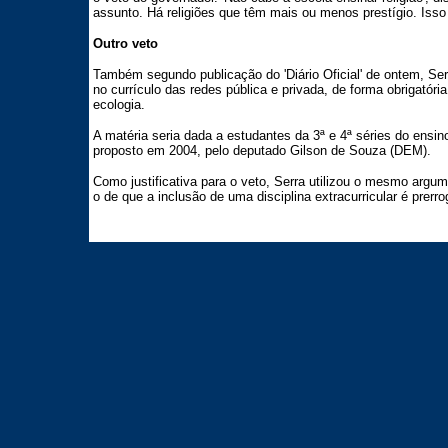
assunto. Há religiões que têm mais ou menos prestígio. Isso se
Outro veto
Também segundo publicação do 'Diário Oficial' de ontem, Serra
no currículo das redes pública e privada, de forma obrigatóri
ecologia.
A matéria seria dada a estudantes da 3ª e 4ª séries do ensin
proposto em 2004, pelo deputado Gilson de Souza (DEM).
Como justificativa para o veto, Serra utilizou o mesmo argu
o de que a inclusão de uma disciplina extracurricular é prerr