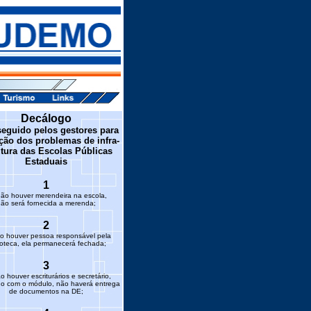
Decálogo
seguido pelos gestores para
ção dos problemas de infra-
utura das Escolas Públicas
Estaduais
1
ão houver merendeira na escola,
ão será fornecida a merenda;
2
o houver pessoa responsável pela
ioteca, ela permanecerá fechada;
3
 houver escriturários e secretário,
do com o módulo, não haverá entrega
de documentos na DE;