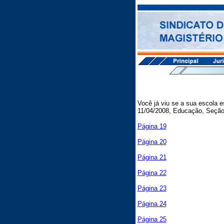
Você já viu se a sua escola 
11/04/2008, Educação, Seção 
Página 19
Página 20
Página 21
Página 22
Página 23
Página 24
Página 25