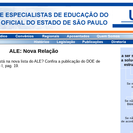
ALE: Nova Relação
a ser 
a solu
está na nova lista do ALE? Confira a publicação do DOE de
estr
I, pag. 19.
Se n
n
Se nã
Bibl
Se não
de acor