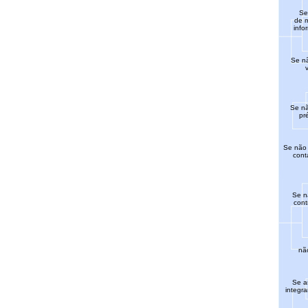
Se
de m
info
Se nã
Se nã
pr
Se não 
cont
Se n
cont
não
Se a
integr