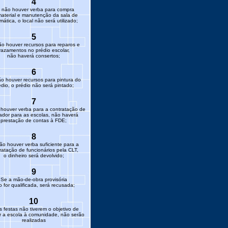
4
 não houver verba para compra
aterial e manutenção da sala de
rmática, o local não será utilizado;
5
o houver recursos para reparos e
vazamentos no prédio escolar,
não haverá consertos;
6
o houver recursos para pintura do
édio, o prédio não será pintado;
7
houver verba para a contratação de
ador para as escolas, não haverá
prestação de contas à FDE;
8
ão houver verba suficiente para a
ratação de funcionários pela CLT,
o dinheiro será devolvido;
9
Se a mão-de-obra provisória
 for qualificada, será recusada;
10
s festas não tiverem o objetivo de
ar a escola à comunidade, não serão
realizadas