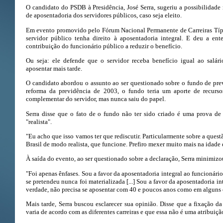
O candidato do PSDB à Presidência, José Serra, sugeriu a possibilidade
de aposentadoria dos servidores públicos, caso seja eleito.
Em evento promovido pelo Fórum Nacional Permanente de Carreiras Típi
servidor público tenha direito à aposentadoria integral. E deu a ent
contribuição do funcionário público a reduzir o benefício.
Ou seja: ele defende que o servidor receba benefício igual ao salár
aposentar mais tarde.
O candidato abordou o assunto ao ser questionado sobre o fundo de pre
reforma da previdência de 2003, o fundo teria um aporte de recursos
complementar do servidor, mas nunca saiu do papel.
Serra disse que o fato de o fundo não ter sido criado é uma prova d
"realista".
"Eu acho que isso vamos ter que rediscutir. Particularmente sobre a quest
Brasil de modo realista, que funcione. Prefiro mexer muito mais na idade
À saída do evento, ao ser questionado sobre a declaração, Serra minimizo
"Foi apenas ênfases. Sou a favor da aposentadoria integral ao funcionário
se pretendeu nunca foi materializada [...] Sou a favor da aposentadoria in
verdade, não precisa se aposentar com 40 e poucos anos como em alguns 
Mais tarde, Serra buscou esclarecer sua opinião. Disse que a fixação d
varia de acordo com as diferentes carreiras e que essa não é uma atribuiç