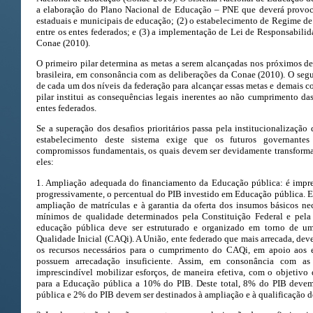
a elaboração do Plano Nacional de Educação – PNE que deverá provoca
estaduais e municipais de educação; (2) o estabelecimento de Regime d
entre os entes federados; e (3) a implementação de Lei de Responsabili
Conae (2010).
O primeiro pilar determina as metas a serem alcançadas nos próximos d
brasileira, em consonância com as deliberações da Conae (2010). O seg
de cada um dos níveis da federação para alcançar essas metas e demais c
pilar institui as consequências legais inerentes ao não cumprimento das
entes federados.
Se a superação dos desafios prioritários passa pela institucionalizaçã
estabelecimento deste sistema exige que os futuros governante
compromissos fundamentais, os quais devem ser devidamente transformad
eles:
1. Ampliação adequada do financiamento da Educação pública: é impres
progressivamente, o percentual do PIB investido em Educação pública. Es
ampliação de matrículas e à garantia da oferta dos insumos básicos ne
mínimos de qualidade determinados pela Constituição Federal e pela
educação pública deve ser estruturado e organizado em torno de um
Qualidade Inicial (CAQi). A União, ente federado que mais arrecada, dev
os recursos necessários para o cumprimento do CAQi, em apoio aos e
possuem arrecadação insuficiente. Assim, em consonância com as
imprescindível mobilizar esforços, de maneira efetiva, com o objetivo
para a Educação pública a 10% do PIB. Deste total, 8% do PIB devem
pública e 2% do PIB devem ser destinados à ampliação e à qualificação d