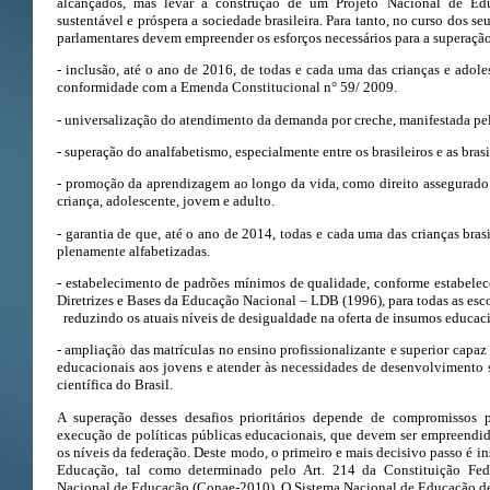
alcançados, mas levar à construção de um Projeto Nacional de Edu
sustentável e próspera a sociedade brasileira. Para tanto, no curso dos s
parlamentares devem empreender os esforços necessários para a superação 
- inclusão, até o ano de 2016, de todas e cada uma das crianças e adole
conformidade com a Emenda Constitucional n° 59/ 2009.
- universalização do atendimento da demanda por creche, manifestada pel
- superação do analfabetismo, especialmente entre os brasileiros e as bras
- promoção da aprendizagem ao longo da vida, como direito assegurado 
criança, adolescente, jovem e adulto.
- garantia de que, até o ano de 2014, todas e cada uma das crianças brasi
plenamente alfabetizadas.
- estabelecimento de padrões mínimos de qualidade, conforme estabelec
Diretrizes e Bases da Educação Nacional – LDB (1996), para todas as escol
reduzindo os atuais níveis de desigualdade na oferta de insumos educaci
- ampliação das matrículas no ensino profissionalizante e superior capaz 
educacionais aos jovens e atender às necessidades de desenvolvimento 
científica do Brasil.
A superação desses desafios prioritários depende de compromissos p
execução de políticas públicas educacionais, que devem ser empreendid
os níveis da federação. Deste modo, o primeiro e mais decisivo passo é in
Educação, tal como determinado pelo Art. 214 da Constituição Fede
Nacional de Educação (Conae-2010). O Sistema Nacional de Educação deve 