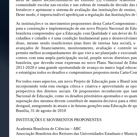
comunidade escolar nas escolas e nas esferas de tomada de decisão das 
fortalecer e aprimorar o sistema de avaliação das instituições de ensino,
Deste modo, é imprescindível aperfeiçoar a regulação das Instituições de 
As instituições e os movimentos proponentes desta Carta-Compromisso 
para a construção e implementação de um novo Projeto Nacional de Educ
brasileira compreendeu que a Educação com Qualidade é um dever do Est
cidadãos e cidadãs e é uma condição fundamental para o desenvolvimen
disso, mesmo sendo insuficientes (mas fruto de intensa luta social), o
avançados de financiamento, monitoramento, avaliação e controle so
permite melhor acompanhamento do que vier a ser planejado e executado.
contou com uma ampla participação social, propõe novas diretrizes pa
brasileira, que deverão estar expressas no novo Plano Nacional de Edu
2011-2020 é uma grande oportunidade de avanço no marco legal educac
e estratégias todos os desafios e compromissos propostos nesta Carta-Co
Por todos esses aspectos, um novo Projeto de Educação para o Brasil te
incorporando toda esta energia crítica e criativa e aproveitando as opo
perspectiva dos direitos sociais. Os proponentes reconhecem que tan
Nacional de Educação, como os desafios prioritários apontados e os qua
superação dos mesmos devem contribuir de maneira decisiva para a efet
desigual, assegurando às atuais e às futuras gerações uma Educação de qu
Brasília, 31 de agosto de 2010
INSTITUIÇÕES E MOVIMENTOS PROPONENTES
Academia Brasileira de Ciências – ABC
Associação Brasileira dos Reitores das Universidades Estaduais e Munic