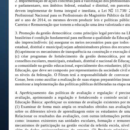
2. Implementação de ações concretas para a valorização dos profissionai
e parlamentares, nos âmbitos federal, estadual e distrital, em parcer
devem implementar de forma integral e imediata, a Lei N 11.738/ 2
Profissional Nacional para os Profissionais do Magistério Público da 
até o ano de 2014, os mesmos devem produzir leis e políticas públic
Carreira e Remuneração que tornem a educação uma área valorizada e atra
3. Promoção da gestão democrática: como princípio legal previsto na L
brasileiras é condição fundamental para melhorar a qualidade da Educaçã
são imprescindíveis: (a) assegurar os meios necessários para que todos
estadual, distrital e municipal) sejam administradores plenos dos recurs
(b) aprimorar os mecanismos de transparência na construção e execução
(c) criar programas de fortalecimento da gestão democrática, por m
conselhos escolares, municipais, estaduais, distrital e nacional de Educa
a comunidade na gestão educacional, especialmente dos estudantes; (d) i
Educação, que deve ser composto por representantes da sociedade civil e
os níveis da federação. O Fórum terá a responsabilidade de convocar
Conae, bem como auxiliar a realização de suas etapas preparatórias (munic
monitorar a implementação das políticas públicas deliberadas na etapa na
4. Aperfeiçoamento das políticas de avaliação e regulação: é precis
avaliação, aprimorando a regulação e fortalecendo o controle social
Educação Básica: aperfeiçoar os sistemas de avaliação existentes por m
(1) Examinar de forma mais ampla os resultados obtidos nas avaliaçõ
sobre os diferentes níveis de aprendizagem entre os estudantes de um
Relacionar os resultados das avaliações, com outras informações pertine
como: insumos existentes nas unidades escolares, formação e remuner
mecanismos de participação na gestão escolar da referida escola, nível
além de dados socioeconômicos do entorno. (3) Produzir relatórios